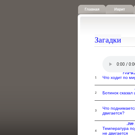
Главная
Иврит
Загадки
בפינה
Что ходит по мир
1
Ботинок сказал 
2
Что поднимается
3
двигается?
 זזה
Температура по
4
не двигается