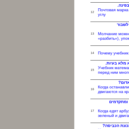
בפינה
Почтовая марка 
12
углу
לשבור
Молчание можно
13
«разбить»), упо
Почему учебник
14
 מלא בעיות
Учебник математ
15
перед ним мног
באדום
Когда останавл
16
двигаются на к
 ומתקדמים
Когда едят арбу
17
зеленый и двиг
מכונת הכביסה