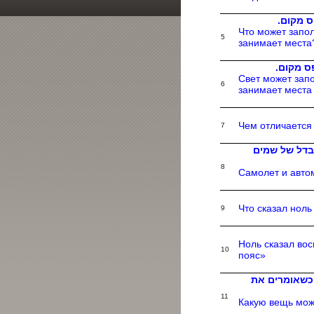
פס מקום
Что может запол
5
занимает места
פס מקום
Свет может запо
6
занимает места
Чем отличается
7
בדל של שמים
8
Самолет и авто
Что сказал ноль
9
Ноль сказал вос
10
пояс»
כשאומרים את
11
Какую вещь мож