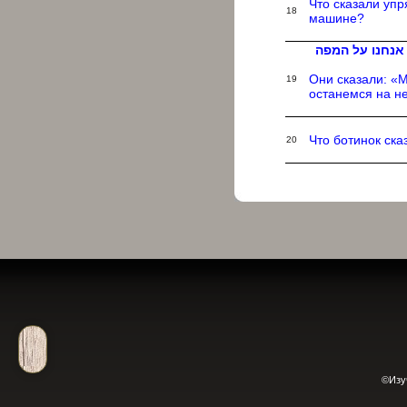
Что сказали уп
18
машине?
אנחנו על המפה
Они сказали: «М
19
останемся на не
Что ботинок ска
20
©Изу