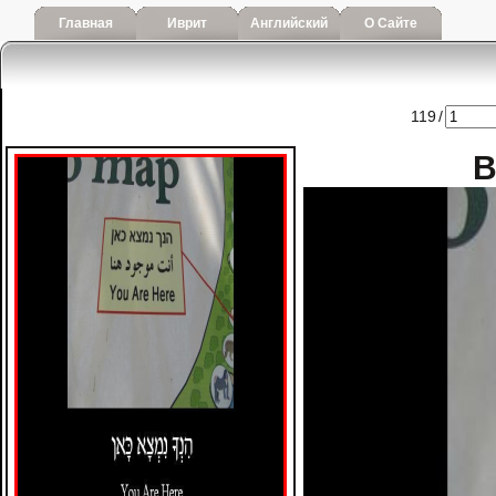
Главная
Иврит
Английский
О Сайте
119
/
В