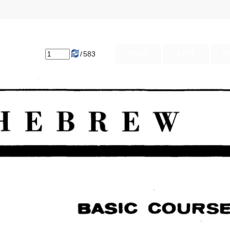
START
LEFT
R
/
583