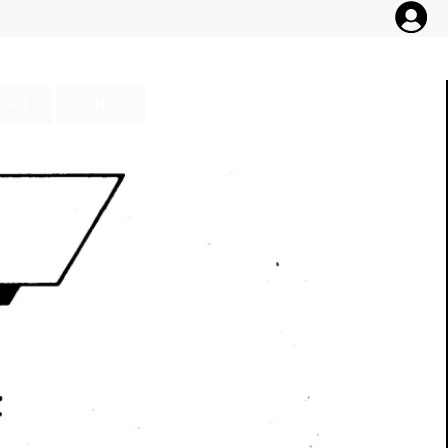
IGHT
END