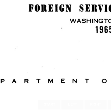
START
LEFT
RIGHT