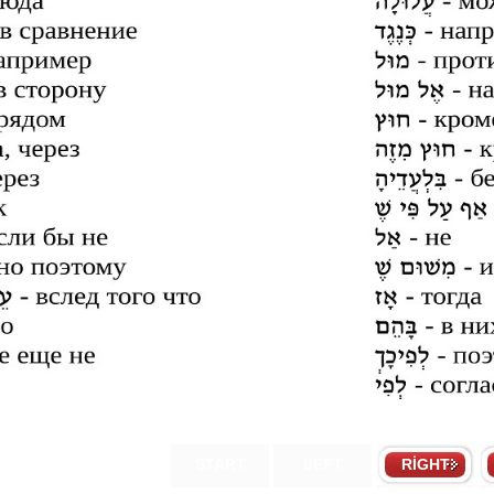
START
LEFT
RIGHT