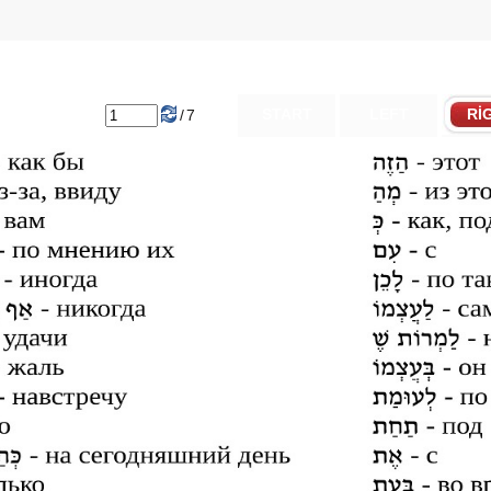
START
LEFT
RI
/
7