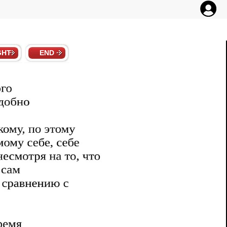
GHT
END