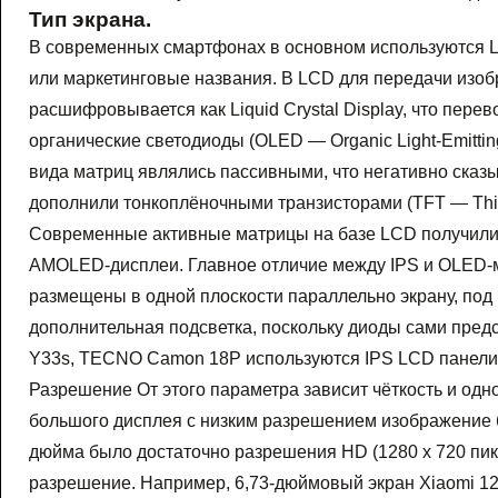
Тип экрана.
В современных смартфонах в основном используются L
или маркетинговые названия. В LCD для передачи изо
расшифровывается как Liquid Crystal Display, что пере
органические светодиоды (OLED — Organic Light-Emitti
вида матриц являлись пассивными, что негативно сказы
дополнили тонкоплёночными транзисторами (TFT — Thin 
Современные активные матрицы на базе LCD получили 
AMOLED-дисплеи. Главное отличие между IPS и OLED-м
размещены в одной плоскости параллельно экрану, под 
дополнительная подсветка, поскольку диоды сами предс
Y33s, TECNO Camon 18P используются IPS LCD панели, 
Разрешение От этого параметра зависит чёткость и одн
большого дисплея с низким разрешением изображение б
дюйма было достаточно разрешения HD (1280 х 720 п
разрешение. Например, 6,73-дюймовый экран Xiaomi 12 