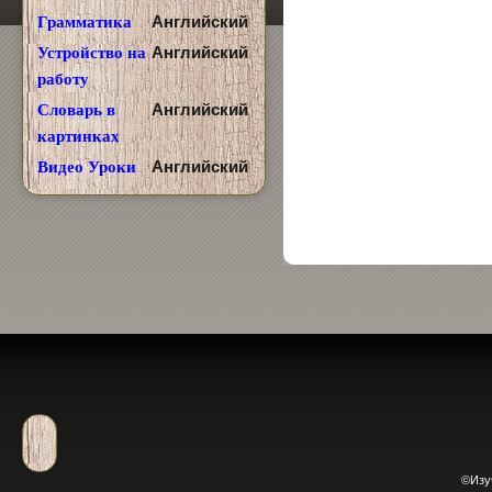
Английский
Грамматика
Английский
Устройство на
работу
Английский
Словарь в
картинках
Английский
Видео Уроки
©Изу