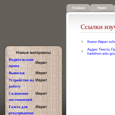
Главная
Иврит
Ссылки изу
Книги Иврит schoo
1
Аудио Тексты Г
2
Новые материалы
hadshon.edu.gov.
Водительские
Иврит
права
Иврит
Вывески
Иврит
Устройство на
работу
Иврит
Склонение
местоимений
Иврит
Газета для
репатриантов