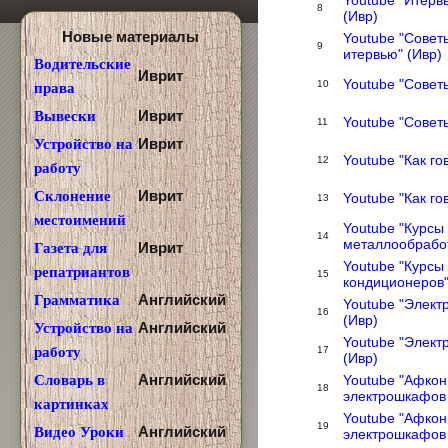
Youtube "Итерв
8
(Ивр)
Новые материалы
Youtube "Совет
9
итервью" (Ивр)
Водительские
Иврит
Youtube "Совет
10
права
Иврит
Вывески
Youtube "Совет
11
Иврит
Устройство на
Youtube "Как го
12
работу
Иврит
Склонение
Youtube "Как го
13
местоимений
Youtube "Курсы
14
металлообработ
Иврит
Газета для
Youtube "Курсы
репатриантов
15
кондиционеров"
Английский
Грамматика
Youtube "Элект
16
(Ивр)
Английский
Устройство на
Youtube "Элект
17
работу
(Ивр)
Английский
Youtube "Афкон
Словарь в
18
электрошкафов 
картинках
Youtube "Афкон
19
Английский
Видео Уроки
электрошкафов 