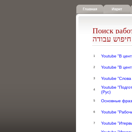
Главная
Иврит
Поиск рабо
חיפוש עבודה
Youtube "В цент
1
Youtube "В цент
2
Youtube "Слова
3
Youtube "Подго
4
(Рус)
Основные фразы
5
Youtube "Рабоч
6
Youtube "Итерв
7