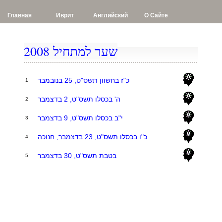
Главная
Иврит
Английский
О Сайте
שער למתחיל 2008
כ"ז בחשוון תשס"ט, 25 בנובמבר
1
ה' בכסלו תשס"ט, 2 בדצמבר
2
י"ב בכסלו תשס"ט, 9 בדצמבר
3
כ"ו בכסלו תשס"ט, 23 בדצמבר, חנוכה
4
בטבת תשס"ט, 30 בדצמבר
5