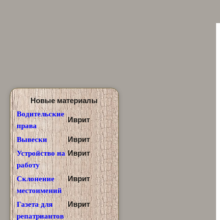
Новые материалы
Водительские
Иврит
права
Иврит
Вывески
Иврит
Устройство на
работу
Иврит
Склонение
местоимений
Иврит
Газета для
репатриантов