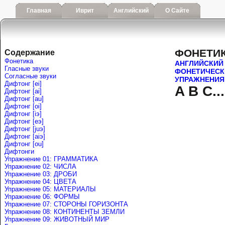
Главная
Иврит
Английский
О Сайте
ФОНЕТИ
Содержание
Фонетика
АНГЛИЙСКИЙ
Гласные звуки
ФОНЕТИЧЕСК
Согласные звуки
УПРАЖНЕНИЯ
Дифтонг [ei]
A B C...
Дифтонг [ai]
Дифтонг [au]
Дифтонг [oi]
Дифтонг [iэ]
Дифтонг [eэ]
Дифтонг [juэ]
Дифтонг [аiэ]
Дифтонг [ou]
Дифтонги
Упражнение 01: ГРАММАТИКА
Упражнение 02: ЧИСЛА
Упражнение 03: ДРОБИ
Упражнение 04: ЦВЕТА
Упражнение 05: МАТЕРИАЛЫ
Упражнение 06: ФОРМЫ
Упражнение 07: СТОРОНЫ ГОРИЗОНТА
Упражнение 08: КОНТИНЕНТЫ ЗЕМЛИ
Упражнение 09: ЖИВОТНЫЙ МИР