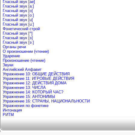
Гласный звук [ae]
Гласный звук [a:]
Гласный звук [o]
Гласный звук [o:]
Гласный звук [u]
Гласный звук [u:]
Фонетический строй
Гласный звук [^]
Гласный звук [э]
Гласный звук [э:]
Органы речи
О произношении (чтении)
Ударение
Произношение (чтение)
Звуки
Английский Алфавит
Упражнение 10: ОБЩИЕ ДЕЙСТВИЯ
Упражнение 11: ИГРОВЫЕ ДЕЙСТВИЯ
Упражнение 12: ДЕЙСТВИЯ ДОМА
Упражнение 13: ЧИСЛА
Упражнение 14: КОТОРЫЙ ЧАС?
Упражнение 15: АНТОНИМЫ
Упражнение 16: СТРАНЫ, НАЦИОНАЛЬНОСТИ
Упражнения по фонетике
Интонация
РИТМ