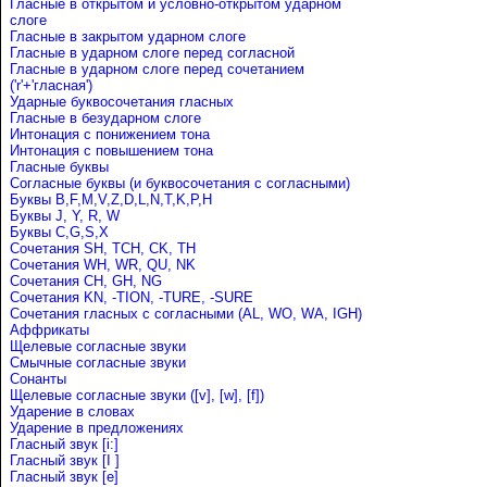
Гласные в открытом и условно-открытом ударном
слоге
Гласные в закрытом ударном слоге
Гласные в ударном слоге перед согласной
Гласные в ударном слоге перед сочетанием
('r'+'гласная')
Ударные буквосочетания гласных
Гласные в безударном слоге
Интонация с понижением тона
Интонация с повышением тона
Гласные буквы
Согласные буквы (и буквосочетания с согласными)
Буквы B,F,M,V,Z,D,L,N,T,K,P,H
Буквы J, Y, R, W
Буквы C,G,S,X
Сочетания SH, TCH, CK, TH
Сочетания WH, WR, QU, NK
Сочетания CH, GH, NG
Сочетания KN, -TION, -TURE, -SURE
Сочетания гласных с согласными (AL, WO, WA, IGH)
Аффрикаты
Щелевые согласные звуки
Cмычные согласные звуки
Сонанты
Щелевые согласные звуки ([v], [w], [f])
Ударение в словах
Ударениe в предложениях
Гласный звук [i:]
Гласный звук [I ]
Гласный звук [e]