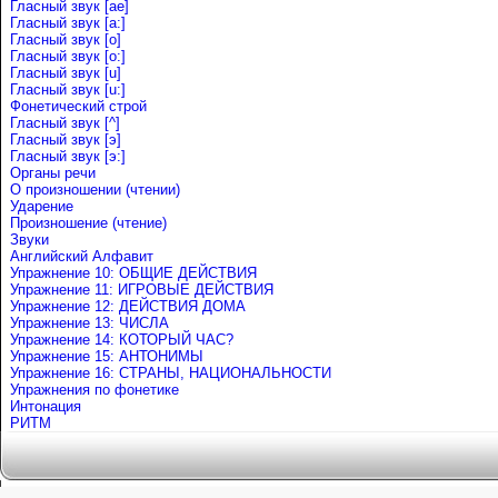
Гласный звук [ae]
Гласный звук [a:]
Гласный звук [o]
Гласный звук [o:]
Гласный звук [u]
Гласный звук [u:]
Фонетический строй
Гласный звук [^]
Гласный звук [э]
Гласный звук [э:]
Органы речи
О произношении (чтении)
Ударение
Произношение (чтение)
Звуки
Английский Алфавит
Упражнение 10: ОБЩИЕ ДЕЙСТВИЯ
Упражнение 11: ИГРОВЫЕ ДЕЙСТВИЯ
Упражнение 12: ДЕЙСТВИЯ ДОМА
Упражнение 13: ЧИСЛА
Упражнение 14: КОТОРЫЙ ЧАС?
Упражнение 15: АНТОНИМЫ
Упражнение 16: СТРАНЫ, НАЦИОНАЛЬНОСТИ
Упражнения по фонетике
Интонация
РИТМ