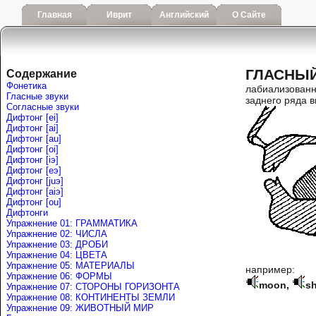
Главная
Иврит
Английский
О Сайте
ГЛАСНЫЙ
Содержание
Фонетика
лабиализованн
Гласные звуки
заднего ряда в
Согласные звуки
Дифтонг [ei]
Дифтонг [ai]
Дифтонг [au]
Дифтонг [oi]
Дифтонг [iэ]
Дифтонг [eэ]
Дифтонг [juэ]
Дифтонг [аiэ]
Дифтонг [ou]
Дифтонги
Упражнение 01: ГРАММАТИКА
Упражнение 02: ЧИСЛА
Упражнение 03: ДРОБИ
Упражнение 04: ЦВЕТА
Упражнение 05: МАТЕРИАЛЫ
например:
Упражнение 06: ФОРМЫ
moon
,
s
Упражнение 07: СТОРОНЫ ГОРИЗОНТА
Упражнение 08: КОНТИНЕНТЫ ЗЕМЛИ
Упражнение 09: ЖИВОТНЫЙ МИР