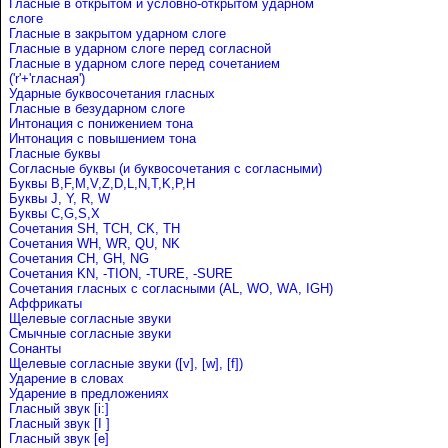
Гласные в открытом и условно-открытом ударном
слоге
Гласные в закрытом ударном слоге
Гласные в ударном слоге перед согласной
Гласные в ударном слоге перед сочетанием
('r'+'гласная')
Ударные буквосочетания гласных
Гласные в безударном слоге
Интонация с понижением тона
Интонация с повышением тона
Гласные буквы
Согласные буквы (и буквосочетания с согласными)
Буквы B,F,M,V,Z,D,L,N,T,K,P,H
Буквы J, Y, R, W
Буквы C,G,S,X
Сочетания SH, TCH, CK, TH
Сочетания WH, WR, QU, NK
Сочетания CH, GH, NG
Сочетания KN, -TION, -TURE, -SURE
Сочетания гласных с согласными (AL, WO, WA, IGH)
Аффрикаты
Щелевые согласные звуки
Cмычные согласные звуки
Сонанты
Щелевые согласные звуки ([v], [w], [f])
Ударение в словах
Ударениe в предложениях
Гласный звук [i:]
Гласный звук [I ]
Гласный звук [e]