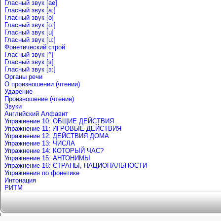
Гласный звук [ae]
Гласный звук [a:]
Гласный звук [o]
Гласный звук [o:]
Гласный звук [u]
Гласный звук [u:]
Фонетический строй
Гласный звук [^]
Гласный звук [э]
Гласный звук [э:]
Органы речи
О произношении (чтении)
Ударение
Произношение (чтение)
Звуки
Английский Алфавит
Упражнение 10: ОБЩИЕ ДЕЙСТВИЯ
Упражнение 11: ИГРОВЫЕ ДЕЙСТВИЯ
Упражнение 12: ДЕЙСТВИЯ ДОМА
Упражнение 13: ЧИСЛА
Упражнение 14: КОТОРЫЙ ЧАС?
Упражнение 15: АНТОНИМЫ
Упражнение 16: СТРАНЫ, НАЦИОНАЛЬНОСТИ
Упражнения по фонетике
Интонация
РИТМ