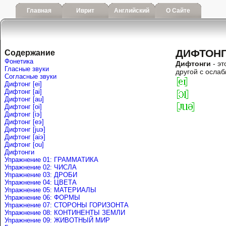
Главная
Иврит
Английский
О Сайте
ДИФТОН
Содержание
Фонетика
Дифтонги
- эт
Гласные звуки
другой с ослаб
Согласные звуки
Дифтонг [ei]
Дифтонг [ai]
Дифтонг [au]
Дифтонг [oi]
Дифтонг [iэ]
Дифтонг [eэ]
Дифтонг [juэ]
Дифтонг [аiэ]
Дифтонг [ou]
Дифтонги
Упражнение 01: ГРАММАТИКА
Упражнение 02: ЧИСЛА
Упражнение 03: ДРОБИ
Упражнение 04: ЦВЕТА
Упражнение 05: МАТЕРИАЛЫ
Упражнение 06: ФОРМЫ
Упражнение 07: СТОРОНЫ ГОРИЗОНТА
Упражнение 08: КОНТИНЕНТЫ ЗЕМЛИ
Упражнение 09: ЖИВОТНЫЙ МИР