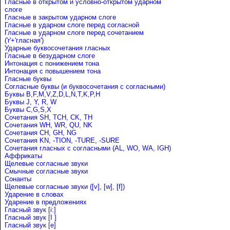
Гласные в открытом и условно-открытом ударном
слоге
Гласные в закрытом ударном слоге
Гласные в ударном слоге перед согласной
Гласные в ударном слоге перед сочетанием
('r'+'гласная')
Ударные буквосочетания гласных
Гласные в безударном слоге
Интонация с понижением тона
Интонация с повышением тона
Гласные буквы
Согласные буквы (и буквосочетания с согласными)
Буквы B,F,M,V,Z,D,L,N,T,K,P,H
Буквы J, Y, R, W
Буквы C,G,S,X
Сочетания SH, TCH, CK, TH
Сочетания WH, WR, QU, NK
Сочетания CH, GH, NG
Сочетания KN, -TION, -TURE, -SURE
Сочетания гласных с согласными (AL, WO, WA, IGH)
Аффрикаты
Щелевые согласные звуки
Cмычные согласные звуки
Сонанты
Щелевые согласные звуки ([v], [w], [f])
Ударение в словах
Ударениe в предложениях
Гласный звук [i:]
Гласный звук [I ]
Гласный звук [e]