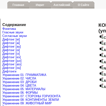
Главная
Иврит
Английский
О Сайте
КО
Содержание
Фонетика
(у
Гласные звуки
Согласные звуки
C
Дифтонг [ei]
Дифтонг [ai]
E
Дифтонг [au]
A
Дифтонг [oi]
Дифтонг [iэ]
A
Дифтонг [eэ]
Дифтонг [juэ]
A
Дифтонг [аiэ]
Дифтонг [ou]
N
Дифтонги
S
Упражнение 01: ГРАММАТИКА
Упражнение 02: ЧИСЛА
A
Упражнение 03: ДРОБИ
Упражнение 04: ЦВЕТА
A
Упражнение 05: МАТЕРИАЛЫ
Упражнение 06: ФОРМЫ
Упражнение 07: СТОРОНЫ ГОРИЗОНТА
Упражнение 08: КОНТИНЕНТЫ ЗЕМЛИ
Упражнение 09: ЖИВОТНЫЙ МИР