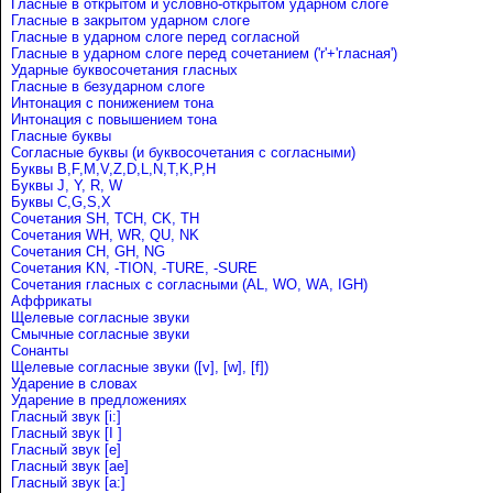
Гласные в открытом и условно-открытом ударном слоге
Гласные в закрытом ударном слоге
Гласные в ударном слоге перед согласной
Гласные в ударном слоге перед сочетанием ('r'+'гласная')
Ударные буквосочетания гласных
Гласные в безударном слоге
Интонация с понижением тона
Интонация с повышением тона
Гласные буквы
Согласные буквы (и буквосочетания с согласными)
Буквы B,F,M,V,Z,D,L,N,T,K,P,H
Буквы J, Y, R, W
Буквы C,G,S,X
Сочетания SH, TCH, CK, TH
Сочетания WH, WR, QU, NK
Сочетания CH, GH, NG
Сочетания KN, -TION, -TURE, -SURE
Сочетания гласных с согласными (AL, WO, WA, IGH)
Аффрикаты
Щелевые согласные звуки
Cмычные согласные звуки
Сонанты
Щелевые согласные звуки ([v], [w], [f])
Ударение в словах
Ударениe в предложениях
Гласный звук [i:]
Гласный звук [I ]
Гласный звук [e]
Гласный звук [ae]
Гласный звук [a:]