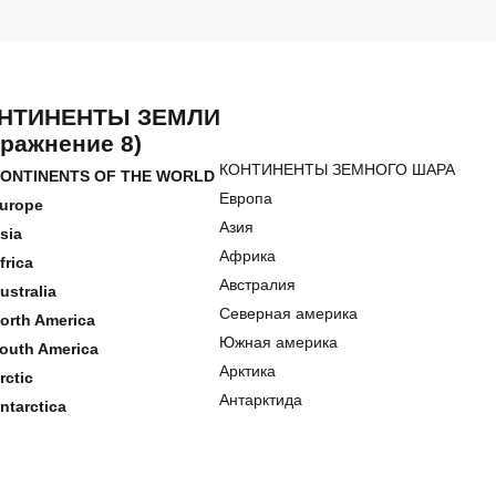
НТИНЕНТЫ ЗЕМЛИ
пражнение 8)
КОНТИНЕНТЫ ЗЕМНОГО ШАРА
ONTINENTS OF THE WORLD
Европа
urope
Азия
sia
Африка
frica
Австралия
ustralia
Северная америка
orth America
Южная америка
outh America
Арктика
rctic
Антарктида
ntarctica