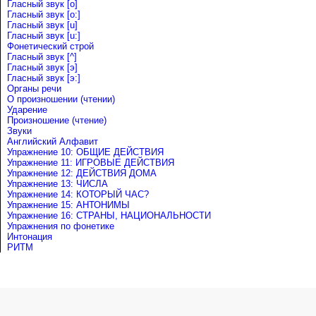
Гласный звук [o]
Гласный звук [o:]
Гласный звук [u]
Гласный звук [u:]
Фонетический строй
Гласный звук [^]
Гласный звук [э]
Гласный звук [э:]
Органы речи
О произношении (чтении)
Ударение
Произношение (чтение)
Звуки
Английский Алфавит
Упражнение 10: ОБЩИЕ ДЕЙСТВИЯ
Упражнение 11: ИГРОВЫЕ ДЕЙСТВИЯ
Упражнение 12: ДЕЙСТВИЯ ДОМА
Упражнение 13: ЧИСЛА
Упражнение 14: КОТОРЫЙ ЧАС?
Упражнение 15: АНТОНИМЫ
Упражнение 16: СТРАНЫ, НАЦИОНАЛЬНОСТИ
Упражнения по фонетике
Интонация
РИТМ