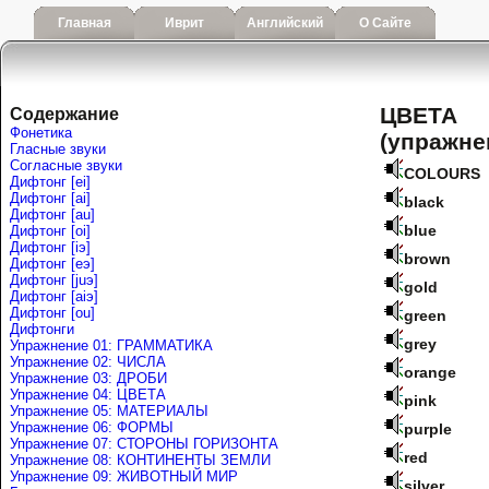
Главная
Иврит
Английский
О Сайте
ЦВЕТА
Содержание
Фонетика
(упражне
Гласные звуки
Согласные звуки
COLOURS
Дифтонг [ei]
Дифтонг [ai]
black
Дифтонг [au]
blue
Дифтонг [oi]
Дифтонг [iэ]
brown
Дифтонг [eэ]
Дифтонг [juэ]
gold
Дифтонг [аiэ]
Дифтонг [ou]
green
Дифтонги
grey
Упражнение 01: ГРАММАТИКА
Упражнение 02: ЧИСЛА
orange
Упражнение 03: ДРОБИ
Упражнение 04: ЦВЕТА
pink
Упражнение 05: МАТЕРИАЛЫ
Упражнение 06: ФОРМЫ
purple
Упражнение 07: СТОРОНЫ ГОРИЗОНТА
red
Упражнение 08: КОНТИНЕНТЫ ЗЕМЛИ
Упражнение 09: ЖИВОТНЫЙ МИР
silver