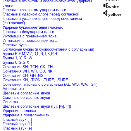
Гласные в открытом и условно-открытом ударном
слоге
white
Гласные в закрытом ударном слоге
Гласные в ударном слоге перед согласной
yellow
Гласные в ударном слоге перед сочетанием
('r'+'гласная')
Ударные буквосочетания гласных
Гласные в безударном слоге
Интонация с понижением тона
Интонация с повышением тона
Гласные буквы
Согласные буквы (и буквосочетания с согласными)
Буквы B,F,M,V,Z,D,L,N,T,K,P,H
Буквы J, Y, R, W
Буквы C,G,S,X
Сочетания SH, TCH, CK, TH
Сочетания WH, WR, QU, NK
Сочетания CH, GH, NG
Сочетания KN, -TION, -TURE, -SURE
Сочетания гласных с согласными (AL, WO, WA, IGH)
Аффрикаты
Щелевые согласные звуки
Cмычные согласные звуки
Сонанты
Щелевые согласные звуки ([v], [w], [f])
Ударение в словах
Ударениe в предложениях
Гласный звук [i:]
Гласный звук [I ]
Гласный звук [e]