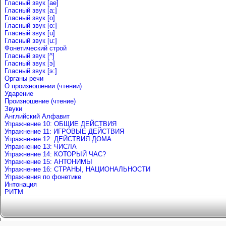
Гласный звук [ae]
Гласный звук [a:]
Гласный звук [o]
Гласный звук [o:]
Гласный звук [u]
Гласный звук [u:]
Фонетический строй
Гласный звук [^]
Гласный звук [э]
Гласный звук [э:]
Органы речи
О произношении (чтении)
Ударение
Произношение (чтение)
Звуки
Английский Алфавит
Упражнение 10: ОБЩИЕ ДЕЙСТВИЯ
Упражнение 11: ИГРОВЫЕ ДЕЙСТВИЯ
Упражнение 12: ДЕЙСТВИЯ ДОМА
Упражнение 13: ЧИСЛА
Упражнение 14: КОТОРЫЙ ЧАС?
Упражнение 15: АНТОНИМЫ
Упражнение 16: СТРАНЫ, НАЦИОНАЛЬНОСТИ
Упражнения по фонетике
Интонация
РИТМ