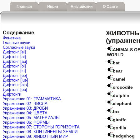
Главная
Иврит
Английский
О Сайте
ЖИВОТНЫ
Содержание
Фонетика
(упражнен
Гласные звуки
Согласные звуки
ANIMALS OF
Дифтонг [ei]
WORLD
Дифтонг [ai]
Дифтонг [au]
bat
Дифтонг [oi]
Дифтонг [iэ]
bear
Дифтонг [eэ]
camel
Дифтонг [juэ]
Дифтонг [аiэ]
crocodile
Дифтонг [ou]
Дифтонги
dolphin
Упражнение 01: ГРАММАТИКА
elephant
Упражнение 02: ЧИСЛА
Упражнение 03: ДРОБИ
fox
Упражнение 04: ЦВЕТА
Упражнение 05: МАТЕРИАЛЫ
giraffe
Упражнение 06: ФОРМЫ
Упражнение 07: СТОРОНЫ ГОРИЗОНТА
gorilla
Упражнение 08: КОНТИНЕНТЫ ЗЕМЛИ
hedgehog
Упражнение 09: ЖИВОТНЫЙ МИР