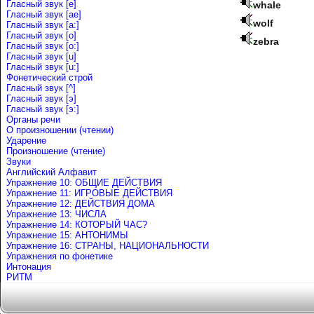
Гласный звук [e]
whale
Гласный звук [ae]
wolf
Гласный звук [a:]
Гласный звук [o]
zebra
Гласный звук [o:]
Гласный звук [u]
Гласный звук [u:]
Фонетический строй
Гласный звук [^]
Гласный звук [э]
Гласный звук [э:]
Органы речи
О произношении (чтении)
Ударение
Произношение (чтение)
Звуки
Английский Алфавит
Упражнение 10: ОБЩИЕ ДЕЙСТВИЯ
Упражнение 11: ИГРОВЫЕ ДЕЙСТВИЯ
Упражнение 12: ДЕЙСТВИЯ ДОМА
Упражнение 13: ЧИСЛА
Упражнение 14: КОТОРЫЙ ЧАС?
Упражнение 15: АНТОНИМЫ
Упражнение 16: СТРАНЫ, НАЦИОНАЛЬНОСТИ
Упражнения по фонетике
Интонация
РИТМ