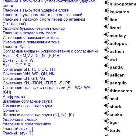
Гласные в открытом и условно-открытом ударном
hippopotam
слоге
Гласные в закрытом ударном слоге
kangaroo
Гласные в ударном слоге перед согласной
Гласные в ударном слоге перед сочетанием
lion
('r'+'гласная')
lizard
Ударные буквосочетания гласных
Гласные в безударном слоге
monkey
Интонация с понижением тона
Интонация с повышением тона
octopus
Гласные буквы
Согласные буквы (и буквосочетания с согласными)
ostrich
Буквы B,F,M,V,Z,D,L,N,T,K,P,H
owl
Буквы J, Y, R, W
Буквы C,G,S,X
panda
Сочетания SH, TCH, CK, TH
Сочетания WH, WR, QU, NK
pelican
Сочетания CH, GH, NG
penguin
Сочетания KN, -TION, -TURE, -SURE
Сочетания гласных с согласными (AL, WO, WA,
rhinoceros
IGH)
Аффрикаты
seal
Щелевые согласные звуки
Cмычные согласные звуки
shark
Сонанты
snake
Щелевые согласные звуки ([v], [w], [f])
Ударение в словах
tiger
Ударениe в предложениях
Гласный звук [i:]
turtle
Гласный звук [I ]