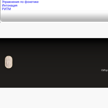
Упражнения по фонетике
Интонация
РИТМ
©Изу