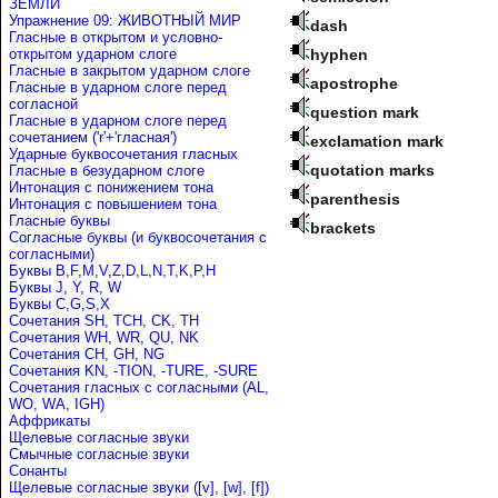
ЗЕМЛИ
Упражнение 09: ЖИВОТНЫЙ МИР
dash
Гласные в открытом и условно-
открытом ударном слоге
hyphen
Гласные в закрытом ударном слоге
apostrophe
Гласные в ударном слоге перед
согласной
question mark
Гласные в ударном слоге перед
сочетанием ('r'+'гласная')
exclamation mark
Ударные буквосочетания гласных
quotation marks
Гласные в безударном слоге
Интонация с понижением тона
parenthesis
Интонация с повышением тона
Гласные буквы
brackets
Согласные буквы (и буквосочетания с
согласными)
Буквы B,F,M,V,Z,D,L,N,T,K,P,H
Буквы J, Y, R, W
Буквы C,G,S,X
Сочетания SH, TCH, CK, TH
Сочетания WH, WR, QU, NK
Сочетания CH, GH, NG
Сочетания KN, -TION, -TURE, -SURE
Сочетания гласных с согласными (AL,
WO, WA, IGH)
Аффрикаты
Щелевые согласные звуки
Cмычные согласные звуки
Сонанты
Щелевые согласные звуки ([v], [w], [f])