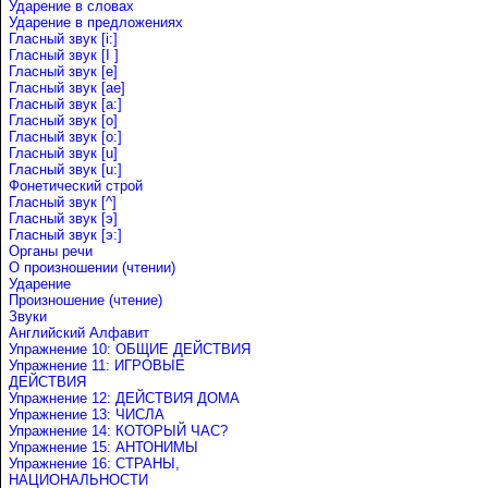
Ударение в словах
Ударениe в предложениях
Гласный звук [i:]
Гласный звук [I ]
Гласный звук [e]
Гласный звук [ae]
Гласный звук [a:]
Гласный звук [o]
Гласный звук [o:]
Гласный звук [u]
Гласный звук [u:]
Фонетический строй
Гласный звук [^]
Гласный звук [э]
Гласный звук [э:]
Органы речи
О произношении (чтении)
Ударение
Произношение (чтение)
Звуки
Английский Алфавит
Упражнение 10: ОБЩИЕ ДЕЙСТВИЯ
Упражнение 11: ИГРОВЫЕ
ДЕЙСТВИЯ
Упражнение 12: ДЕЙСТВИЯ ДОМА
Упражнение 13: ЧИСЛА
Упражнение 14: КОТОРЫЙ ЧАС?
Упражнение 15: АНТОНИМЫ
Упражнение 16: СТРАНЫ,
НАЦИОНАЛЬНОСТИ