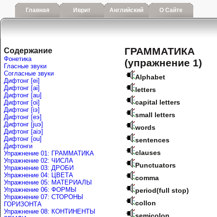
Главная
Иврит
Английский
О Сайте
ГРАММАТИКА
Содержание
Фонетика
(упражнение 1)
Гласные звуки
Согласные звуки
Alphabet
Дифтонг [ei]
Дифтонг [ai]
letters
Дифтонг [au]
capital letters
Дифтонг [oi]
Дифтонг [iэ]
small letters
Дифтонг [eэ]
Дифтонг [juэ]
words
Дифтонг [аiэ]
Дифтонг [ou]
sentences
Дифтонги
clauses
Упражнение 01: ГРАММАТИКА
Упражнение 02: ЧИСЛА
Punctuators
Упражнение 03: ДРОБИ
Упражнение 04: ЦВЕТА
comma
Упражнение 05: МАТЕРИАЛЫ
Упражнение 06: ФОРМЫ
period(full stop)
Упражнение 07: СТОРОНЫ
collon
ГОРИЗОНТА
Упражнение 08: КОНТИНЕНТЫ
semicolon