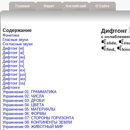
Главная
Иврит
Английский
О Сайте
Дифтонг
Содержание
Фонетика
с ослабление
Гласные звуки
slide
,
ris
Согласные звуки
Дифтонг [ei]
find
,
kin
Дифтонг [ai]
Дифтонг [au]
Дифтонг [oi]
Дифтонг [iэ]
Дифтонг [eэ]
Дифтонг [juэ]
Дифтонг [аiэ]
Дифтонг [ou]
Дифтонги
Упражнение 01: ГРАММАТИКА
Упражнение 02: ЧИСЛА
Упражнение 03: ДРОБИ
Упражнение 04: ЦВЕТА
Упражнение 05: МАТЕРИАЛЫ
Упражнение 06: ФОРМЫ
Упражнение 07: СТОРОНЫ ГОРИЗОНТА
Упражнение 08: КОНТИНЕНТЫ ЗЕМЛИ
Упражнение 09: ЖИВОТНЫЙ МИР