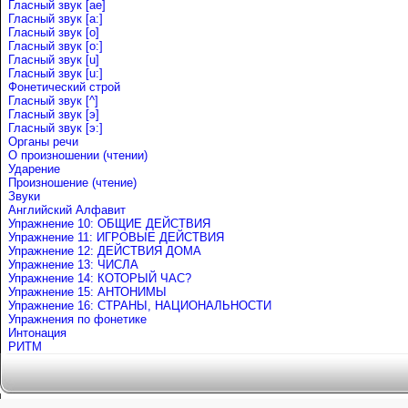
Гласный звук [ae]
Гласный звук [a:]
Гласный звук [o]
Гласный звук [o:]
Гласный звук [u]
Гласный звук [u:]
Фонетический строй
Гласный звук [^]
Гласный звук [э]
Гласный звук [э:]
Органы речи
О произношении (чтении)
Ударение
Произношение (чтение)
Звуки
Английский Алфавит
Упражнение 10: ОБЩИЕ ДЕЙСТВИЯ
Упражнение 11: ИГРОВЫЕ ДЕЙСТВИЯ
Упражнение 12: ДЕЙСТВИЯ ДОМА
Упражнение 13: ЧИСЛА
Упражнение 14: КОТОРЫЙ ЧАС?
Упражнение 15: АНТОНИМЫ
Упражнение 16: СТРАНЫ, НАЦИОНАЛЬНОСТИ
Упражнения по фонетике
Интонация
РИТМ