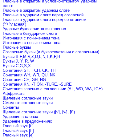
Гласные в открытом и условно-открытом ударном
слоге
Гласные в закрытом ударном слоге
Гласные в ударном слоге перед согласной
Гласные в ударном слоге перед сочетанием
('r'+'гласная')
Ударные буквосочетания гласных
Гласные в безударном слоге
Интонация с понижением тона
Интонация с повышением тона
Гласные буквы
Согласные буквы (и буквосочетания с согласными)
Буквы B,F,M,V,Z,D,L,N,T,K,P,H
Буквы J, Y, R, W
Буквы C,G,S,X
Сочетания SH, TCH, CK, TH
Сочетания WH, WR, QU, NK
Сочетания CH, GH, NG
Сочетания KN, -TION, -TURE, -SURE
Сочетания гласных с согласными (AL, WO, WA, IGH)
Аффрикаты
Щелевые согласные звуки
Cмычные согласные звуки
Сонанты
Щелевые согласные звуки ([v], [w], [f])
Ударение в словах
Ударениe в предложениях
Гласный звук [i:]
Гласный звук [I ]
Гласный звук [e]