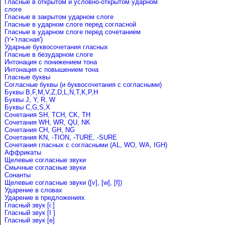
Гласные в открытом и условно-открытом ударном
слоге
Гласные в закрытом ударном слоге
Гласные в ударном слоге перед согласной
Гласные в ударном слоге перед сочетанием
('r'+'гласная')
Ударные буквосочетания гласных
Гласные в безударном слоге
Интонация с понижением тона
Интонация с повышением тона
Гласные буквы
Согласные буквы (и буквосочетания с согласными)
Буквы B,F,M,V,Z,D,L,N,T,K,P,H
Буквы J, Y, R, W
Буквы C,G,S,X
Сочетания SH, TCH, CK, TH
Сочетания WH, WR, QU, NK
Сочетания CH, GH, NG
Сочетания KN, -TION, -TURE, -SURE
Сочетания гласных с согласными (AL, WO, WA, IGH)
Аффрикаты
Щелевые согласные звуки
Cмычные согласные звуки
Сонанты
Щелевые согласные звуки ([v], [w], [f])
Ударение в словах
Ударениe в предложениях
Гласный звук [i:]
Гласный звук [I ]
Гласный звук [e]