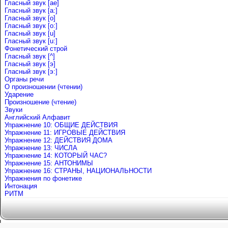
Гласный звук [ae]
Гласный звук [a:]
Гласный звук [o]
Гласный звук [o:]
Гласный звук [u]
Гласный звук [u:]
Фонетический строй
Гласный звук [^]
Гласный звук [э]
Гласный звук [э:]
Органы речи
О произношении (чтении)
Ударение
Произношение (чтение)
Звуки
Английский Алфавит
Упражнение 10: ОБЩИЕ ДЕЙСТВИЯ
Упражнение 11: ИГРОВЫЕ ДЕЙСТВИЯ
Упражнение 12: ДЕЙСТВИЯ ДОМА
Упражнение 13: ЧИСЛА
Упражнение 14: КОТОРЫЙ ЧАС?
Упражнение 15: АНТОНИМЫ
Упражнение 16: СТРАНЫ, НАЦИОНАЛЬНОСТИ
Упражнения по фонетике
Интонация
РИТМ