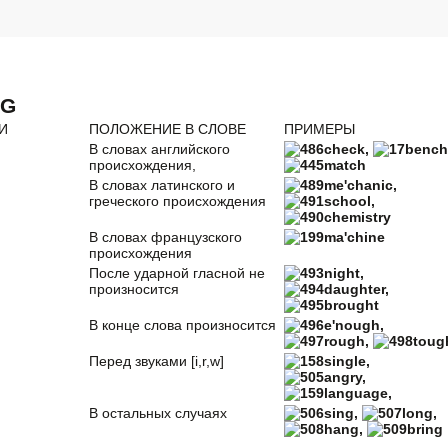
NG
И
ПОЛОЖЕНИЕ В СЛОВЕ
ПРИМЕРЫ
В словах английского
check
,
bench
происхождения,
match
В словах латинского и
me'chanic
,
греческого происхождения
school,
chemistry
В словах французского
ma'chine
происхождения
После ударной гласной не
night
,
произносится
daughter,
brought
В конце слова произносится
e'nough
,
rough,
toug
Перед звуками [i,r,w]
single
,
angry,
language,
В остальных случаях
sing
,
long,
hang,
bring