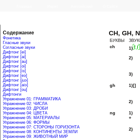
Главная
Иврит
Английский
О Сайте
CH, GH, 
Содержание
Фонетика
БУКВЫ
ЗВУК
Гласные звуки
ch
Согласные звуки
1)
Дифтонг [ei]
Дифтонг [ai]
2)
Дифтонг [au]
Дифтонг [oi]
Дифтонг [iэ]
3)
Дифтонг [eэ]
Дифтонг [juэ]
Дифтонг [аiэ]
gh
1)[]
Дифтонг [ou]
Дифтонги
Упражнение 01: ГРАММАТИКА
2)
Упражнение 02: ЧИСЛА
Упражнение 03: ДРОБИ
ng
1)
Упражнение 04: ЦВЕТА
Упражнение 05: МАТЕРИАЛЫ
+
Упражнение 06: ФОРМЫ
Упражнение 07: СТОРОНЫ ГОРИЗОНТА
2)
Упражнение 08: КОНТИНЕНТЫ ЗЕМЛИ
Упражнение 09: ЖИВОТНЫЙ МИР