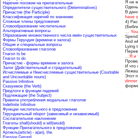
Я не 
Наречия похожии на прилагательные
Одень
Определители существительного (Determinatives)
В дан
Причастие (the Participle)
have s
Классификация наречий по значению
Сложные члены предложения
4) Ра
Словообразование числительных
(Библи
Альтернативные вопросы
…
You
Образование множественного числа имён существительных
Spendi
Формы Герундия (времени и залога)
And wh
Общие и специальные вопросы
Lying 
Словообразование глаголов
Перев
Глагол to be
…
Я и
Глагол to do
Прове
Причастие - формы времени и залога
И что 
Залог (Действительный и страдательный)
Лежащ
Исчисляемые и Неисчисляемые существительные (Countable
Этот 
and Uncountable nouns)
dinner
Passive Infinitive
форме
Сказуемое (the Verb)
Предлоги в функции падежей
Подлежащее (the Subject)
Правила употребления модальных глаголов
Indefinite Infinitive
Функции числительного в предложении
Герундиальный оборот (зависимый и независимый)
Сослагательное наклонение
Глаголы shall(should) и will(would)
Функции Прилагательного в предложении
Артикль(article) - a(an), the.
Passive Gerund