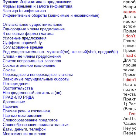
Функции Инфинитива в предложении
приоб
Формы времени и залога инфинитива
Напр
Частица to инфинитива
заним
Инфинитивные обороты (зависимые и независимые)
Для т
насто
Отглагольное существительное
вспом
Однородные члены предложения
Приме
4 основные формы глагола
I
don’t
Условные предложения
Глаго
Cуффикс наречий -ly
время
Согласование времён
Приме
Род существительных: мужской(he), женский(she), средний(it)
I
had 
Слова - не члены предложения
Для т
Список неправильных глаголов
проше
Сослагательное наклонение
также
Союзы
Переходные и непереходные глаголы
Приме
Зависимые герундиальные обороты
I
didn’
Потверждения
На это
Обстоятельства
поэто
Неопределенный артикль a (an)
текст
ПРАВИЛО РЯДА
Практ
Дополнение
1) Рас
Наречие
(Вещь
Прямая речь и косвенная
…
I've
Парные местоимения
And I 
Словообразование предлогов
'Caus
Словообразование прилагательных
Hey y
Даты, деньги, телефон
Перев
Местоимения no и none