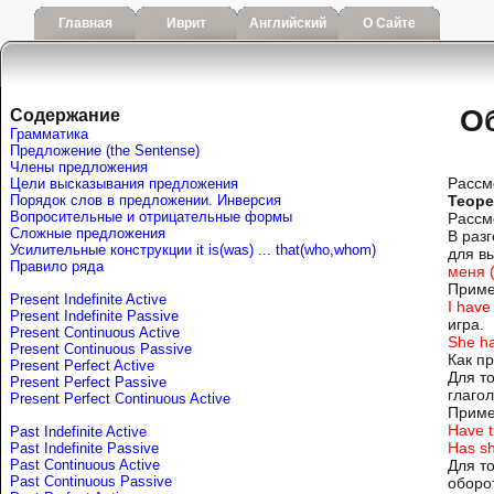
Главная
Иврит
Английский
О Сайте
Об
Содержание
Грамматика
Предложение (the Sentense)
Члены предложения
Рассмо
Цели высказывания предложения
Порядок слов в предложении. Инверсия
Теоре
Вопросительные и отрицательные формы
Рассм
Сложные предложения
В раз
Усилительные конструкции it is(was) ... that(who,whom)
для в
Правило ряда
меня (
Приме
Present Indefinite Active
I have
Present Indefinite Passive
игра.
Present Continuous Active
She ha
Present Continuous Passive
Как п
Present Perfect Active
Для т
Present Perfect Passive
глаго
Present Perfect Continuous Active
Приме
Have t
Past Indefinite Active
Has sh
Past Indefinite Passive
Past Continuous Active
Для т
Past Continuous Passive
оборо