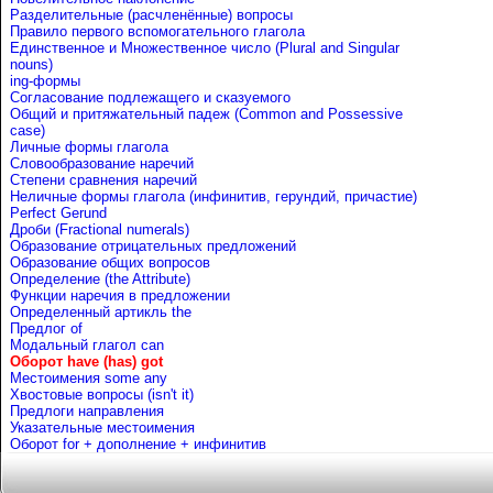
Разделительные (расчленённые) вопросы
Правило первого вспомогательного глагола
Единственное и Множественное число (Plural and Singular
nouns)
ing-формы
Согласование подлежащего и сказуемого
Общий и притяжательный падеж (Common and Possessive
case)
Личные формы глагола
Словообразование наречий
Степени сравнения наречий
Неличные формы глагола (инфинитив, герундий, причастие)
Perfect Gerund
Дроби (Fractional numerals)
Образование отрицательных предложений
Образование общих вопросов
Определение (the Attribute)
Функции наречия в предложении
Определенный артикль the
Предлог of
Mодальный глагол can
Оборот have (has) got
Местоимения some any
Хвостовые вопросы (isn't it)
Предлоги направления
Указательные местоимения
Оборот for + дополнение + инфинитив