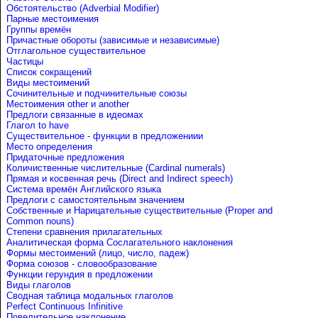
Обстоятельство (Adverbial Modifier)
Парные местоимения
Группы времён
Причастные обороты (зависимые и независимые)
Отглагольное существительное
Частицы
Список сокращений
Виды местоимений
Сочинительные и подчинительные союзы
Местоимения other и another
Предлоги связанные в идеомах
Глагол to have
Существительное - функции в предложениии
Место определения
Придаточные предложения
Количиственные числительные (Cardinal numerals)
Прямая и косвенная речь (Direct and Indirect speech)
Система времён Английского языка
Предлоги с самостоятельным значением
Собственные и Нарицательные cуществительные (Proper and
Common nouns)
Степени сравнения прилагательных
Аналитическая форма Сослагательного наклонения
Формы местоимений (лицо, число, падеж)
Форма союзов - словообразование
Функции герундия в предложении
Виды глаголов
Сводная таблица модальных глаголов
Perfect Continuous Infinitive
Повелительное наклонение