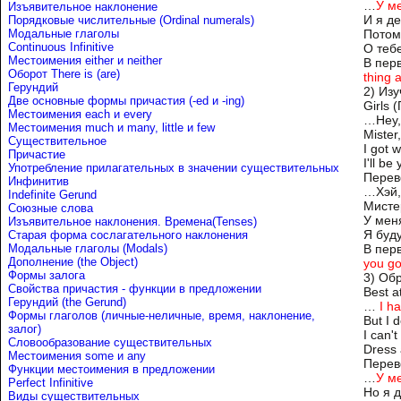
…
У м
Изъявительное наклонение
И я де
Порядковые числительные (Ordinal numerals)
Модальные глаголы
Потом
Continuous Infinitive
О те
Местоимения either и neither
В пер
Оборот There is (are)
thing 
Герундий
2) Из
Две основные формы причастия (-ed и -ing)
Girls 
Местоимения each и every
…Hey,
Местоимения much и many, little и few
Mister
Существительное
I got 
Причастие
I'll b
Употребление прилагательных в значении существительных
Перев
Инфинитив
…Хэй,
Indefinite Gerund
Мисте
Союзные слова
У меня
Изъявительное наклонения. Времена(Tenses)
Я буд
Старая форма сослагательного наклонения
Модальные глаголы (Modals)
В пер
Дополнение (the Object)
you go
Формы залога
3) Обр
Свойства причастия - функции в предложении
Best a
Герундий (the Gerund)
…
I h
Формы глаголов (личные-неличные, время, наклонение,
But I 
залог)
I can'
Словообразование существительных
Dress 
Местоимения some и any
Перев
Функции местоимения в предложении
…
У ме
Perfect Infinitive
Но я д
Виды существительных