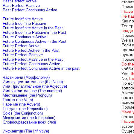
Past Perfect Active
стави
Past Perfect Passive
Приме
Past Perfect Continuous Active
I have
He has
Future Indefinite Active
Как п
Future Indefinite Passive
Тепер
Future Indefinite Active in the Past
владе
Future Indefinite Passive in the Past
Приме
Future Continuous Active
We us
Future Continuous Active in the Past
Если 
Future Perfect Active
предм
Future Perfect Active in the Past
нужно
Future Perfect Passive
Приме
Future Perfect Passive in the Past
Future Perfect Continuous Active
Do the
Future Perfect Continuous Active in the past
хобби?
Yes,
t
Части речи (Морфология)
No,
th
Имя существительное (the Noun)
Но ес
Имя Прилагательное (the Adjective)
вопро
Имя числительное (The numeral)
А исп
Местоимение (the Pronoun)
соотв
Глагол (the Verb)
испол
Наречие (the Adverb)
Приме
Предлог (the Preposition)
Have y
Союз (the Conjunction)
сегод
Междометие (the Interjection)
I haven
Словообразование всех слов
встре
Сущес
Инфинитив (The Infinitive)