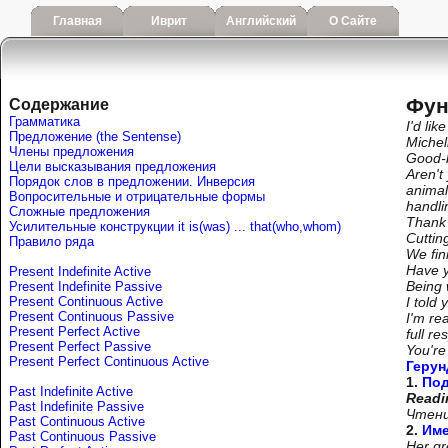
Главная
Иврит
Английский
О Сайте
Фун
Содержание
Грамматика
I'd li
Предложение (the Sentense)
Michel
Члены предложения
Good-b
Цели высказывания предложения
Aren't
Порядок слов в предложении. Инверсия
anima
Вопросительные и отрицательные формы
handli
Сложные предложения
Thank 
Усилительные конструкции it is(was) ... that(who,whom)
Cutting
Правило ряда
We fin
Have y
Present Indefinite Active
Being 
Present Indefinite Passive
Present Continuous Active
I told
Present Continuous Passive
I'm re
Present Perfect Active
full re
Present Perfect Passive
You're
Present Perfect Continuous Active
Герун
1.
По
Past Indefinite Active
Readi
Past Indefinite Passive
Чтени
Past Continuous Active
2.
Име
Past Continuous Passive
Her gr