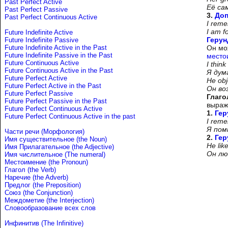
Past Perfect Active
Её са
Past Perfect Passive
3.
До
Past Perfect Continuous Active
I rem
I am 
Future Indefinite Active
Герун
Future Indefinite Passive
Future Indefinite Active in the Past
Он мо
Future Indefinite Passive in the Past
место
Future Continuous Active
I think
Future Continuous Active in the Past
Я дум
Future Perfect Active
He obj
Future Perfect Active in the Past
Он во
Future Perfect Passive
Глаго
Future Perfect Passive in the Past
выраж
Future Perfect Continuous Active
1.
Гер
Future Perfect Continuous Active in the past
I rem
Я пом
Части речи (Морфология)
2.
Гер
Имя существительное (the Noun)
He lik
Имя Прилагательное (the Adjective)
Он лю
Имя числительное (The numeral)
Местоимение (the Pronoun)
Глагол (the Verb)
Наречие (the Adverb)
Предлог (the Preposition)
Союз (the Conjunction)
Междометие (the Interjection)
Словообразование всех слов
Инфинитив (The Infinitive)