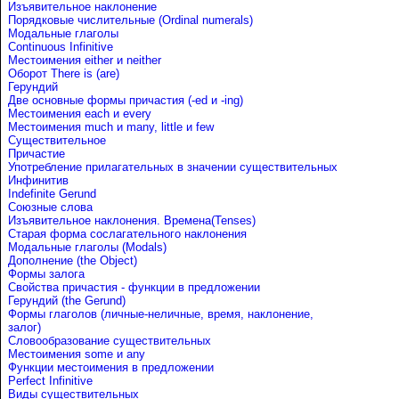
Изъявительное наклонение
Порядковые числительные (Ordinal numerals)
Модальные глаголы
Continuous Infinitive
Местоимения either и neither
Оборот There is (are)
Герундий
Две основные формы причастия (-ed и -ing)
Местоимения each и every
Местоимения much и many, little и few
Существительное
Причастие
Употребление прилагательных в значении существительных
Инфинитив
Indefinite Gerund
Союзные слова
Изъявительное наклонения. Времена(Tenses)
Старая форма сослагательного наклонения
Модальные глаголы (Modals)
Дополнение (the Object)
Формы залога
Свойства причастия - функции в предложении
Герундий (the Gerund)
Формы глаголов (личные-неличные, время, наклонение,
залог)
Словообразование существительных
Местоимения some и any
Функции местоимения в предложении
Perfect Infinitive
Виды существительных