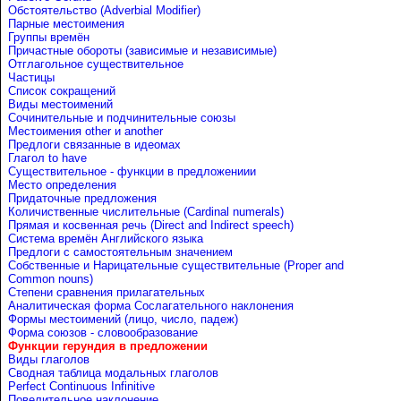
Обстоятельство (Adverbial Modifier)
Парные местоимения
Группы времён
Причастные обороты (зависимые и независимые)
Отглагольное существительное
Частицы
Список сокращений
Виды местоимений
Сочинительные и подчинительные союзы
Местоимения other и another
Предлоги связанные в идеомах
Глагол to have
Существительное - функции в предложениии
Место определения
Придаточные предложения
Количиственные числительные (Cardinal numerals)
Прямая и косвенная речь (Direct and Indirect speech)
Система времён Английского языка
Предлоги с самостоятельным значением
Собственные и Нарицательные cуществительные (Proper and
Common nouns)
Степени сравнения прилагательных
Аналитическая форма Сослагательного наклонения
Формы местоимений (лицо, число, падеж)
Форма союзов - словообразование
Функции герундия в предложении
Виды глаголов
Сводная таблица модальных глаголов
Perfect Continuous Infinitive
Повелительное наклонение