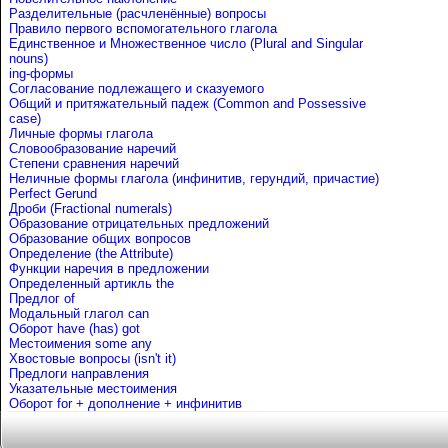
Разделительные (расчленённые) вопросы
Правило первого вспомогательного глагола
Единственное и Множественное число (Plural and Singular
nouns)
ing-формы
Согласование подлежащего и сказуемого
Общий и притяжательный падеж (Common and Possessive
case)
Личные формы глагола
Словообразование наречий
Степени сравнения наречий
Неличные формы глагола (инфинитив, герундий, причастие)
Perfect Gerund
Дроби (Fractional numerals)
Образование отрицательных предложений
Образование общих вопросов
Определение (the Attribute)
Функции наречия в предложении
Определенный артикль the
Предлог of
Mодальный глагол can
Оборот have (has) got
Местоимения some any
Хвостовые вопросы (isn't it)
Предлоги направления
Указательные местоимения
Оборот for + дополнение + инфинитив