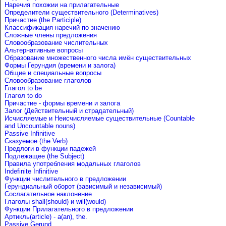
Наречия похожии на прилагательные
Определители существительного (Determinatives)
Причастие (the Participle)
Классификация наречий по значению
Сложные члены предложения
Словообразование числительных
Альтернативные вопросы
Образование множественного числа имён существительных
Формы Герундия (времени и залога)
Общие и специальные вопросы
Словообразование глаголов
Глагол to be
Глагол to do
Причастие - формы времени и залога
Залог (Действительный и страдательный)
Исчисляемые и Неисчисляемые существительные (Countable
and Uncountable nouns)
Passive Infinitive
Сказуемое (the Verb)
Предлоги в функции падежей
Подлежащее (the Subject)
Правила употребления модальных глаголов
Indefinite Infinitive
Функции числительного в предложении
Герундиальный оборот (зависимый и независимый)
Сослагательное наклонение
Глаголы shall(should) и will(would)
Функции Прилагательного в предложении
Артикль(article) - a(an), the.
Passive Gerund