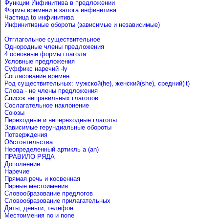
Функции Инфинитива в предложении
Формы времени и залога инфинитива
Частица to инфинитива
Инфинитивные обороты (зависимые и независимые)
Отглагольное существительное
Однородные члены предложения
4 основные формы глагола
Условные предложения
Cуффикс наречий -ly
Согласование времён
Род существительных: мужской(he), женский(she), средний(it)
Слова - не члены предложения
Список неправильных глаголов
Сослагательное наклонение
Союзы
Переходные и непереходные глаголы
Зависимые герундиальные обороты
Потверждения
Обстоятельства
Неопределенный артикль a (an)
ПРАВИЛО РЯДА
Дополнение
Наречие
Прямая речь и косвенная
Парные местоимения
Словообразование предлогов
Словообразование прилагательных
Даты, деньги, телефон
Местоимения no и none