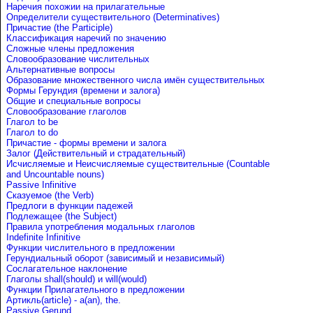
Наречия похожии на прилагательные
Определители существительного (Determinatives)
Причастие (the Participle)
Классификация наречий по значению
Сложные члены предложения
Словообразование числительных
Альтернативные вопросы
Образование множественного числа имён существительных
Формы Герундия (времени и залога)
Общие и специальные вопросы
Словообразование глаголов
Глагол to be
Глагол to do
Причастие - формы времени и залога
Залог (Действительный и страдательный)
Исчисляемые и Неисчисляемые существительные (Countable
and Uncountable nouns)
Passive Infinitive
Сказуемое (the Verb)
Предлоги в функции падежей
Подлежащее (the Subject)
Правила употребления модальных глаголов
Indefinite Infinitive
Функции числительного в предложении
Герундиальный оборот (зависимый и независимый)
Сослагательное наклонение
Глаголы shall(should) и will(would)
Функции Прилагательного в предложении
Артикль(article) - a(an), the.
Passive Gerund