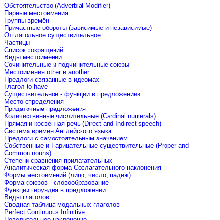
Обстоятельство (Adverbial Modifier)
Парные местоимения
Группы времён
Причастные обороты (зависимые и независимые)
Отглагольное существительное
Частицы
Список сокращений
Виды местоимений
Сочинительные и подчинительные союзы
Местоимения other и another
Предлоги связанные в идеомах
Глагол to have
Существительное - функции в предложениии
Место определения
Придаточные предложения
Количиственные числительные (Cardinal numerals)
Прямая и косвенная речь (Direct and Indirect speech)
Система времён Английского языка
Предлоги с самостоятельным значением
Собственные и Нарицательные cуществительные (Proper and
Common nouns)
Степени сравнения прилагательных
Аналитическая форма Сослагательного наклонения
Формы местоимений (лицо, число, падеж)
Форма союзов - словообразование
Функции герундия в предложении
Виды глаголов
Сводная таблица модальных глаголов
Perfect Continuous Infinitive
Повелительное наклонение