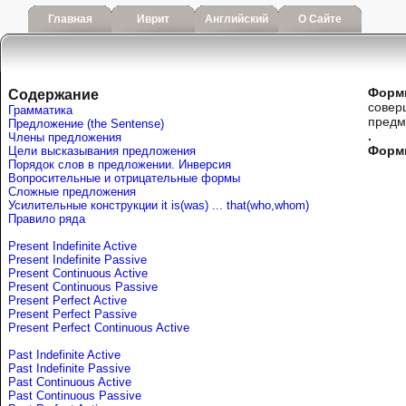
Главная
Иврит
Английский
О Сайте
Форм
Содержание
совер
Грамматика
предм
Предложение (the Sentense)
.
Члены предложения
Форм
Цели высказывания предложения
Порядок слов в предложении. Инверсия
Вопросительные и отрицательные формы
Сложные предложения
Усилительные конструкции it is(was) ... that(who,whom)
Правило ряда
Present Indefinite Active
Present Indefinite Passive
Present Continuous Active
Present Continuous Passive
Present Perfect Active
Present Perfect Passive
Present Perfect Continuous Active
Past Indefinite Active
Past Indefinite Passive
Past Continuous Active
Past Continuous Passive