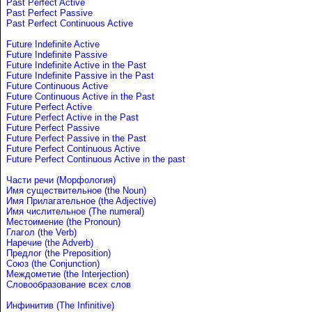
Past Perfect Active
Past Perfect Passive
Past Perfect Continuous Active
Future Indefinite Active
Future Indefinite Passive
Future Indefinite Active in the Past
Future Indefinite Passive in the Past
Future Continuous Active
Future Continuous Active in the Past
Future Perfect Active
Future Perfect Active in the Past
Future Perfect Passive
Future Perfect Passive in the Past
Future Perfect Continuous Active
Future Perfect Continuous Active in the past
Части речи (Морфология)
Имя существительное (the Noun)
Имя Прилагательное (the Adjective)
Имя числительное (The numeral)
Местоимение (the Pronoun)
Глагол (the Verb)
Наречие (the Adverb)
Предлог (the Preposition)
Союз (the Conjunction)
Междометие (the Interjection)
Словообразование всех слов
Инфинитив (The Infinitive)