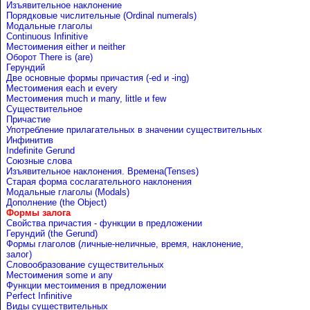
Изъявительное наклонение
Порядковые числительные (Ordinal numerals)
Модальные глаголы
Continuous Infinitive
Местоимения either и neither
Оборот There is (are)
Герундий
Две основные формы причастия (-ed и -ing)
Местоимения each и every
Местоимения much и many, little и few
Существительное
Причастие
Употребление прилагательных в значении существительных
Инфинитив
Indefinite Gerund
Союзные слова
Изъявительное наклонения. Времена(Tenses)
Старая форма сослагательного наклонения
Модальные глаголы (Modals)
Дополнение (the Object)
Формы залога
Свойства причастия - функции в предложении
Герундий (the Gerund)
Формы глаголов (личные-неличные, время, наклонение,
залог)
Словообразование существительных
Местоимения some и any
Функции местоимения в предложении
Perfect Infinitive
Виды существительных