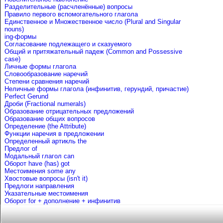
Разделительные (расчленённые) вопросы
Правило первого вспомогательного глагола
Единственное и Множественное число (Plural and Singular
nouns)
ing-формы
Согласование подлежащего и сказуемого
Общий и притяжательный падеж (Common and Possessive
case)
Личные формы глагола
Словообразование наречий
Степени сравнения наречий
Неличные формы глагола (инфинитив, герундий, причастие)
Perfect Gerund
Дроби (Fractional numerals)
Образование отрицательных предложений
Образование общих вопросов
Определение (the Attribute)
Функции наречия в предложении
Определенный артикль the
Предлог of
Mодальный глагол can
Оборот have (has) got
Местоимения some any
Хвостовые вопросы (isn't it)
Предлоги направления
Указательные местоимения
Оборот for + дополнение + инфинитив