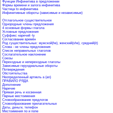
Функции Инфинитива в предложении
Формы времени и залога инфинитива
Частица to инфинитива
Инфинитивные обороты (зависимые и независимые)
Отглагольное существительное
Однородные члены предложения
4 основные формы глагола
Условные предложения
Cуффикс наречий -ly
Согласование времён
Род существительных: мужской(he), женский(she), средний(it)
Слова - не члены предложения
Список неправильных глаголов
Сослагательное наклонение
Союзы
Переходные и непереходные глаголы
Зависимые герундиальные обороты
Потверждения
Обстоятельства
Неопределенный артикль a (an)
ПРАВИЛО РЯДА
Дополнение
Наречие
Прямая речь и косвенная
Парные местоимения
Словообразование предлогов
Словообразование прилагательных
Даты, деньги, телефон
Местоимения no и none