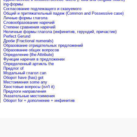
ing-формы
Согласование подлежащего и сказуемого
Общий и притяжательный падеж (Common and Possessive case)
Личные формы глагола
Словообразование наречий
Степени сравнения наречий
Неличные формы глагола (инфинитив, герундий, причастие)
Perfect Gerund
Дроби (Fractional numerals)
Образование отрицательных предложений
Образование общих вопросов
Определение (the Attribute)
Функции наречия в предложении
Определенный артикль the
Предлог of
Mодальный глагол can
Оборот have (has) got
Местоимения some any
Хвостовые вопросы (isn't it)
Предлоги направления
Указательные местоимения
Оборот for + дополнение + инфинитив