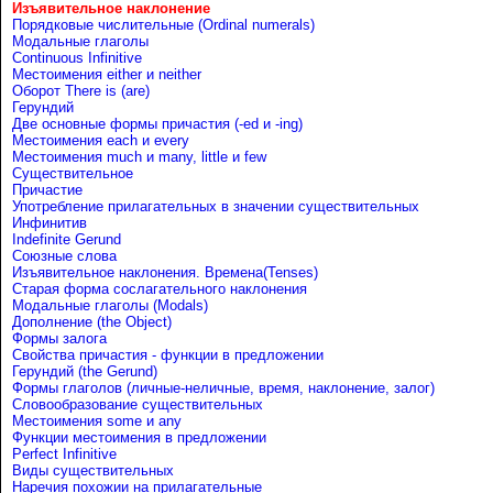
Изъявительное наклонение
Порядковые числительные (Ordinal numerals)
Модальные глаголы
Continuous Infinitive
Местоимения either и neither
Оборот There is (are)
Герундий
Две основные формы причастия (-ed и -ing)
Местоимения each и every
Местоимения much и many, little и few
Существительное
Причастие
Употребление прилагательных в значении существительных
Инфинитив
Indefinite Gerund
Союзные слова
Изъявительное наклонения. Времена(Tenses)
Старая форма сослагательного наклонения
Модальные глаголы (Modals)
Дополнение (the Object)
Формы залога
Свойства причастия - функции в предложении
Герундий (the Gerund)
Формы глаголов (личные-неличные, время, наклонение, залог)
Словообразование существительных
Местоимения some и any
Функции местоимения в предложении
Perfect Infinitive
Виды существительных
Наречия похожии на прилагательные