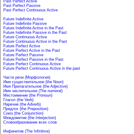
Past Perfect Active
Past Perfect Passive
Past Perfect Continuous Active
Future Indefinite Active
Future Indefinite Passive
Future Indefinite Active in the Past
Future Indefinite Passive in the Past
Future Continuous Active
Future Continuous Active in the Past
Future Perfect Active
Future Perfect Active in the Past
Future Perfect Passive
Future Perfect Passive in the Past
Future Perfect Continuous Active
Future Perfect Continuous Active in the past
Части речи (Морфология)
Имя существительное (the Noun)
Имя Прилагательное (the Adjective)
Имя числительное (The numeral)
Местоимение (the Pronoun)
Глагол (the Verb)
Наречие (the Adverb)
Предлог (the Preposition)
Союз (the Conjunction)
Междометие (the Interjection)
Словообразование всех слов
Инфинитив (The Infinitive)