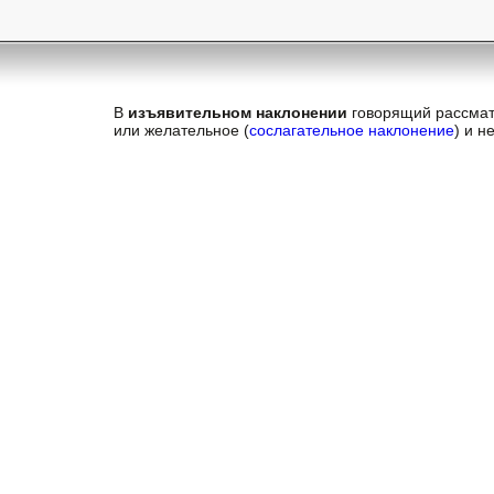
В
изъявительном наклонении
говорящий рассматр
или желательное (
сослагательное наклонение
) и н