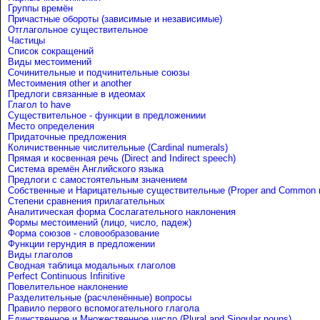
Группы времён
Причастные обороты (зависимые и независимые)
Отглагольное существительное
Частицы
Список сокращений
Виды местоимений
Сочинительные и подчинительные союзы
Местоимения other и another
Предлоги связанные в идеомах
Глагол to have
Существительное - функции в предложениии
Место определения
Придаточные предложения
Количиственные числительные (Cardinal numerals)
Прямая и косвенная речь (Direct and Indirect speech)
Система времён Английского языка
Предлоги с самостоятельным значением
Собственные и Нарицательные cуществительные (Proper and Common 
Степени сравнения прилагательных
Аналитическая форма Сослагательного наклонения
Формы местоимений (лицо, число, падеж)
Форма союзов - словообразование
Функции герундия в предложении
Виды глаголов
Сводная таблица модальных глаголов
Perfect Continuous Infinitive
Повелительное наклонение
Разделительные (расчленённые) вопросы
Правило первого вспомогательного глагола
Единственное и Множественное число (Plural and Singular nouns)