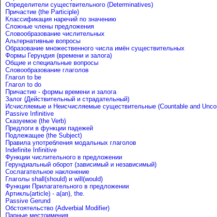
Определители существительного (Determinatives)
Причастие (the Participle)
Классификация наречий по значению
Сложные члены предложения
Словообразование числительных
Альтернативные вопросы
Образование множественного числа имён существительных
Формы Герундия (времени и залога)
Общие и специальные вопросы
Словообразование глаголов
Глагол to be
Глагол to do
Причастие - формы времени и залога
Залог (Действительный и страдательный)
Исчисляемые и Неисчисляемые существительные (Countable and Uncou
Passive Infinitive
Сказуемое (the Verb)
Предлоги в функции падежей
Подлежащее (the Subject)
Правила употребления модальных глаголов
Indefinite Infinitive
Функции числительного в предложении
Герундиальный оборот (зависимый и независимый)
Сослагательное наклонение
Глаголы shall(should) и will(would)
Функции Прилагательного в предложении
Артикль(article) - a(an), the.
Passive Gerund
Обстоятельство (Adverbial Modifier)
Парные местоимения