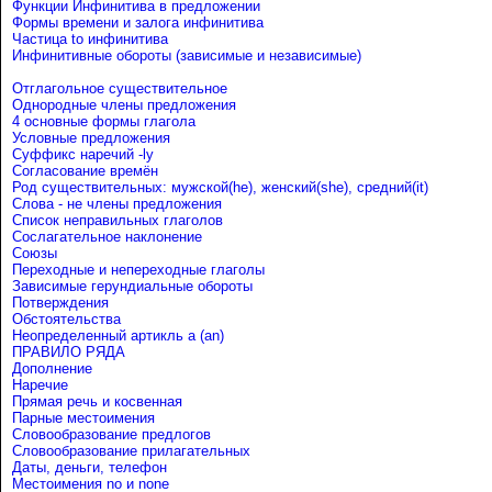
Функции Инфинитива в предложении
Формы времени и залога инфинитива
Частица to инфинитива
Инфинитивные обороты (зависимые и независимые)
Отглагольное существительное
Однородные члены предложения
4 основные формы глагола
Условные предложения
Cуффикс наречий -ly
Согласование времён
Род существительных: мужской(he), женский(she), средний(it)
Слова - не члены предложения
Список неправильных глаголов
Сослагательное наклонение
Союзы
Переходные и непереходные глаголы
Зависимые герундиальные обороты
Потверждения
Обстоятельства
Неопределенный артикль a (an)
ПРАВИЛО РЯДА
Дополнение
Наречие
Прямая речь и косвенная
Парные местоимения
Словообразование предлогов
Словообразование прилагательных
Даты, деньги, телефон
Местоимения no и none