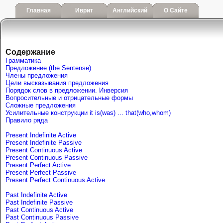
Главная
Иврит
Английский
О Сайте
Содержание
Грамматика
Предложение (the Sentense)
Члены предложения
Цели высказывания предложения
Порядок слов в предложении. Инверсия
Вопросительные и отрицательные формы
Сложные предложения
Усилительные конструкции it is(was) ... that(who,whom)
Правило ряда
Present Indefinite Active
Present Indefinite Passive
Present Continuous Active
Present Continuous Passive
Present Perfect Active
Present Perfect Passive
Present Perfect Continuous Active
Past Indefinite Active
Past Indefinite Passive
Past Continuous Active
Past Continuous Passive