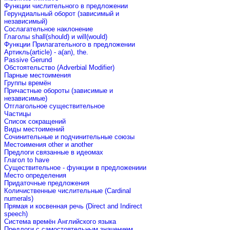
Функции числительного в предложении
Герундиальный оборот (зависимый и
независимый)
Сослагательное наклонение
Глаголы shall(should) и will(would)
Функции Прилагательного в предложении
Артикль(article) - a(an), the.
Passive Gerund
Обстоятельство (Adverbial Modifier)
Парные местоимения
Группы времён
Причастные обороты (зависимые и
независимые)
Отглагольное существительное
Частицы
Список сокращений
Виды местоимений
Сочинительные и подчинительные союзы
Местоимения other и another
Предлоги связанные в идеомах
Глагол to have
Существительное - функции в предложениии
Место определения
Придаточные предложения
Количиственные числительные (Cardinal
numerals)
Прямая и косвенная речь (Direct and Indirect
speech)
Система времён Английского языка
Предлоги с самостоятельным значением