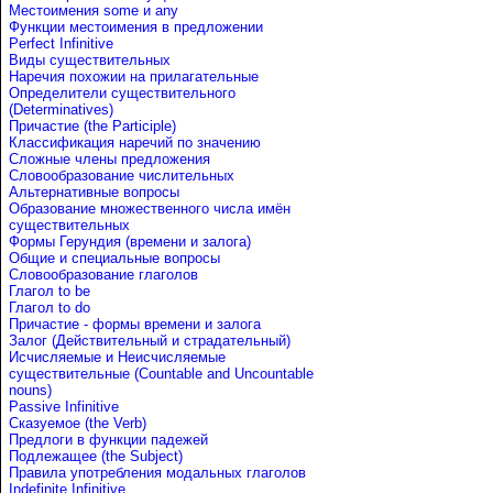
Местоимения some и any
Функции местоимения в предложении
Perfect Infinitive
Виды существительных
Наречия похожии на прилагательные
Определители существительного
(Determinatives)
Причастие (the Participle)
Классификация наречий по значению
Сложные члены предложения
Словообразование числительных
Альтернативные вопросы
Образование множественного числа имён
существительных
Формы Герундия (времени и залога)
Общие и специальные вопросы
Словообразование глаголов
Глагол to be
Глагол to do
Причастие - формы времени и залога
Залог (Действительный и страдательный)
Исчисляемые и Неисчисляемые
существительные (Countable and Uncountable
nouns)
Passive Infinitive
Сказуемое (the Verb)
Предлоги в функции падежей
Подлежащее (the Subject)
Правила употребления модальных глаголов
Indefinite Infinitive