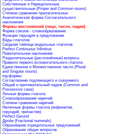
Собственные и Нарицательные
cуществительные (Proper and Common nouns)
Степени сравнения прилагательных
Аналитическая форма Сослагательного
наклонения
Формы местоимений (лицо, число, падеж)
Форма союзов - словообразование
Функции герундия в предложении
Виды глаголов
Сводная таблица модальных глаголов
Perfect Continuous Infinitive
Повелительное наклонение
Разделительные (расчленённые) вопросы
Правило первого вспомогательного глагола
Единственное и Множественное число (Plural
and Singular nouns)
ing-формы
Согласование подлежащего и сказуемого
Общий и притяжательный падеж (Common and
Possessive case)
Личные формы глагола
Словообразование наречий
Степени сравнения наречий
Неличные формы глагола (инфинитив,
герундий, причастие)
Perfect Gerund
Дроби (Fractional numerals)
Образование отрицательных предложений
Образование общих вопросов