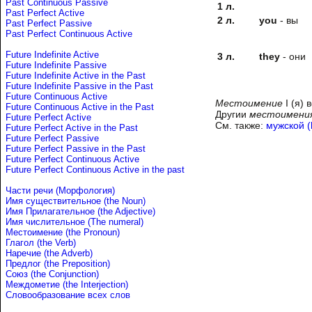
Past Continuous Passive
1 л.
Past Perfect Active
2 л.
you
- вы
Past Perfect Passive
Past Perfect Continuous Active
Future Indefinite Active
3 л.
they
- они
Future Indefinite Passive
Future Indefinite Active in the Past
Future Indefinite Passive in the Past
Future Continuous Active
Местоимение
I (я) 
Future Continuous Active in the Past
Другии
местоимени
Future Perfect Active
См. также:
мужской (
Future Perfect Active in the Past
Future Perfect Passive
Future Perfect Passive in the Past
Future Perfect Continuous Active
Future Perfect Continuous Active in the past
Части речи (Морфология)
Имя существительное (the Noun)
Имя Прилагательное (the Adjective)
Имя числительное (The numeral)
Местоимение (the Pronoun)
Глагол (the Verb)
Наречие (the Adverb)
Предлог (the Preposition)
Союз (the Conjunction)
Междометие (the Interjection)
Словообразование всех слов