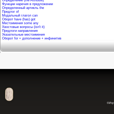
Определение (the Attribute)
Функции наречия в предложении
Определенный артикль the
Предлог of
Mодальный глагол can
Оборот have (has) got
Местоимения some any
Хвостовые вопросы (isn't it)
Предлоги направления
Указательные местоимения
Оборот for + дополнение + инфинитив
©Изу