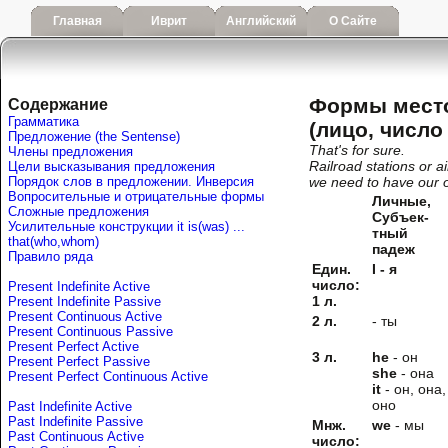
Главная
Иврит
Английский
О Сайте
Формы мест
Содержание
Грамматика
(лицо, число
Предложение (the Sentense)
That's for sure.
Члены предложения
Railroad stations or a
Цели высказывания предложения
Порядок слов в предложении. Инверсия
we need to have our o
Вопросительные и отрицательные формы
Личные,
Сложные предложения
Субъек-
Усилительные конструкции it is(was) ...
тный
that(who,whom)
падеж
Правило ряда
Един.
I - я
число:
Present Indefinite Active
1 л.
Present Indefinite Passive
Present Continuous Active
2 л.
- ты
Present Continuous Passive
Present Perfect Active
3 л.
he
- он
Present Perfect Passive
she
- она
Present Perfect Continuous Active
it
- он, она,
оно
Past Indefinite Active
Past Indefinite Passive
Мнж.
we
- мы
Past Continuous Active
число: