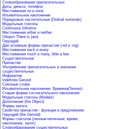
Словообразование прилагательных
Даты, деньги, телефон
Местоимения no и none
Изъявительное наклонение
Порядковые числительные (Ordinal numerals)
Модальные глаголы
Continuous Infinitive
Местоимения either и neither
Оборот There is (are)
Герундий
Две основные формы причастия (-ed и -ing)
Местоимения each и every
Местоимения much и many, little и few
Существительное
Причастие
Употребление прилагательных в значении
существительных
Инфинитив
Indefinite Gerund
Союзные слова
Изъявительное наклонения. Времена(Tenses)
Старая форма сослагательного наклонения
Модальные глаголы (Modals)
Дополнение (the Object)
Формы залога
Свойства причастия - функции в предложении
Герундий (the Gerund)
Формы глаголов (личные-неличные, время,
наклонение, залог)
Словообразование существительных