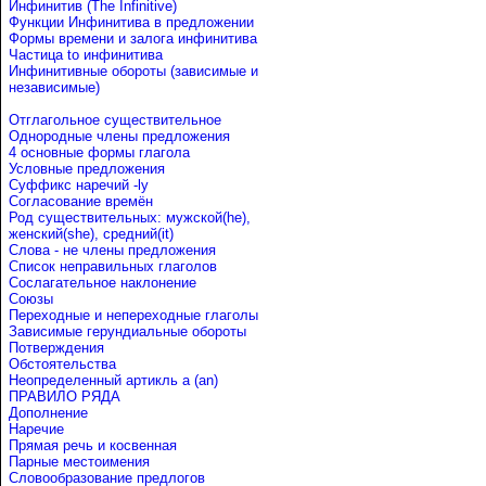
Инфинитив (The Infinitive)
Функции Инфинитива в предложении
Формы времени и залога инфинитива
Частица to инфинитива
Инфинитивные обороты (зависимые и
независимые)
Отглагольное существительное
Однородные члены предложения
4 основные формы глагола
Условные предложения
Cуффикс наречий -ly
Согласование времён
Род существительных: мужской(he),
женский(she), средний(it)
Слова - не члены предложения
Список неправильных глаголов
Сослагательное наклонение
Союзы
Переходные и непереходные глаголы
Зависимые герундиальные обороты
Потверждения
Обстоятельства
Неопределенный артикль a (an)
ПРАВИЛО РЯДА
Дополнение
Наречие
Прямая речь и косвенная
Парные местоимения
Словообразование предлогов