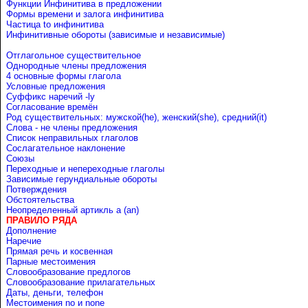
Функции Инфинитива в предложении
Формы времени и залога инфинитива
Частица to инфинитива
Инфинитивные обороты (зависимые и независимые)
Отглагольное существительное
Однородные члены предложения
4 основные формы глагола
Условные предложения
Cуффикс наречий -ly
Согласование времён
Род существительных: мужской(he), женский(she), средний(it)
Слова - не члены предложения
Список неправильных глаголов
Сослагательное наклонение
Союзы
Переходные и непереходные глаголы
Зависимые герундиальные обороты
Потверждения
Обстоятельства
Неопределенный артикль a (an)
ПРАВИЛО РЯДА
Дополнение
Наречие
Прямая речь и косвенная
Парные местоимения
Словообразование предлогов
Словообразование прилагательных
Даты, деньги, телефон
Местоимения no и none