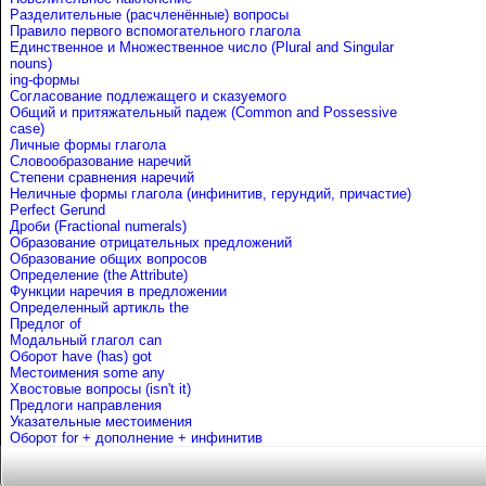
Разделительные (расчленённые) вопросы
Правило первого вспомогательного глагола
Единственное и Множественное число (Plural and Singular
nouns)
ing-формы
Согласование подлежащего и сказуемого
Общий и притяжательный падеж (Common and Possessive
case)
Личные формы глагола
Словообразование наречий
Степени сравнения наречий
Неличные формы глагола (инфинитив, герундий, причастие)
Perfect Gerund
Дроби (Fractional numerals)
Образование отрицательных предложений
Образование общих вопросов
Определение (the Attribute)
Функции наречия в предложении
Определенный артикль the
Предлог of
Mодальный глагол can
Оборот have (has) got
Местоимения some any
Хвостовые вопросы (isn't it)
Предлоги направления
Указательные местоимения
Оборот for + дополнение + инфинитив