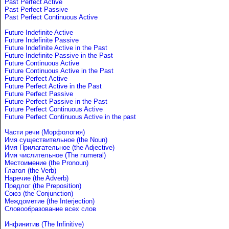
Past Perfect Active
Past Perfect Passive
Past Perfect Continuous Active
Future Indefinite Active
Future Indefinite Passive
Future Indefinite Active in the Past
Future Indefinite Passive in the Past
Future Continuous Active
Future Continuous Active in the Past
Future Perfect Active
Future Perfect Active in the Past
Future Perfect Passive
Future Perfect Passive in the Past
Future Perfect Continuous Active
Future Perfect Continuous Active in the past
Части речи (Морфология)
Имя существительное (the Noun)
Имя Прилагательное (the Adjective)
Имя числительное (The numeral)
Местоимение (the Pronoun)
Глагол (the Verb)
Наречие (the Adverb)
Предлог (the Preposition)
Союз (the Conjunction)
Междометие (the Interjection)
Словообразование всех слов
Инфинитив (The Infinitive)