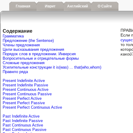
Главная
Иврит
Английский
О Сайте
ПРАВ
Содержание
Если 
Грамматика
сущес
Предложение (the Sentense)
то то
Члены предложения
котор
Цели высказывания предложения
Порядок слов в предложении. Инверсия
какой
Вопросительные и отрицательные формы
Сложные предложения
Усилительные конструкции it is(was) ... that(who,whom)
Правило ряда
Present Indefinite Active
Present Indefinite Passive
Present Continuous Active
Present Continuous Passive
Present Perfect Active
Present Perfect Passive
Present Perfect Continuous Active
Past Indefinite Active
Past Indefinite Passive
Past Continuous Active
Past Continuous Passive