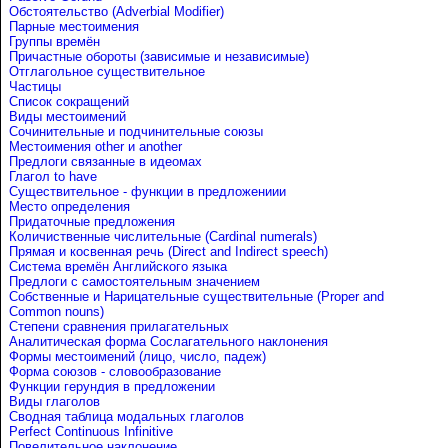
Обстоятельство (Adverbial Modifier)
Парные местоимения
Группы времён
Причастные обороты (зависимые и независимые)
Отглагольное существительное
Частицы
Список сокращений
Виды местоимений
Сочинительные и подчинительные союзы
Местоимения other и another
Предлоги связанные в идеомах
Глагол to have
Существительное - функции в предложениии
Место определения
Придаточные предложения
Количиственные числительные (Cardinal numerals)
Прямая и косвенная речь (Direct and Indirect speech)
Система времён Английского языка
Предлоги с самостоятельным значением
Собственные и Нарицательные cуществительные (Proper and
Common nouns)
Степени сравнения прилагательных
Аналитическая форма Сослагательного наклонения
Формы местоимений (лицо, число, падеж)
Форма союзов - словообразование
Функции герундия в предложении
Виды глаголов
Сводная таблица модальных глаголов
Perfect Continuous Infinitive
Повелительное наклонение