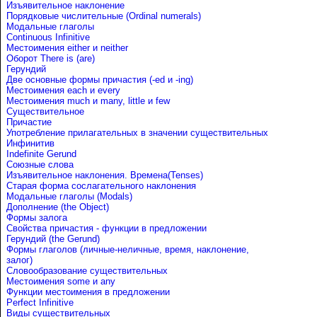
Изъявительное наклонение
Порядковые числительные (Ordinal numerals)
Модальные глаголы
Continuous Infinitive
Местоимения either и neither
Оборот There is (are)
Герундий
Две основные формы причастия (-ed и -ing)
Местоимения each и every
Местоимения much и many, little и few
Существительное
Причастие
Употребление прилагательных в значении существительных
Инфинитив
Indefinite Gerund
Союзные слова
Изъявительное наклонения. Времена(Tenses)
Старая форма сослагательного наклонения
Модальные глаголы (Modals)
Дополнение (the Object)
Формы залога
Свойства причастия - функции в предложении
Герундий (the Gerund)
Формы глаголов (личные-неличные, время, наклонение,
залог)
Словообразование существительных
Местоимения some и any
Функции местоимения в предложении
Perfect Infinitive
Виды существительных