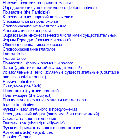
Наречия похожии на прилагательные
Определители существительного (Determinatives)
Причастие (the Participle)
Классификация наречий по значению
Сложные члены предложения
Словообразование числительных
Альтернативные вопросы
Образование множественного числа имён существительных
Формы Герундия (времени и залога)
Общие и специальные вопросы
Словообразование глаголов
Глагол to be
Глагол to do
Причастие - формы времени и залога
Залог (Действительный и страдательный)
Исчисляемые и Неисчисляемые существительные (Countable
and Uncountable nouns)
Passive Infinitive
Сказуемое (the Verb)
Предлоги в функции падежей
Подлежащее (the Subject)
Правила употребления модальных глаголов
Indefinite Infinitive
Функции числительного в предложении
Герундиальный оборот (зависимый и независимый)
Сослагательное наклонение
Глаголы shall(should) и will(would)
Функции Прилагательного в предложении
Артикль(article) - a(an), the.
Passive Gerund