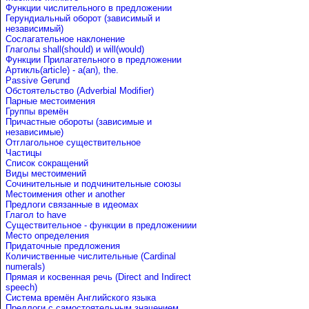
Функции числительного в предложении
Герундиальный оборот (зависимый и
независимый)
Сослагательное наклонение
Глаголы shall(should) и will(would)
Функции Прилагательного в предложении
Артикль(article) - a(an), the.
Passive Gerund
Обстоятельство (Adverbial Modifier)
Парные местоимения
Группы времён
Причастные обороты (зависимые и
независимые)
Отглагольное существительное
Частицы
Список сокращений
Виды местоимений
Сочинительные и подчинительные союзы
Местоимения other и another
Предлоги связанные в идеомах
Глагол to have
Существительное - функции в предложениии
Место определения
Придаточные предложения
Количиственные числительные (Cardinal
numerals)
Прямая и косвенная речь (Direct and Indirect
speech)
Система времён Английского языка
Предлоги с самостоятельным значением