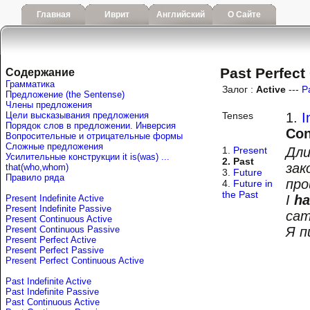
Главная
Иврит
Английский
О Сайте
Past Perfect
Содержание
Грамматика
Залог :
Active
---
P
Предложение (the Sentense)
Члены предложения
Цели высказывания предложения
Tenses
1.
I
Порядок слов в предложении. Инверсия
Con
Вопросительные и отрицательные формы
Сложные предложения
1.
Present
Дли
Усилительные конструкции it is(was) ...
2. Past
зак
that(who,whom)
3.
Future
Правило ряда
про
4.
Future in
the Past
I
ha
Present Indefinite Active
Present Indefinite Passive
cam
Present Continuous Active
Present Continuous Passive
Я п
Present Perfect Active
Present Perfect Passive
Present Perfect Continuous Active
Past Indefinite Active
Past Indefinite Passive
Past Continuous Active