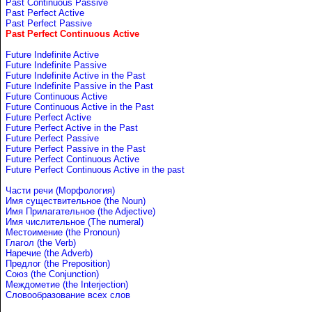
Past Continuous Passive
Past Perfect Active
Past Perfect Passive
Past Perfect Continuous Active
Future Indefinite Active
Future Indefinite Passive
Future Indefinite Active in the Past
Future Indefinite Passive in the Past
Future Continuous Active
Future Continuous Active in the Past
Future Perfect Active
Future Perfect Active in the Past
Future Perfect Passive
Future Perfect Passive in the Past
Future Perfect Continuous Active
Future Perfect Continuous Active in the past
Части речи (Морфология)
Имя существительное (the Noun)
Имя Прилагательное (the Adjective)
Имя числительное (The numeral)
Местоимение (the Pronoun)
Глагол (the Verb)
Наречие (the Adverb)
Предлог (the Preposition)
Союз (the Conjunction)
Междометие (the Interjection)
Словообразование всех слов