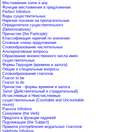
Местоимения some и any
Функции местоимения в предложении
Perfect Infinitive
Виды существительных
Наречия похожии на прилагательные
Определители существительного
(Determinatives)
Причастие (the Participle)
Классификация наречий по значению
Сложные члены предложения
Словообразование числительных
Альтернативные вопросы
Образование множественного числа имён
существительных
Формы Герундия (времени и залога)
Общие и специальные вопросы
Словообразование глаголов
Глагол to be
Глагол to do
Причастие - формы времени и залога
Залог (Действительный и страдательный)
Исчисляемые и Неисчисляемые
существительные (Countable and Uncountable
nouns)
Passive Infinitive
Сказуемое (the Verb)
Предлоги в функции падежей
Подлежащее (the Subject)
Правила употребления модальных глаголов
Indefinite Infinitive