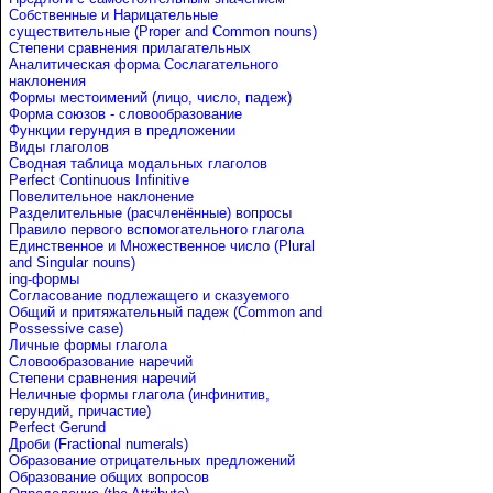
Собственные и Нарицательные
cуществительные (Proper and Common nouns)
Степени сравнения прилагательных
Аналитическая форма Сослагательного
наклонения
Формы местоимений (лицо, число, падеж)
Форма союзов - словообразование
Функции герундия в предложении
Виды глаголов
Сводная таблица модальных глаголов
Perfect Continuous Infinitive
Повелительное наклонение
Разделительные (расчленённые) вопросы
Правило первого вспомогательного глагола
Единственное и Множественное число (Plural
and Singular nouns)
ing-формы
Согласование подлежащего и сказуемого
Общий и притяжательный падеж (Common and
Possessive case)
Личные формы глагола
Словообразование наречий
Степени сравнения наречий
Неличные формы глагола (инфинитив,
герундий, причастие)
Perfect Gerund
Дроби (Fractional numerals)
Образование отрицательных предложений
Образование общих вопросов