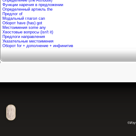
Определение (the Attribute)
Функции наречия в предложении
Определенный артикль the
Предлог of
Mодальный глагол can
Оборот have (has) got
Местоимения some any
Хвостовые вопросы (isn't it)
Предлоги направления
Указательные местоимения
Оборот for + дополнение + инфинитив
©Изу