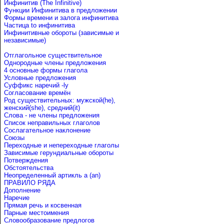
Инфинитив (The Infinitive)
Функции Инфинитива в предложении
Формы времени и залога инфинитива
Частица to инфинитива
Инфинитивные обороты (зависимые и
независимые)
Отглагольное существительное
Однородные члены предложения
4 основные формы глагола
Условные предложения
Cуффикс наречий -ly
Согласование времён
Род существительных: мужской(he),
женский(she), средний(it)
Слова - не члены предложения
Список неправильных глаголов
Сослагательное наклонение
Союзы
Переходные и непереходные глаголы
Зависимые герундиальные обороты
Потверждения
Обстоятельства
Неопределенный артикль a (an)
ПРАВИЛО РЯДА
Дополнение
Наречие
Прямая речь и косвенная
Парные местоимения
Словообразование предлогов