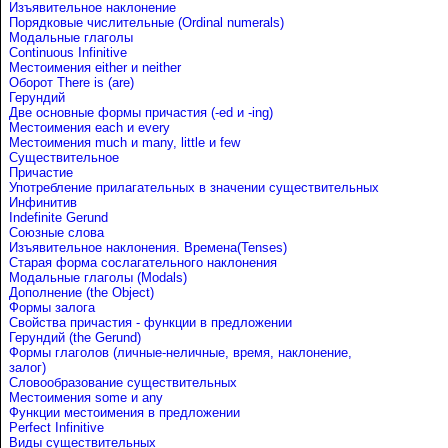
Изъявительное наклонение
Порядковые числительные (Ordinal numerals)
Модальные глаголы
Continuous Infinitive
Местоимения either и neither
Оборот There is (are)
Герундий
Две основные формы причастия (-ed и -ing)
Местоимения each и every
Местоимения much и many, little и few
Существительное
Причастие
Употребление прилагательных в значении существительных
Инфинитив
Indefinite Gerund
Союзные слова
Изъявительное наклонения. Времена(Tenses)
Старая форма сослагательного наклонения
Модальные глаголы (Modals)
Дополнение (the Object)
Формы залога
Свойства причастия - функции в предложении
Герундий (the Gerund)
Формы глаголов (личные-неличные, время, наклонение,
залог)
Словообразование существительных
Местоимения some и any
Функции местоимения в предложении
Perfect Infinitive
Виды существительных