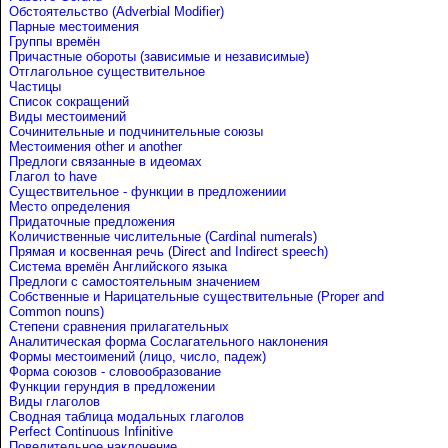
Обстоятельство (Adverbial Modifier)
Парные местоимения
Группы времён
Причастные обороты (зависимые и независимые)
Отглагольное существительное
Частицы
Список сокращений
Виды местоимений
Сочинительные и подчинительные союзы
Местоимения other и another
Предлоги связанные в идеомах
Глагол to have
Существительное - функции в предложениии
Место определения
Придаточные предложения
Количиственные числительные (Cardinal numerals)
Прямая и косвенная речь (Direct and Indirect speech)
Система времён Английского языка
Предлоги с самостоятельным значением
Собственные и Нарицательные cуществительные (Proper and
Common nouns)
Степени сравнения прилагательных
Аналитическая форма Сослагательного наклонения
Формы местоимений (лицо, число, падеж)
Форма союзов - словообразование
Функции герундия в предложении
Виды глаголов
Сводная таблица модальных глаголов
Perfect Continuous Infinitive
Повелительное наклонение