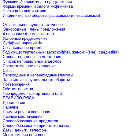
Функции Инфинитива в предложении
Формы времени и залога инфинитива
Частица to инфинитива
Инфинитивные обороты (зависимые и независимые)
Отглагольное существительное
Однородные члены предложения
4 основные формы глагола
Условные предложения
Cуффикс наречий -ly
Согласование времён
Род существительных: мужской(he), женский(she), средний(it)
Слова - не члены предложения
Список неправильных глаголов
Сослагательное наклонение
Союзы
Переходные и непереходные глаголы
Зависимые герундиальные обороты
Потверждения
Обстоятельства
Неопределенный артикль a (an)
ПРАВИЛО РЯДА
Дополнение
Наречие
Прямая речь и косвенная
Парные местоимения
Словообразование предлогов
Словообразование прилагательных
Даты, деньги, телефон
Местоимения no и none