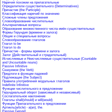
Наречия похожии на прилагательные
Определители существительного (Determinatives)
Причастие (the Participle)
Классификация наречий по значению
Сложные члены предложения
Словообразование числительных
Альтернативные вопросы
Образование множественного числа имён существительных
Формы Герундия (времени и залога)
Общие и специальные вопросы
Словообразование глаголов
Глагол to be
Глагол to do
Причастие - формы времени и залога
Залог (Действительный и страдательный)
Исчисляемые и Неисчисляемые существительные (Countable
and Uncountable nouns)
Passive Infinitive
Сказуемое (the Verb)
Предлоги в функции падежей
Подлежащее (the Subject)
Правила употребления модальных глаголов
Indefinite Infinitive
Функции числительного в предложении
Герундиальный оборот (зависимый и независимый)
Сослагательное наклонение
Глаголы shall(should) и will(would)
Функции Прилагательного в предложении
Артикль(article) - a(an), the.
Passive Gerund