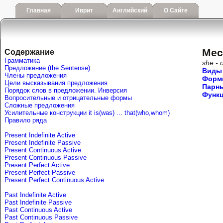
Главная
Иврит
Английский
О Сайте
Мес
Содержание
Грамматика
she - 
Предложение (the Sentense)
Виды
Члены предложения
Формы
Цели высказывания предложения
Парн
Порядок слов в предложении. Инверсия
Функц
Вопросительные и отрицательные формы
Сложные предложения
Усилительные конструкции it is(was) ... that(who,whom)
Правило ряда
Present Indefinite Active
Present Indefinite Passive
Present Continuous Active
Present Continuous Passive
Present Perfect Active
Present Perfect Passive
Present Perfect Continuous Active
Past Indefinite Active
Past Indefinite Passive
Past Continuous Active
Past Continuous Passive