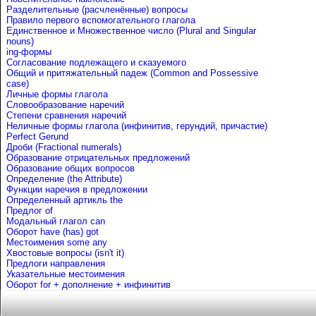
Разделительные (расчленённые) вопросы
Правило первого вспомогательного глагола
Единственное и Множественное число (Plural and Singular
nouns)
ing-формы
Согласование подлежащего и сказуемого
Общий и притяжательный падеж (Common and Possessive
case)
Личные формы глагола
Словообразование наречий
Степени сравнения наречий
Неличные формы глагола (инфинитив, герундий, причастие)
Perfect Gerund
Дроби (Fractional numerals)
Образование отрицательных предложений
Образование общих вопросов
Определение (the Attribute)
Функции наречия в предложении
Определенный артикль the
Предлог of
Mодальный глагол can
Оборот have (has) got
Местоимения some any
Хвостовые вопросы (isn't it)
Предлоги направления
Указательные местоимения
Оборот for + дополнение + инфинитив