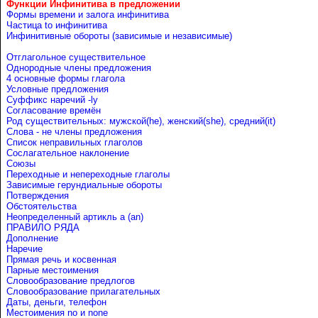
Функции Инфинитива в предложении
Формы времени и залога инфинитива
Частица to инфинитива
Инфинитивные обороты (зависимые и независимые)
Отглагольное существительное
Однородные члены предложения
4 основные формы глагола
Условные предложения
Cуффикс наречий -ly
Согласование времён
Род существительных: мужской(he), женский(she), средний(it)
Слова - не члены предложения
Список неправильных глаголов
Сослагательное наклонение
Союзы
Переходные и непереходные глаголы
Зависимые герундиальные обороты
Потверждения
Обстоятельства
Неопределенный артикль a (an)
ПРАВИЛО РЯДА
Дополнение
Наречие
Прямая речь и косвенная
Парные местоимения
Словообразование предлогов
Словообразование прилагательных
Даты, деньги, телефон
Местоимения no и none