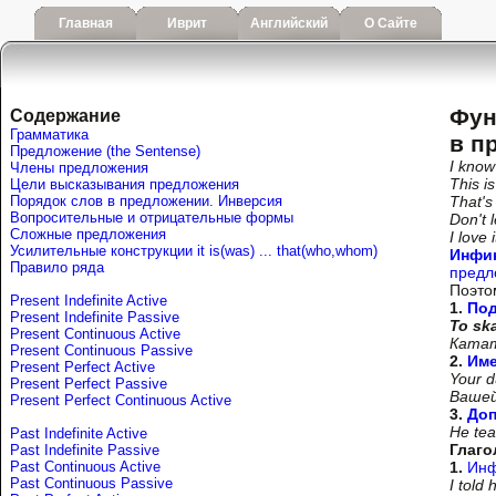
Главная
Иврит
Английский
О Сайте
Фун
Содержание
Грамматика
в п
Предложение (the Sentense)
I know
Члены предложения
This i
Цели высказывания предложения
Порядок слов в предложении. Инверсия
That's
Вопросительные и отрицательные формы
Don't 
Сложные предложения
I love
Усилительные конструкции it is(was) ... that(who,whom)
Инфи
Правило ряда
предл
Поэто
Present Indefinite Active
1.
По
Present Indefinite Passive
To sk
Present Continuous Active
Катат
Present Continuous Passive
2.
Име
Present Perfect Active
Your 
Present Perfect Passive
Вашей
Present Perfect Continuous Active
3.
Доп
He te
Past Indefinite Active
Глаго
Past Indefinite Passive
Past Continuous Active
1.
Инф
Past Continuous Passive
I told