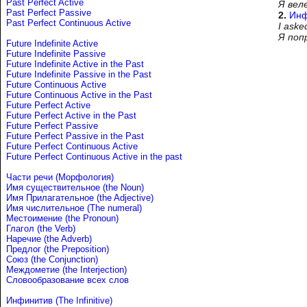
Past Perfect Active
Я вел
Past Perfect Passive
2.
Инф
Past Perfect Continuous Active
I aske
Я поп
Future Indefinite Active
Future Indefinite Passive
Future Indefinite Active in the Past
Future Indefinite Passive in the Past
Future Continuous Active
Future Continuous Active in the Past
Future Perfect Active
Future Perfect Active in the Past
Future Perfect Passive
Future Perfect Passive in the Past
Future Perfect Continuous Active
Future Perfect Continuous Active in the past
Части речи (Морфология)
Имя существительное (the Noun)
Имя Прилагательное (the Adjective)
Имя числительное (The numeral)
Местоимение (the Pronoun)
Глагол (the Verb)
Наречие (the Adverb)
Предлог (the Preposition)
Союз (the Conjunction)
Междометие (the Interjection)
Словообразование всех слов
Инфинитив (The Infinitive)