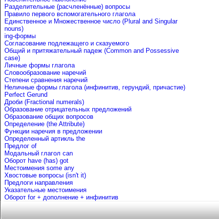
Разделительные (расчленённые) вопросы
Правило первого вспомогательного глагола
Единственное и Множественное число (Plural and Singular
nouns)
ing-формы
Согласование подлежащего и сказуемого
Общий и притяжательный падеж (Common and Possessive
case)
Личные формы глагола
Словообразование наречий
Степени сравнения наречий
Неличные формы глагола (инфинитив, герундий, причастие)
Perfect Gerund
Дроби (Fractional numerals)
Образование отрицательных предложений
Образование общих вопросов
Определение (the Attribute)
Функции наречия в предложении
Определенный артикль the
Предлог of
Mодальный глагол can
Оборот have (has) got
Местоимения some any
Хвостовые вопросы (isn't it)
Предлоги направления
Указательные местоимения
Оборот for + дополнение + инфинитив