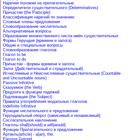
Наречия похожии на прилагательные
Определители существительного (Determinatives)
Причастие (the Participle)
Классификация наречий по значению
Сложные члены предложения
Словообразование числительных
Альтернативные вопросы
Образование множественного числа имён существительных
Формы Герундия (времени и залога)
Общие и специальные вопросы
Словообразование глаголов
Глагол to be
Глагол to do
Причастие - формы времени и залога
Залог (Действительный и страдательный)
Исчисляемые и Неисчисляемые существительные (Countable
and Uncountable nouns)
Passive Infinitive
Сказуемое (the Verb)
Предлоги в функции падежей
Подлежащее (the Subject)
Правила употребления модальных глаголов
Indefinite Infinitive
Функции числительного в предложении
Герундиальный оборот (зависимый и независимый)
Сослагательное наклонение
Глаголы shall(should) и will(would)
Функции Прилагательного в предложении
Артикль(article) - a(an), the.
Passive Gerund