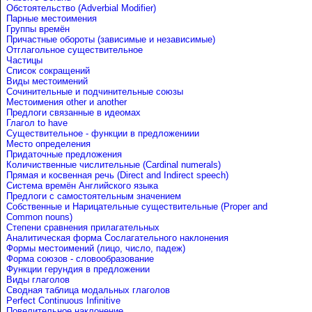
Обстоятельство (Adverbial Modifier)
Парные местоимения
Группы времён
Причастные обороты (зависимые и независимые)
Отглагольное существительное
Частицы
Список сокращений
Виды местоимений
Сочинительные и подчинительные союзы
Местоимения other и another
Предлоги связанные в идеомах
Глагол to have
Существительное - функции в предложениии
Место определения
Придаточные предложения
Количиственные числительные (Cardinal numerals)
Прямая и косвенная речь (Direct and Indirect speech)
Система времён Английского языка
Предлоги с самостоятельным значением
Собственные и Нарицательные cуществительные (Proper and
Common nouns)
Степени сравнения прилагательных
Аналитическая форма Сослагательного наклонения
Формы местоимений (лицо, число, падеж)
Форма союзов - словообразование
Функции герундия в предложении
Виды глаголов
Сводная таблица модальных глаголов
Perfect Continuous Infinitive
Повелительное наклонение