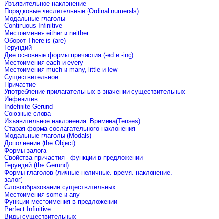
Изъявительное наклонение
Порядковые числительные (Ordinal numerals)
Модальные глаголы
Continuous Infinitive
Местоимения either и neither
Оборот There is (are)
Герундий
Две основные формы причастия (-ed и -ing)
Местоимения each и every
Местоимения much и many, little и few
Существительное
Причастие
Употребление прилагательных в значении существительных
Инфинитив
Indefinite Gerund
Союзные слова
Изъявительное наклонения. Времена(Tenses)
Старая форма сослагательного наклонения
Модальные глаголы (Modals)
Дополнение (the Object)
Формы залога
Свойства причастия - функции в предложении
Герундий (the Gerund)
Формы глаголов (личные-неличные, время, наклонение,
залог)
Словообразование существительных
Местоимения some и any
Функции местоимения в предложении
Perfect Infinitive
Виды существительных