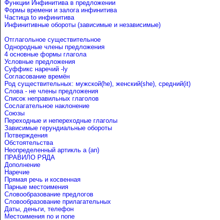
Функции Инфинитива в предложении
Формы времени и залога инфинитива
Частица to инфинитива
Инфинитивные обороты (зависимые и независимые)
Отглагольное существительное
Однородные члены предложения
4 основные формы глагола
Условные предложения
Cуффикс наречий -ly
Согласование времён
Род существительных: мужской(he), женский(she), средний(it)
Слова - не члены предложения
Список неправильных глаголов
Сослагательное наклонение
Союзы
Переходные и непереходные глаголы
Зависимые герундиальные обороты
Потверждения
Обстоятельства
Неопределенный артикль a (an)
ПРАВИЛО РЯДА
Дополнение
Наречие
Прямая речь и косвенная
Парные местоимения
Словообразование предлогов
Словообразование прилагательных
Даты, деньги, телефон
Местоимения no и none