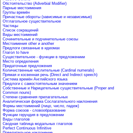
Обстоятельство (Adverbial Modifier)
Парные местоимения
Группы времён
Причастные обороты (зависимые и независимые)
Отглагольное существительное
Частицы
Список сокращений
Виды местоимений
Сочинительные и подчинительные союзы
Местоимения other и another
Предлоги связанные в идеомах
Глагол to have
Существительное - функции в предложениии
Место определения
Придаточные предложения
Количиственные числительные (Cardinal numerals)
Прямая и косвенная речь (Direct and Indirect speech)
Система времён Английского языка
Предлоги с самостоятельным значением
Собственные и Нарицательные cуществительные (Proper and
Common nouns)
Степени сравнения прилагательных
Аналитическая форма Сослагательного наклонения
Формы местоимений (лицо, число, падеж)
Форма союзов - словообразование
Функции герундия в предложении
Виды глаголов
Сводная таблица модальных глаголов
Perfect Continuous Infinitive
Повелительное наклонение