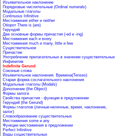
Изъявительное наклонение
Порядковые числительные (Ordinal numerals)
Модальные глаголы
Continuous Infinitive
Местоимения either и neither
Оборот There is (are)
Герундий
Две основные формы причастия (-ed и -ing)
Местоимения each и every
Местоимения much и many, little и few
Существительное
Причастие
Употребление прилагательных в значении существительных
Инфинитив
Indefinite Gerund
Союзные слова
Изъявительное наклонения. Времена(Tenses)
Старая форма сослагательного наклонения
Модальные глаголы (Modals)
Дополнение (the Object)
Формы залога
Свойства причастия - функции в предложении
Герундий (the Gerund)
Формы глаголов (личные-неличные, время, наклонение,
залог)
Словообразование существительных
Местоимения some и any
Функции местоимения в предложении
Perfect Infinitive
Виды существительных