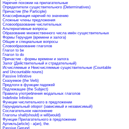
Наречия похожии на прилагательные
Определители существительного (Determinatives)
Причастие (the Participle)
Классификация наречий по значению
Сложные члены предложения
Словообразование числительных
Альтернативные вопросы
Образование множественного числа имён существительных
Формы Герундия (времени и залога)
Общие и специальные вопросы
Словообразование глаголов
Глагол to be
Глагол to do
Причастие - формы времени и залога
Залог (Действительный и страдательный)
Исчисляемые и Неисчисляемые существительные (Countable
and Uncountable nouns)
Passive Infinitive
Сказуемое (the Verb)
Предлоги в функции падежей
Подлежащее (the Subject)
Правила употребления модальных глаголов
Indefinite Infinitive
Функции числительного в предложении
Герундиальный оборот (зависимый и независимый)
Сослагательное наклонение
Глаголы shall(should) и will(would)
Функции Прилагательного в предложении
Артикль(article) - a(an), the.
Passive Gerund