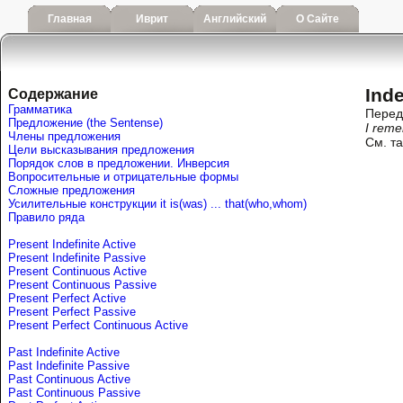
Главная
Иврит
Английский
О Сайте
Inde
Содержание
Грамматика
Перед
Предложение (the Sentense)
I rem
Члены предложения
См. т
Цели высказывания предложения
Порядок слов в предложении. Инверсия
Вопросительные и отрицательные формы
Сложные предложения
Усилительные конструкции it is(was) ... that(who,whom)
Правило ряда
Present Indefinite Active
Present Indefinite Passive
Present Continuous Active
Present Continuous Passive
Present Perfect Active
Present Perfect Passive
Present Perfect Continuous Active
Past Indefinite Active
Past Indefinite Passive
Past Continuous Active
Past Continuous Passive