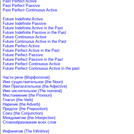
Past Perfect Active
Past Perfect Passive
Past Perfect Continuous Active
Future Indefinite Active
Future Indefinite Passive
Future Indefinite Active in the Past
Future Indefinite Passive in the Past
Future Continuous Active
Future Continuous Active in the Past
Future Perfect Active
Future Perfect Active in the Past
Future Perfect Passive
Future Perfect Passive in the Past
Future Perfect Continuous Active
Future Perfect Continuous Active in the past
Части речи (Морфология)
Имя существительное (the Noun)
Имя Прилагательное (the Adjective)
Имя числительное (The numeral)
Местоимение (the Pronoun)
Глагол (the Verb)
Наречие (the Adverb)
Предлог (the Preposition)
Союз (the Conjunction)
Междометие (the Interjection)
Словообразование всех слов
Инфинитив (The Infinitive)