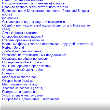
Разделительные (расчленённые) вопросы
Правило первого вспомогательного глагола
Единственное и Множественное число (Plural and Singular
nouns)
ing-формы
Согласование подлежащего и сказуемого
Общий и притяжательный падеж (Common and Possessive
case)
Личные формы глагола
Словообразование наречий
Степени сравнения наречий
Неличные формы глагола (инфинитив, герундий, причастие)
Perfect Gerund
Дроби (Fractional numerals)
Образование отрицательных предложений
Образование общих вопросов
Определение (the Attribute)
Функции наречия в предложении
Определенный артикль the
Предлог of
Mодальный глагол can
Оборот have (has) got
Местоимения some any
Хвостовые вопросы (isn't it)
Предлоги направления
Указательные местоимения
Оборот for + дополнение + инфинитив