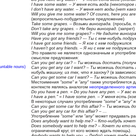
I have some water. – У меня есть вода (некоторое
I don't have any water. – У меня нет воды (нет ка
Will you give me some water? Of coures, here you 
(вопросительно-побудительное предложение)
Take some grapes. – Возьми винограда.
(просьба, п
Don't take any grapes. – Не бери виноград.
(запрет)
Will you give me some grapes? – Не дадите виногр
Have you got any friends? –- Ты с кем-нибудь подр
I have got some friends. – Я кое с кем подружился.
I haven't got any friends. – Я ни с кем не подружился
Это правило не является однозначным и употребл
смыслом предложения:
Can you get any car? – Ты можешь достать (полу
ntable nouns)
Can you get any car I want? – Ты можешь достать
нибудь машину, из тех, что я захочу?
(в зависимост
Can you get some car I want? – Ты можешь достат
Местоимения
"some"
и
"any"
также употребляется д
контексте являясь аналогом
неопределенного арти
Do you have a pen. = Do you have any pen. – У вас 
I have a pen." = I have some pen. – У меня есть (кое
В некоторых случаях употребление
"some"
и
"any"
я
Can you get some car for this affair? – Ты можеш
Can you get any car for this affair? – …
Употребление
"some"
или
"any"
может придавать ра
Does anybody want to help me? – Кто-нибудь хоче
Does somebody want to help me? – Хочет ли кто-н
ограниченный круг, от кого можно ждать помощь).
Anybody wants to help you. – Любой хочет тебе по