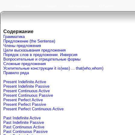
Главная
Иврит
Английский
О Сайте
Содержание
Грамматика
Предложение (the Sentense)
Члены предложения
Цели высказывания предложения
Порядок слов в предложении. Инверсия
Вопросительные и отрицательные формы
Сложные предложения
Усилительные конструкции it is(was) ... that(who,whom)
Правило ряда
Present Indefinite Active
Present Indefinite Passive
Present Continuous Active
Present Continuous Passive
Present Perfect Active
Present Perfect Passive
Present Perfect Continuous Active
Past Indefinite Active
Past Indefinite Passive
Past Continuous Active
Past Continuous Passive