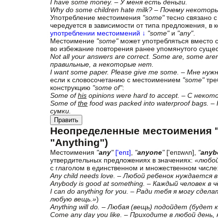
I have some money. – У меня есть деньги.
Why do some children hate milk? – Почему некото
Употребление местоимения
"some"
тесно связано 
чередуется в зависимости от типа предложения, в 
употреблении местоимений ↓
"some"
и
"any"
.
Местоимение
"some"
может употребляться вместо 
во избежание повторения ранее упомянутого сущес
Not all your answers are correct. Some are, some 
правильные, а некоторые нет.
I want some paper. Please give me some. – Мне ну
если к словосочетанию с местоимением
"some"
тре
конструкцию
"some of"
:
Some of
his
opinions were hard to accept. – С нек
Some of
the
food was packed into waterproof bags
сумки.
Править
Неопределенные местоимения "A
"Anything")
Местоимения
"
any
"
['enɪ]
,
"
anyone
"
['enɪwʌn],
"
anyb
утвердительных предложениях в значениях:
«любой
с глаголом в единственном и множественном числе
Any child needs love. – Любой ребенок нуждается в
Anybody is good at something. – Каждый человек в 
I can do anything for you. – Ради тебя я могу сдел
любую вещь.»
)
Anything will do. – Любая (вещь) подойдет (будет к
Come any day you like. – Приходите в любой день,