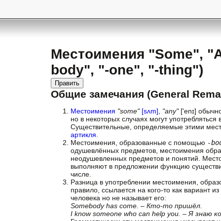
Местоимения "Some", "A
body", "-one", "-thing")
Править
Общие замечания (General Rema
Местоимения
"some"
[sʌm]
,
"any"
['enɪ] обычн
но в некоторых случаях могут употребляться 
Существительные, определяемые этими место
артикля
.
Местоимения, образованные с помощью
-bo
одушевлённых предметов, местоимения обр
неодушевленных предметов и понятий. Мес
выполняют в предложении функцию существит
числе.
Разница в употреблении местоимения, обра
правило, ссылается на кого-то как вариант и
человека но не называет его:
Somebody has come. – Кто-то пришёл.
I know someone who can help you. – Я знаю 