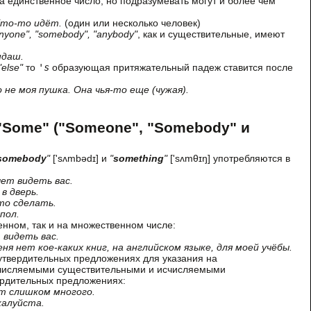
 единственное число, но подразумевать могут и более чем
 Кто-то идёт.
(один или несколько человек)
nyone", "somebody", "anybody"
, как и существительные, имеют
ндаш.
"else"
то
's
образующая притяжательный падеж ставится после
о не моя пушка. Она чья-то еще (чужая).
Some" ("Someone", "Somebody" и
somebody
"
['sʌmbədɪ] и
"
something
"
['sʌmθɪŋ] употребляются в
чет видеть вас.
 в дверь.
что сделать.
 пол.
енном, так и на множественном числе:
 видеть вас.
У меня нет кое-каких книг, на английском языке, для моей учёбы.
утвердительных предложениях для указания на
исчисляемыми существительными и исчисляемыми
ердительных предложениях:
т слишком многого.
жалуйста.