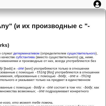
ny" (и их производные с "-
rks)
о служат
детерминативом
(определителем
существительного
),
в качестве
субстантива
(вместо существительного)
см.
ниже.
имениями и производные от них, всегда употребляются без
dy
[bədɪ] и
-one
[wʌn] употребляются только в отношении
азованные с помощью
-thing
[θɪŋ] употребляются в отношении
тоимения, образованные с помощью
-body
,
-one
и
-thing
ельного и указывают только на предмет в единственном
зованные с помощью
-body
и
-one
состоит в том что:
-body
, как
з множества возможных;
-one
подразумевает конкретного
кое-кого, кто может тебе помочь.