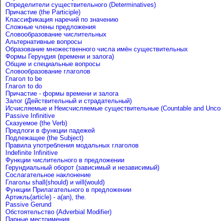
Определители существительного (Determinatives)
Причастие (the Participle)
Классификация наречий по значению
Сложные члены предложения
Словообразование числительных
Альтернативные вопросы
Образование множественного числа имён существительных
Формы Герундия (времени и залога)
Общие и специальные вопросы
Словообразование глаголов
Глагол to be
Глагол to do
Причастие - формы времени и залога
Залог (Действительный и страдательный)
Исчисляемые и Неисчисляемые существительные (Countable and Uncou
Passive Infinitive
Сказуемое (the Verb)
Предлоги в функции падежей
Подлежащее (the Subject)
Правила употребления модальных глаголов
Indefinite Infinitive
Функции числительного в предложении
Герундиальный оборот (зависимый и независимый)
Сослагательное наклонение
Глаголы shall(should) и will(would)
Функции Прилагательного в предложении
Артикль(article) - a(an), the.
Passive Gerund
Обстоятельство (Adverbial Modifier)
Парные местоимения