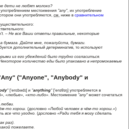
рые дети не лю­бят молоко?
с употреблением местоимения
"any"
, их употребление
котором они употребляются,
см.
ниже в
сравнительном
существительного:
твительного:
aren't. – Не все Ваши ответы правильные, некоторые
жна бумага. Дайте мне, пожалуйста, бумаги.
буется дополнительный детерминатив, то используют
оторыми из его убеждений было трудно согласиться.
. – Некоторое количество еды было упаковано в непромокаемые
ny" ("Anyone", "Anybody" и
ody
"
['enɪbədɪ] и
"
anything
"
['enɪθɪŋ] употребляется в
», «любые», «кто-либо»
. Местоимение
"any"
может сочетаться
:
 любви.
чём-то хорош.
(дословно
«Любой человек в чём-то хорош.»
)
ать все что угодно.
(дословно
«Ради тебя я могу сделать
ак раз).
 какой пожелаете.