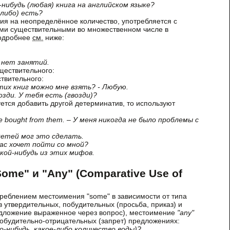
я-нибудь (любая) книга на английском языке?
-либо) есть?
ия на неопределённое количество, употребляется с
и существительными во множественном числе в
подробнее
см.
ниже:
с нет занятий.
ществительного:
твительного:
з этих книг можно мне взять? - Любую.
возди. У тебя есть (гвозди)?
ется добавить другой детерминатив, то используют
ve bought from them. – У меня никогда не было проблемы с
х детей мог это сделать.
 вас хочет пойти со мной?
акой-нибудь из этих мифов.
me" и "Any" (Comparative Use of
треблением местоимения "some" в зависимости от типа
 утвердительных, побудительных (просьба, приказ) и
дложение выраженное через вопрос), местоимение
"any"
побудительно-отрицательных (запрет) предложениях:
ко-нибудь, какое-либо количество воды)?