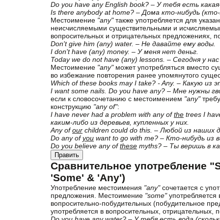
Do you have any English book? – У тебя есть кака
Is there anybody at home? – Дома кто-нибудь (кто
Местоимение
"any"
также употребляется для указан
неисчисляемыми существительными и исчисляемым
вопросительных и отрицательных предложениях, 
Don't give him (any) water. – Не давайте ему воды.
I don't have (any) money. – У меня нет деньг.
Today we do not have (any) lessons. – Сегодня у на
Местоимение
"any"
может употребляться вместо су
во избежание повторения ранее упомя­нутого сущес
Which of these books may I take? - Any. – Какую и
I want some nails. Do you have any? – Мне нужны г
если к словосочетанию с местоимением
"any"
требу
конструкцию
"any of"
:
I have never had a problem with any of
the
trees I ha
каким-либо из деревьев, купленных у них.
Any of
our
children could do this. – Любой из наши
Do any of
you
want to go with me? – Кто-нибудь из
Do you believe any of
these
myths? – Ты веришь в к
Править
Сравнительное употребление "So
'Some' & 'Any')
Употребление местоимения
"any"
сочетается с упо
предложения. Местоимение
"some"
употребляется в
вопросительно-побудительных (побудительное пре
употребляется в вопросительных, отрицательных, 
Do you have any water? – У тебя есть вода (сколь