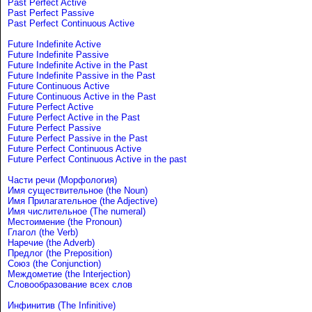
Past Perfect Active
Past Perfect Passive
Past Perfect Continuous Active
Future Indefinite Active
Future Indefinite Passive
Future Indefinite Active in the Past
Future Indefinite Passive in the Past
Future Continuous Active
Future Continuous Active in the Past
Future Perfect Active
Future Perfect Active in the Past
Future Perfect Passive
Future Perfect Passive in the Past
Future Perfect Continuous Active
Future Perfect Continuous Active in the past
Части речи (Морфология)
Имя существительное (the Noun)
Имя Прилагательное (the Adjective)
Имя числительное (The numeral)
Местоимение (the Pronoun)
Глагол (the Verb)
Наречие (the Adverb)
Предлог (the Preposition)
Союз (the Conjunction)
Междометие (the Interjection)
Словообразование всех слов
Инфинитив (The Infinitive)