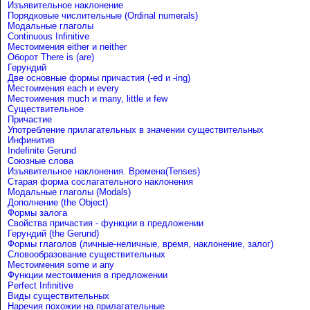
Изъявительное наклонение
Порядковые числительные (Ordinal numerals)
Модальные глаголы
Continuous Infinitive
Местоимения either и neither
Оборот There is (are)
Герундий
Две основные формы причастия (-ed и -ing)
Местоимения each и every
Местоимения much и many, little и few
Существительное
Причастие
Употребление прилагательных в значении существительных
Инфинитив
Indefinite Gerund
Союзные слова
Изъявительное наклонения. Времена(Tenses)
Старая форма сослагательного наклонения
Модальные глаголы (Modals)
Дополнение (the Object)
Формы залога
Свойства причастия - функции в предложении
Герундий (the Gerund)
Формы глаголов (личные-неличные, время, наклонение, залог)
Словообразование существительных
Местоимения some и any
Функции местоимения в предложении
Perfect Infinitive
Виды существительных
Наречия похожии на прилагательные