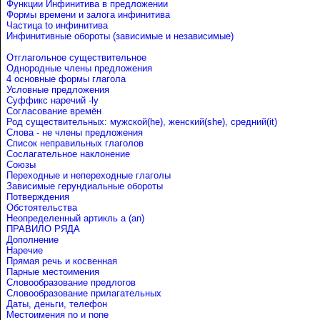
Функции Инфинитива в предложении
Формы времени и залога инфинитива
Частица to инфинитива
Инфинитивные обороты (зависимые и независимые)
Отглагольное существительное
Однородные члены предложения
4 основные формы глагола
Условные предложения
Cуффикс наречий -ly
Согласование времён
Род существительных: мужской(he), женский(she), средний(it)
Слова - не члены предложения
Список неправильных глаголов
Сослагательное наклонение
Союзы
Переходные и непереходные глаголы
Зависимые герундиальные обороты
Потверждения
Обстоятельства
Неопределенный артикль a (an)
ПРАВИЛО РЯДА
Дополнение
Наречие
Прямая речь и косвенная
Парные местоимения
Словообразование предлогов
Словообразование прилагательных
Даты, деньги, телефон
Местоимения no и none