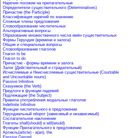
Наречия похожии на прилагательные
Определители существительного (Determinatives)
Причастие (the Participle)
Классификация наречий по значению
Сложные члены предложения
Словообразование числительных
Альтернативные вопросы
Образование множественного числа имён существительных
Формы Герундия (времени и залога)
Общие и специальные вопросы
Словообразование глаголов
Глагол to be
Глагол to do
Причастие - формы времени и залога
Залог (Действительный и страдательный)
Исчисляемые и Неисчисляемые существительные (Countable
and Uncountable nouns)
Passive Infinitive
Сказуемое (the Verb)
Предлоги в функции падежей
Подлежащее (the Subject)
Правила употребления модальных глаголов
Indefinite Infinitive
Функции числительного в предложении
Герундиальный оборот (зависимый и независимый)
Сослагательное наклонение
Глаголы shall(should) и will(would)
Функции Прилагательного в предложении
Артикль(article) - a(an), the.
Passive Gerund