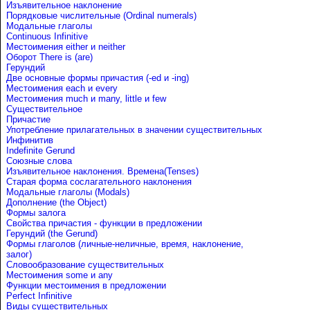
Изъявительное наклонение
Порядковые числительные (Ordinal numerals)
Модальные глаголы
Continuous Infinitive
Местоимения either и neither
Оборот There is (are)
Герундий
Две основные формы причастия (-ed и -ing)
Местоимения each и every
Местоимения much и many, little и few
Существительное
Причастие
Употребление прилагательных в значении существительных
Инфинитив
Indefinite Gerund
Союзные слова
Изъявительное наклонения. Времена(Tenses)
Старая форма сослагательного наклонения
Модальные глаголы (Modals)
Дополнение (the Object)
Формы залога
Свойства причастия - функции в предложении
Герундий (the Gerund)
Формы глаголов (личные-неличные, время, наклонение,
залог)
Словообразование существительных
Местоимения some и any
Функции местоимения в предложении
Perfect Infinitive
Виды существительных