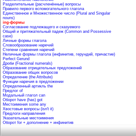
Разделительные (расчленённые) вопросы
Правило первого вспомогательного глагола
Единственное и Множественное число (Plural and Singular
nouns)
ing-формы
Согласование подлежащего и сказуемого
Общий и притяжательный падеж (Common and Possessive
case)
Личные формы глагола
Словообразование наречий
Степени сравнения наречий
Неличные формы глагола (инфинитив, герундий, причастие)
Perfect Gerund
Дроби (Fractional numerals)
Образование отрицательных предложений
Образование общих вопросов
Определение (the Attribute)
Функции наречия в предложении
Определенный артикль the
Предлог of
Mодальный глагол can
Оборот have (has) got
Местоимения some any
Хвостовые вопросы (isn't it)
Предлоги направления
Указательные местоимения
Оборот for + дополнение + инфинитив