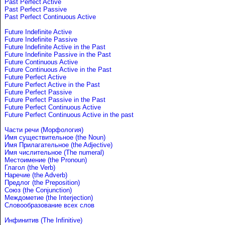
Past Perfect Active
Past Perfect Passive
Past Perfect Continuous Active
Future Indefinite Active
Future Indefinite Passive
Future Indefinite Active in the Past
Future Indefinite Passive in the Past
Future Continuous Active
Future Continuous Active in the Past
Future Perfect Active
Future Perfect Active in the Past
Future Perfect Passive
Future Perfect Passive in the Past
Future Perfect Continuous Active
Future Perfect Continuous Active in the past
Части речи (Морфология)
Имя существительное (the Noun)
Имя Прилагательное (the Adjective)
Имя числительное (The numeral)
Местоимение (the Pronoun)
Глагол (the Verb)
Наречие (the Adverb)
Предлог (the Preposition)
Союз (the Conjunction)
Междометие (the Interjection)
Словообразование всех слов
Инфинитив (The Infinitive)