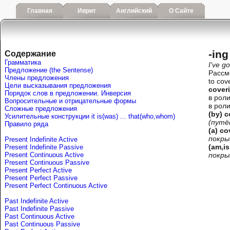
Главная
Иврит
Английский
О Сайте
-in
Содержание
Грамматика
I've go
Предложение (the Sentense)
Рассм
Члены предложения
to cov
Цели высказывания предложения
cover
Порядок слов в предложении. Инверсия
в рол
Вопросительные и отрицательные формы
в рол
Сложные предложения
(by) 
Усилительные конструкции it is(was) ... that(who,whom)
(путё
Правило ряда
(a) c
покры
Present Indefinite Active
(am,is
Present Indefinite Passive
Present Continuous Active
покры
Present Continuous Passive
Present Perfect Active
Present Perfect Passive
Present Perfect Continuous Active
Past Indefinite Active
Past Indefinite Passive
Past Continuous Active
Past Continuous Passive