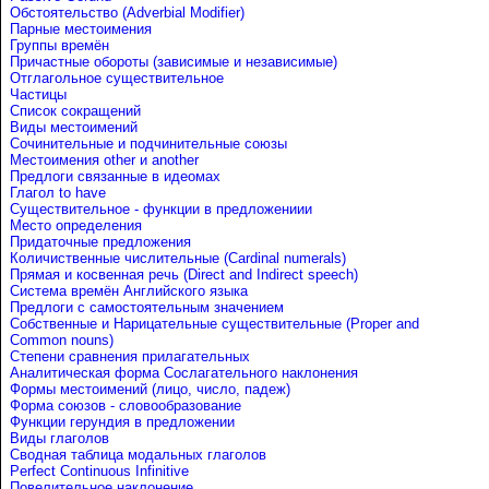
Обстоятельство (Adverbial Modifier)
Парные местоимения
Группы времён
Причастные обороты (зависимые и независимые)
Отглагольное существительное
Частицы
Список сокращений
Виды местоимений
Сочинительные и подчинительные союзы
Местоимения other и another
Предлоги связанные в идеомах
Глагол to have
Существительное - функции в предложениии
Место определения
Придаточные предложения
Количиственные числительные (Cardinal numerals)
Прямая и косвенная речь (Direct and Indirect speech)
Система времён Английского языка
Предлоги с самостоятельным значением
Собственные и Нарицательные cуществительные (Proper and
Common nouns)
Степени сравнения прилагательных
Аналитическая форма Сослагательного наклонения
Формы местоимений (лицо, число, падеж)
Форма союзов - словообразование
Функции герундия в предложении
Виды глаголов
Сводная таблица модальных глаголов
Perfect Continuous Infinitive
Повелительное наклонение