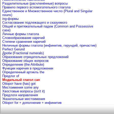
Разделительные (расчленённые) вопросы
Правило первого вспомогательного глагола
Единственное и Множественное число (Plural and Singular
nouns)
ing-формы
Согласование подлежащего и сказуемого
Общий и притяжательный падеж (Common and Possessive
case)
Личные формы глагола
Словообразование наречий
Степени сравнения наречий
Неличные формы глагола (инфинитив, герундий, причастие)
Perfect Gerund
Дроби (Fractional numerals)
Образование отрицательных предложений
Образование общих вопросов
Определение (the Attribute)
Функции наречия в предложении
Определенный артикль the
Предлог of
Mодальный глагол can
Оборот have (has) got
Местоимения some any
Хвостовые вопросы (isn't it)
Предлоги направления
Указательные местоимения
Оборот for + дополнение + инфинитив