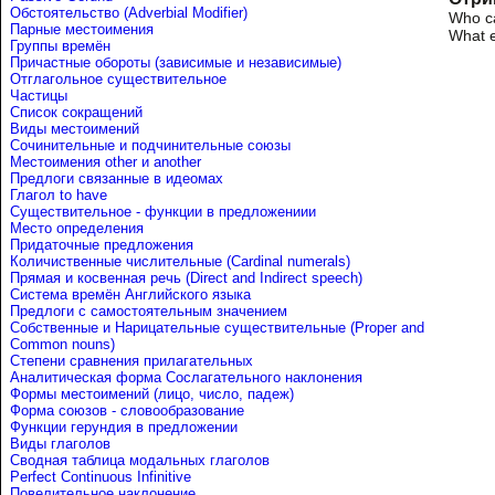
Обстоятельство (Adverbial Modifier)
Who ca
Парные местоимения
What e
Группы времён
Причастные обороты (зависимые и независимые)
Отглагольное существительное
Частицы
Список сокращений
Виды местоимений
Сочинительные и подчинительные союзы
Местоимения other и another
Предлоги связанные в идеомах
Глагол to have
Существительное - функции в предложениии
Место определения
Придаточные предложения
Количиственные числительные (Cardinal numerals)
Прямая и косвенная речь (Direct and Indirect speech)
Система времён Английского языка
Предлоги с самостоятельным значением
Собственные и Нарицательные cуществительные (Proper and
Common nouns)
Степени сравнения прилагательных
Аналитическая форма Сослагательного наклонения
Формы местоимений (лицо, число, падеж)
Форма союзов - словообразование
Функции герундия в предложении
Виды глаголов
Сводная таблица модальных глаголов
Perfect Continuous Infinitive
Повелительное наклонение