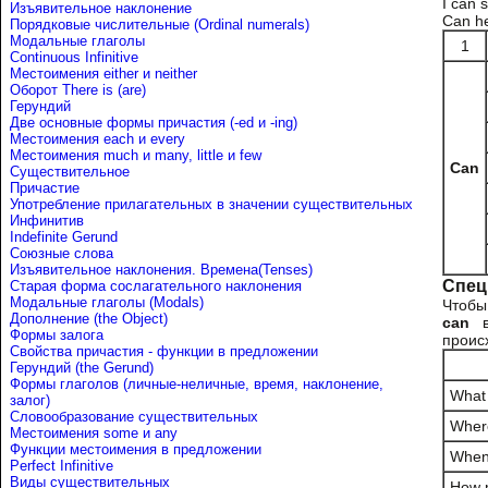
I can 
Изъявительное наклонение
Can he
Порядковые числительные (Ordinal numerals)
Модальные глаголы
1
Continuous Infinitive
Местоимения either и neither
Оборот There is (are)
Герундий
Две основные формы причастия (-ed и -ing)
Местоимения each и every
Местоимения much и many, little и few
Can
Существительное
Причастие
Употребление прилагательных в значении существительных
Инфинитив
Indefinite Gerund
Союзные слова
Изъявительное наклонения. Времена(Tenses)
Спец
Старая форма сослагательного наклонения
Модальные глаголы (Modals)
Чтобы
Дополнение (the Object)
can
в
Формы залога
проис
Свойства причастия - функции в предложении
Герундий (the Gerund)
Формы глаголов (личные-неличные, время, наклонение,
What
залог)
Словообразование существительных
Wher
Местоимения some и any
Функции местоимения в предложении
Whe
Perfect Infinitive
Виды существительных
How 