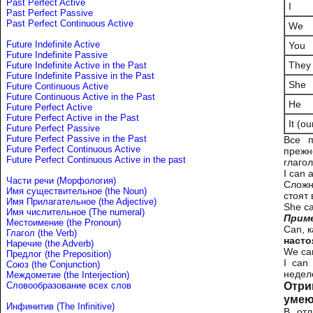
Past Perfect Active
I
Past Perfect Passive
Past Perfect Continuous Active
We
Future Indefinite Active
You
Future Indefinite Passive
They
Future Indefinite Active in the Past
Future Indefinite Passive in the Past
She
Future Continuous Active
Future Continuous Active in the Past
He
Future Perfect Active
Future Perfect Active in the Past
It (o
Future Perfect Passive
Future Perfect Passive in the Past
Все п
Future Perfect Continuous Active
прежн
Future Perfect Continuous Active in the past
глаго
I can 
Части речи (Морфология)
Сложн
Имя существительное (the Noun)
стоят
Имя Прилагательное (the Adjective)
She ca
Имя числительное (The numeral)
Прим
Местоимение (the Pronoun)
Can, к
Глагол (the Verb)
наст
Наречие (the Adverb)
We can
Предлог (the Preposition)
I can
Союз (the Conjunction)
недел
Междометие (the Interjection)
Отриц
Словообразование всех слов
умею,
Инфинитив (The Infinitive)
В отл