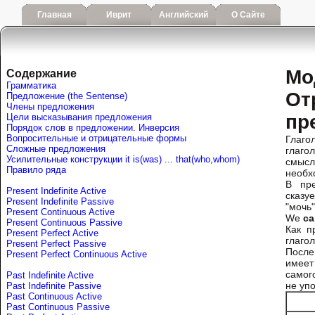
Главная
Иврит
Английский
О Сайте
Mо
Содержание
Грамматика
От
Предложение (the Sentense)
Члены предложения
пр
Цели высказывания предложения
Порядок слов в предложении. Инверсия
Вопросительные и отрицательные формы
Глаго
Сложные предложения
глаго
Усилительные конструкции it is(was) ... that(who,whom)
смысл
Правило ряда
необх
В пре
Present Indefinite Active
сказу
Present Indefinite Passive
"мочь"
Present Continuous Active
We
ca
Present Continuous Passive
Как п
Present Perfect Active
глаго
Present Perfect Passive
Посл
Present Perfect Continuous Active
имеет
само
Past Indefinite Active
не уп
Past Indefinite Passive
Past Continuous Active
Past Continuous Passive