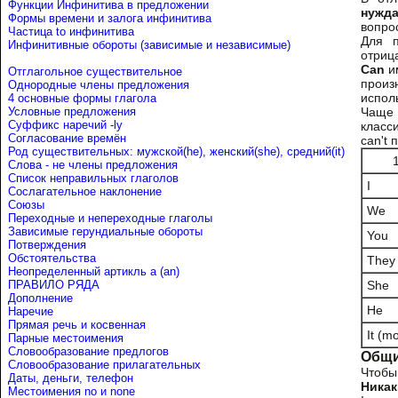
Функции Инфинитива в предложении
нужда
Формы времени и залога инфинитива
вопро
Частица to инфинитива
Для п
Инфинитивные обороты (зависимые и независимые)
отриц
Can
и
Отглагольное существительное
произ
Однородные члены предложения
испол
4 основные формы глагола
Условные предложения
Чаще 
Cуффикс наречий -ly
класс
Согласование времён
can't
Род существительных: мужской(he), женский(she), средний(it)
Слова - не члены предложения
Список неправильных глаголов
I
Сослагательное наклонение
Союзы
We
Переходные и непереходные глаголы
Зависимые герундиальные обороты
You
Потверждения
Обстоятельства
They
Неопределенный артикль a (an)
ПРАВИЛО РЯДА
She
Дополнение
He
Наречие
Прямая речь и косвенная
It (m
Парные местоимения
Словообразование предлогов
Общи
Словообразование прилагательных
Чтобы
Даты, деньги, телефон
Никак
Местоимения no и none