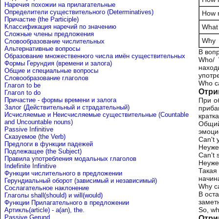
Наречия похожии на прилагательные
Определители существительного (Determinatives)
How 
Причастие (the Participle)
Классификация наречий по значению
What 
Сложные члены предложения
Why
Словообразование числительных
Альтернативные вопросы
В воп
Образование множественного числа имён существительных
Who/ 
Формы Герундия (времени и залога)
наход
Общие и специальные вопросы
употр
Словообразование глаголов
Who ca
Глагол to be
Отри
Глагол to do
Причастие - формы времени и залога
При о
Залог (Действительный и страдательный)
приба
Исчисляемые и Неисчисляемые существительные (Countable
кратк
and Uncountable nouns)
Общий
Passive Infinitive
эмоци
Сказуемое (the Verb)
Can't 
Предлоги в функции падежей
Неуже
Подлежащее (the Subject)
Can't s
Правила употребления модальных глаголов
Неужел
Indefinite Infinitive
Такая
Функции числительного в предложении
начи
Герундиальный оборот (зависимый и независимый)
Why ca
Сослагательное наклонение
В ост
Глаголы shall(should) и will(would)
замет
Функции Прилагательного в предложении
So, wh
Артикль(article) - a(an), the.
Passive Gerund
Отри