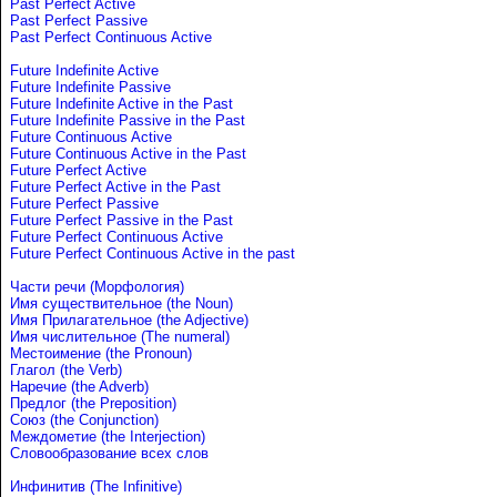
Past Perfect Active
Past Perfect Passive
Past Perfect Continuous Active
Future Indefinite Active
Future Indefinite Passive
Future Indefinite Active in the Past
Future Indefinite Passive in the Past
Future Continuous Active
Future Continuous Active in the Past
Future Perfect Active
Future Perfect Active in the Past
Future Perfect Passive
Future Perfect Passive in the Past
Future Perfect Continuous Active
Future Perfect Continuous Active in the past
Части речи (Морфология)
Имя существительное (the Noun)
Имя Прилагательное (the Adjective)
Имя числительное (The numeral)
Местоимение (the Pronoun)
Глагол (the Verb)
Наречие (the Adverb)
Предлог (the Preposition)
Союз (the Conjunction)
Междометие (the Interjection)
Словообразование всех слов
Инфинитив (The Infinitive)