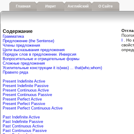
Главная
Иврит
Английский
О Сайте
Отгла
Содержание
Поэто
Грамматика
I
. Но 
Предложение (the Sentense)
свойс
Члены предложения
опред
Цели высказывания предложения
Порядок слов в предложении. Инверсия
Вопросительные и отрицательные формы
Сложные предложения
Усилительные конструкции it is(was) ... that(who,whom)
Правило ряда
Present Indefinite Active
Present Indefinite Passive
Present Continuous Active
Present Continuous Passive
Present Perfect Active
Present Perfect Passive
Present Perfect Continuous Active
Past Indefinite Active
Past Indefinite Passive
Past Continuous Active
Past Continuous Passive