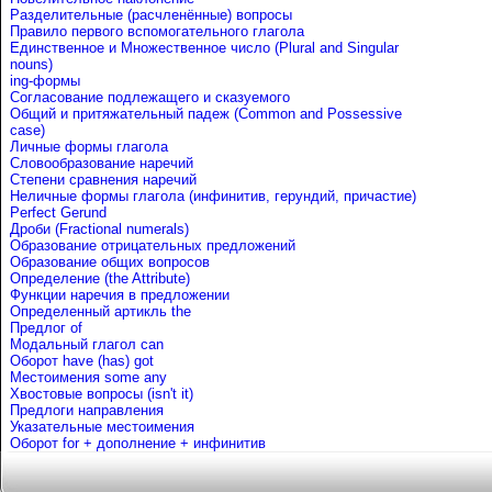
Разделительные (расчленённые) вопросы
Правило первого вспомогательного глагола
Единственное и Множественное число (Plural and Singular
nouns)
ing-формы
Согласование подлежащего и сказуемого
Общий и притяжательный падеж (Common and Possessive
case)
Личные формы глагола
Словообразование наречий
Степени сравнения наречий
Неличные формы глагола (инфинитив, герундий, причастие)
Perfect Gerund
Дроби (Fractional numerals)
Образование отрицательных предложений
Образование общих вопросов
Определение (the Attribute)
Функции наречия в предложении
Определенный артикль the
Предлог of
Mодальный глагол can
Оборот have (has) got
Местоимения some any
Хвостовые вопросы (isn't it)
Предлоги направления
Указательные местоимения
Оборот for + дополнение + инфинитив