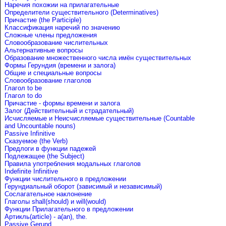
Наречия похожии на прилагательные
Определители существительного (Determinatives)
Причастие (the Participle)
Классификация наречий по значению
Сложные члены предложения
Словообразование числительных
Альтернативные вопросы
Образование множественного числа имён существительных
Формы Герундия (времени и залога)
Общие и специальные вопросы
Словообразование глаголов
Глагол to be
Глагол to do
Причастие - формы времени и залога
Залог (Действительный и страдательный)
Исчисляемые и Неисчисляемые существительные (Countable
and Uncountable nouns)
Passive Infinitive
Сказуемое (the Verb)
Предлоги в функции падежей
Подлежащее (the Subject)
Правила употребления модальных глаголов
Indefinite Infinitive
Функции числительного в предложении
Герундиальный оборот (зависимый и независимый)
Сослагательное наклонение
Глаголы shall(should) и will(would)
Функции Прилагательного в предложении
Артикль(article) - a(an), the.
Passive Gerund