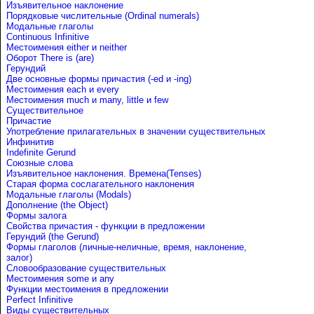
Изъявительное наклонение
Порядковые числительные (Ordinal numerals)
Модальные глаголы
Continuous Infinitive
Местоимения either и neither
Оборот There is (are)
Герундий
Две основные формы причастия (-ed и -ing)
Местоимения each и every
Местоимения much и many, little и few
Существительное
Причастие
Употребление прилагательных в значении существительных
Инфинитив
Indefinite Gerund
Союзные слова
Изъявительное наклонения. Времена(Tenses)
Старая форма сослагательного наклонения
Модальные глаголы (Modals)
Дополнение (the Object)
Формы залога
Свойства причастия - функции в предложении
Герундий (the Gerund)
Формы глаголов (личные-неличные, время, наклонение,
залог)
Словообразование существительных
Местоимения some и any
Функции местоимения в предложении
Perfect Infinitive
Виды существительных