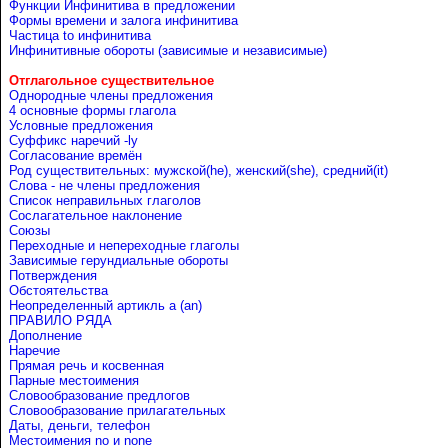
Функции Инфинитива в предложении
Формы времени и залога инфинитива
Частица to инфинитива
Инфинитивные обороты (зависимые и независимые)
Отглагольное существительное
Однородные члены предложения
4 основные формы глагола
Условные предложения
Cуффикс наречий -ly
Согласование времён
Род существительных: мужской(he), женский(she), средний(it)
Слова - не члены предложения
Список неправильных глаголов
Сослагательное наклонение
Союзы
Переходные и непереходные глаголы
Зависимые герундиальные обороты
Потверждения
Обстоятельства
Неопределенный артикль a (an)
ПРАВИЛО РЯДА
Дополнение
Наречие
Прямая речь и косвенная
Парные местоимения
Словообразование предлогов
Словообразование прилагательных
Даты, деньги, телефон
Местоимения no и none