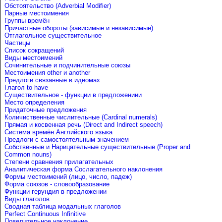
Обстоятельство (Adverbial Modifier)
Парные местоимения
Группы времён
Причастные обороты (зависимые и независимые)
Отглагольное существительное
Частицы
Список сокращений
Виды местоимений
Сочинительные и подчинительные союзы
Местоимения other и another
Предлоги связанные в идеомах
Глагол to have
Существительное - функции в предложениии
Место определения
Придаточные предложения
Количиственные числительные (Cardinal numerals)
Прямая и косвенная речь (Direct and Indirect speech)
Система времён Английского языка
Предлоги с самостоятельным значением
Собственные и Нарицательные cуществительные (Proper and
Common nouns)
Степени сравнения прилагательных
Аналитическая форма Сослагательного наклонения
Формы местоимений (лицо, число, падеж)
Форма союзов - словообразование
Функции герундия в предложении
Виды глаголов
Сводная таблица модальных глаголов
Perfect Continuous Infinitive
Повелительное наклонение