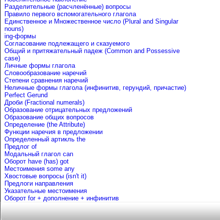
Разделительные (расчленённые) вопросы
Правило первого вспомогательного глагола
Единственное и Множественное число (Plural and Singular
nouns)
ing-формы
Согласование подлежащего и сказуемого
Общий и притяжательный падеж (Common and Possessive
case)
Личные формы глагола
Словообразование наречий
Степени сравнения наречий
Неличные формы глагола (инфинитив, герундий, причастие)
Perfect Gerund
Дроби (Fractional numerals)
Образование отрицательных предложений
Образование общих вопросов
Определение (the Attribute)
Функции наречия в предложении
Определенный артикль the
Предлог of
Mодальный глагол can
Оборот have (has) got
Местоимения some any
Хвостовые вопросы (isn't it)
Предлоги направления
Указательные местоимения
Оборот for + дополнение + инфинитив