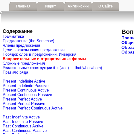
Главная
Иврит
Английский
О Сайте
Воп
Содержание
Грамматика
Прави
Предложение (the Sentense)
Общие
Члены предложения
Обра
Цели высказывания предложения
Обра
Порядок слов в предложении. Инверсия
Вопросительные и отрицательные формы
Сложные предложения
Усилительные конструкции it is(was) ... that(who,whom)
Правило ряда
Present Indefinite Active
Present Indefinite Passive
Present Continuous Active
Present Continuous Passive
Present Perfect Active
Present Perfect Passive
Present Perfect Continuous Active
Past Indefinite Active
Past Indefinite Passive
Past Continuous Active
Past Continuous Passive