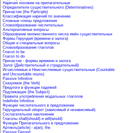
Наречия похожии на прилагательные
Определители существительного (Determinatives)
Причастие (the Participle)
Классификация наречий по значению
Сложные члены предложения
Словообразование числительных
Альтернативные вопросы
Образование множественного числа имён существительных
Формы Герундия (времени и залога)
Общие и специальные вопросы
Словообразование глаголов
Глагол to be
Глагол to do
Причастие - формы времени и залога
Залог (Действительный и страдательный)
Исчисляемые и Неисчисляемые существительные (Countable
and Uncountable nouns)
Passive Infinitive
Сказуемое (the Verb)
Предлоги в функции падежей
Подлежащее (the Subject)
Правила употребления модальных глаголов
Indefinite Infinitive
Функции числительного в предложении
Герундиальный оборот (зависимый и независимый)
Сослагательное наклонение
Глаголы shall(should) и will(would)
Функции Прилагательного в предложении
Артикль(article) - a(an), the.
Passive Gerund