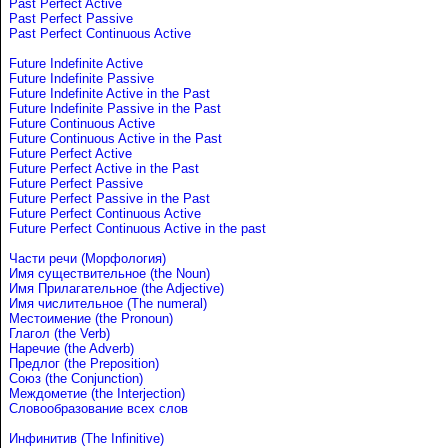
Past Perfect Active
Past Perfect Passive
Past Perfect Continuous Active
Future Indefinite Active
Future Indefinite Passive
Future Indefinite Active in the Past
Future Indefinite Passive in the Past
Future Continuous Active
Future Continuous Active in the Past
Future Perfect Active
Future Perfect Active in the Past
Future Perfect Passive
Future Perfect Passive in the Past
Future Perfect Continuous Active
Future Perfect Continuous Active in the past
Части речи (Морфология)
Имя существительное (the Noun)
Имя Прилагательное (the Adjective)
Имя числительное (The numeral)
Местоимение (the Pronoun)
Глагол (the Verb)
Наречие (the Adverb)
Предлог (the Preposition)
Союз (the Conjunction)
Междометие (the Interjection)
Словообразование всех слов
Инфинитив (The Infinitive)