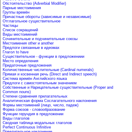
Обстоятельство (Adverbial Modifier)
Парные местоимения
Группы времён
Причастные обороты (зависимые и независимые)
Отглагольное существительное
Частицы
Список сокращений
Виды местоимений
Сочинительные и подчинительные союзы
Местоимения other и another
Предлоги связанные в идеомах
Глагол to have
Существительное - функции в предложениии
Место определения
Придаточные предложения
Количиственные числительные (Cardinal numerals)
Прямая и косвенная речь (Direct and Indirect speech)
Система времён Английского языка
Предлоги с самостоятельным значением
Собственные и Нарицательные cуществительные (Proper and
Common nouns)
Степени сравнения прилагательных
Аналитическая форма Сослагательного наклонения
Формы местоимений (лицо, число, падеж)
Форма союзов - словообразование
Функции герундия в предложении
Виды глаголов
Сводная таблица модальных глаголов
Perfect Continuous Infinitive
Повелительное наклонение