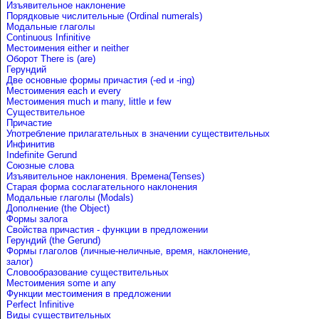
Изъявительное наклонение
Порядковые числительные (Ordinal numerals)
Модальные глаголы
Continuous Infinitive
Местоимения either и neither
Оборот There is (are)
Герундий
Две основные формы причастия (-ed и -ing)
Местоимения each и every
Местоимения much и many, little и few
Существительное
Причастие
Употребление прилагательных в значении существительных
Инфинитив
Indefinite Gerund
Союзные слова
Изъявительное наклонения. Времена(Tenses)
Старая форма сослагательного наклонения
Модальные глаголы (Modals)
Дополнение (the Object)
Формы залога
Свойства причастия - функции в предложении
Герундий (the Gerund)
Формы глаголов (личные-неличные, время, наклонение,
залог)
Словообразование существительных
Местоимения some и any
Функции местоимения в предложении
Perfect Infinitive
Виды существительных