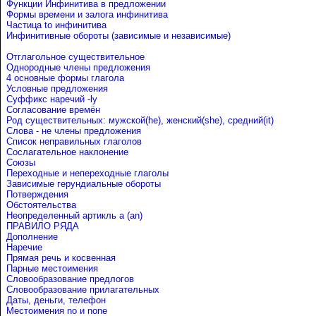
Функции Инфинитива в предложении
Формы времени и залога инфинитива
Частица to инфинитива
Инфинитивные обороты (зависимые и независимые)
Отглагольное существительное
Однородные члены предложения
4 основные формы глагола
Условные предложения
Cуффикс наречий -ly
Согласование времён
Род существительных: мужской(he), женский(she), средний(it)
Слова - не члены предложения
Список неправильных глаголов
Сослагательное наклонение
Союзы
Переходные и непереходные глаголы
Зависимые герундиальные обороты
Потверждения
Обстоятельства
Неопределенный артикль a (an)
ПРАВИЛО РЯДА
Дополнение
Наречие
Прямая речь и косвенная
Парные местоимения
Словообразование предлогов
Словообразование прилагательных
Даты, деньги, телефон
Местоимения no и none