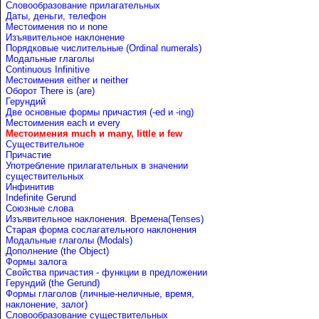
Словообразование прилагательных
Даты, деньги, телефон
Местоимения no и none
Изъявительное наклонение
Порядковые числительные (Ordinal numerals)
Модальные глаголы
Continuous Infinitive
Местоимения either и neither
Оборот There is (are)
Герундий
Две основные формы причастия (-ed и -ing)
Местоимения each и every
Местоимения much и many, little и few
Существительное
Причастие
Употребление прилагательных в значении
существительных
Инфинитив
Indefinite Gerund
Союзные слова
Изъявительное наклонения. Времена(Tenses)
Старая форма сослагательного наклонения
Модальные глаголы (Modals)
Дополнение (the Object)
Формы залога
Свойства причастия - функции в предложении
Герундий (the Gerund)
Формы глаголов (личные-неличные, время,
наклонение, залог)
Словообразование существительных