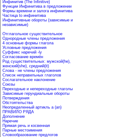
Инфинитив (The Infinitive)
Функции Инфинитива в предложении
Формы времени и залога инфинитива
Частица to инфинитива
Инфинитивные обороты (зависимые и
независимые)
Отглагольное существительное
Однородные члены предложения
4 основные формы глагола
Условные предложения
Cуффикс наречий -ly
Согласование времён
Род существительных: мужской(he),
женский(she), средний(it)
Слова - не члены предложения
Список неправильных глаголов
Сослагательное наклонение
Союзы
Переходные и непереходные глаголы
Зависимые герундиальные обороты
Потверждения
Обстоятельства
Неопределенный артикль a (an)
ПРАВИЛО РЯДА
Дополнение
Наречие
Прямая речь и косвенная
Парные местоимения
Словообразование предлогов