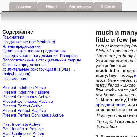
Главная
Иврит
Английский
О Сайте
much и many
Содержание
Грамматика
little и few (
Предложение (the Sentense)
Lots of interesting in
Члены предложения
Richard, how much br
Цели высказывания предложения
Порядок слов в предложении. Инверсия
There are probably a l
Вопросительные и отрицательные формы
Эти
местоимения
о
Сложные предложения
употребляются:
Усилительные конструкции it is(was) ...
much, little
- перед
that(who,whom)
many, few
- перед
и
Правило ряда
much time - много 
many fiends - много
Present Indefinite Active
little work - мало р
Present Indefinite Passive
few books - мало кн
Present Continuous Active
1. Much, many, littl
Present Continuous Passive
предложениях
, или
Present Perfect Active
определяются одним и
Present Perfect Passive
Present Perfect Continuous Active
Have you
much
work
You spent
too much
Past Indefinite Active
translation.
Past Indefinite Passive
Past Continuous Active