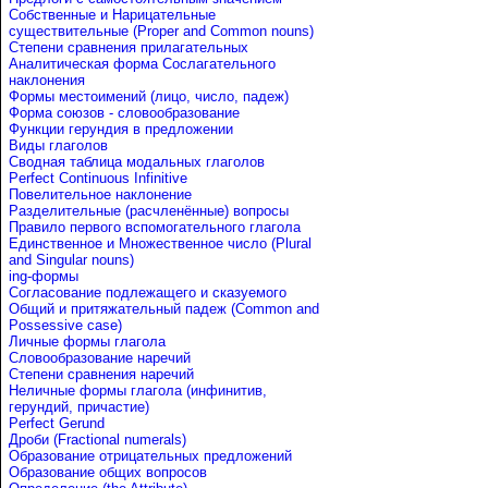
Собственные и Нарицательные
cуществительные (Proper and Common nouns)
Степени сравнения прилагательных
Аналитическая форма Сослагательного
наклонения
Формы местоимений (лицо, число, падеж)
Форма союзов - словообразование
Функции герундия в предложении
Виды глаголов
Сводная таблица модальных глаголов
Perfect Continuous Infinitive
Повелительное наклонение
Разделительные (расчленённые) вопросы
Правило первого вспомогательного глагола
Единственное и Множественное число (Plural
and Singular nouns)
ing-формы
Согласование подлежащего и сказуемого
Общий и притяжательный падеж (Common and
Possessive case)
Личные формы глагола
Словообразование наречий
Степени сравнения наречий
Неличные формы глагола (инфинитив,
герундий, причастие)
Perfect Gerund
Дроби (Fractional numerals)
Образование отрицательных предложений
Образование общих вопросов