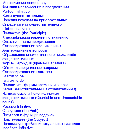
Местоимения some и any
Функции местоимения в предложении
Perfect Infinitive
Виды существительных
Наречия похожии на прилагательные
Определители существительного
(Determinatives)
Причастие (the Participle)
Классификация наречий по значению
Сложные члены предложения
Словообразование числительных
Альтернативные вопросы
Образование множественного числа имён
существительных
Формы Герундия (времени и залога)
Общие и специальные вопросы
Словообразование глаголов
Глагол to be
Глагол to do
Причастие - формы времени и залога
Залог (Действительный и страдательный)
Исчисляемые и Неисчисляемые
существительные (Countable and Uncountable
nouns)
Passive Infinitive
Сказуемое (the Verb)
Предлоги в функции падежей
Подлежащее (the Subject)
Правила употребления модальных глаголов
Indefinite Infinitive