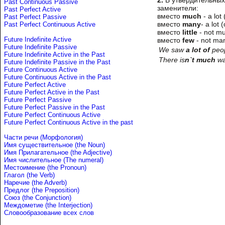
2.
В утвердительны
Past Continuous Passive
заменители:
Past Perfect Active
вместо
much
- a lot 
Past Perfect Passive
вместо
many
- a lot 
Past Perfect Continuous Active
вместо
little
- not m
Future Indefinite Active
вместо
few
- not ma
Future Indefinite Passive
We saw
a lot of
peop
Future Indefinite Active in the Past
There is
n`t much
wa
Future Indefinite Passive in the Past
Future Continuous Active
Future Continuous Active in the Past
Future Perfect Active
Future Perfect Active in the Past
Future Perfect Passive
Future Perfect Passive in the Past
Future Perfect Continuous Active
Future Perfect Continuous Active in the past
Части речи (Морфология)
Имя существительное (the Noun)
Имя Прилагательное (the Adjective)
Имя числительное (The numeral)
Местоимение (the Pronoun)
Глагол (the Verb)
Наречие (the Adverb)
Предлог (the Preposition)
Союз (the Conjunction)
Междометие (the Interjection)
Словообразование всех слов