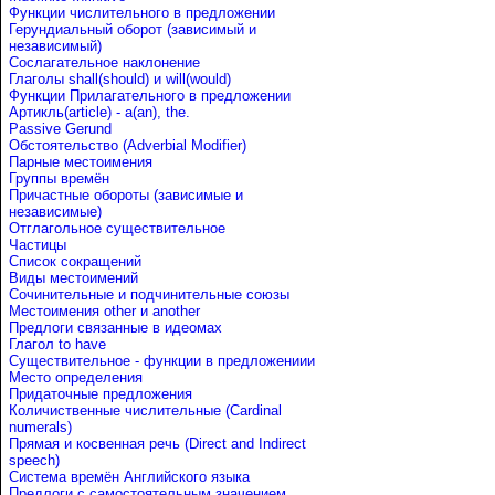
Функции числительного в предложении
Герундиальный оборот (зависимый и
независимый)
Сослагательное наклонение
Глаголы shall(should) и will(would)
Функции Прилагательного в предложении
Артикль(article) - a(an), the.
Passive Gerund
Обстоятельство (Adverbial Modifier)
Парные местоимения
Группы времён
Причастные обороты (зависимые и
независимые)
Отглагольное существительное
Частицы
Список сокращений
Виды местоимений
Сочинительные и подчинительные союзы
Местоимения other и another
Предлоги связанные в идеомах
Глагол to have
Существительное - функции в предложениии
Место определения
Придаточные предложения
Количиственные числительные (Cardinal
numerals)
Прямая и косвенная речь (Direct and Indirect
speech)
Система времён Английского языка
Предлоги с самостоятельным значением