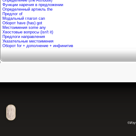
Определение (the Attribute)
Функции наречия в предложении
Определенный артикль the
Предлог of
Mодальный глагол can
Оборот have (has) got
Местоимения some any
Хвостовые вопросы (isn't it)
Предлоги направления
Указательные местоимения
Оборот for + дополнение + инфинитив
©Изу