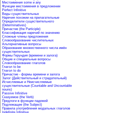
Местоимения some и any
Функции местоимения в предложении
Perfect Infinitive
Виды существительных
Наречия похожии на прилагательные
Определители существительного
(Determinatives)
Причастие (the Participle)
Классификация наречий по значению
Сложные члены предложения
Словообразование числительных
Альтернативные вопросы
Образование множественного числа имён
существительных
Формы Герундия (времени и залога)
Общие и специальные вопросы
Словообразование глаголов
Глагол to be
Глагол to do
Причастие - формы времени и залога
Залог (Действительный и страдательный)
Исчисляемые и Неисчисляемые
существительные (Countable and Uncountable
nouns)
Passive Infinitive
Сказуемое (the Verb)
Предлоги в функции падежей
Подлежащее (the Subject)
Правила употребления модальных глаголов
Indefinite Infinitive