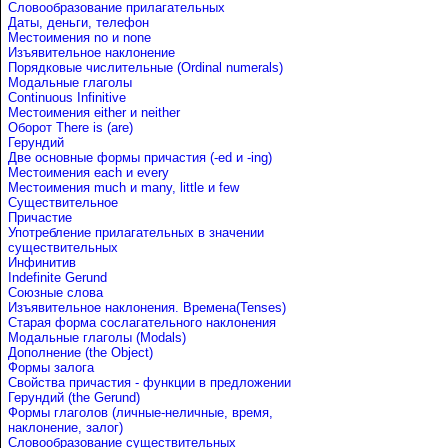
Словообразование прилагательных
Даты, деньги, телефон
Местоимения no и none
Изъявительное наклонение
Порядковые числительные (Ordinal numerals)
Модальные глаголы
Continuous Infinitive
Местоимения either и neither
Оборот There is (are)
Герундий
Две основные формы причастия (-ed и -ing)
Местоимения each и every
Местоимения much и many, little и few
Существительное
Причастие
Употребление прилагательных в значении
существительных
Инфинитив
Indefinite Gerund
Союзные слова
Изъявительное наклонения. Времена(Tenses)
Старая форма сослагательного наклонения
Модальные глаголы (Modals)
Дополнение (the Object)
Формы залога
Свойства причастия - функции в предложении
Герундий (the Gerund)
Формы глаголов (личные-неличные, время,
наклонение, залог)
Словообразование существительных