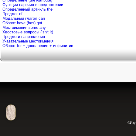
Определение (the Attribute)
Функции наречия в предложении
Определенный артикль the
Предлог of
Mодальный глагол can
Оборот have (has) got
Местоимения some any
Хвостовые вопросы (isn't it)
Предлоги направления
Указательные местоимения
Оборот for + дополнение + инфинитив
©Изу