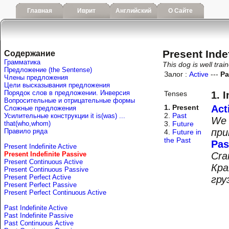
Главная
Иврит
Английский
О Сайте
Present Inde
Содержание
Грамматика
This dog is well trai
Предложение (the Sentense)
Залог :
Active
---
Pa
Члены предложения
Цели высказывания предложения
Порядок слов в предложении. Инверсия
Tenses
1. I
Вопросительные и отрицательные формы
1. Present
Act
Сложные предложения
2.
Past
Усилительные конструкции it is(was) ...
W
that(who,whom)
3.
Future
при
Правило ряда
4.
Future in
the Past
Pas
Present Indefinite Active
Present Indefinite Passive
Cra
Present Continuous Active
Кра
Present Continuous Passive
Present Perfect Active
гру
Present Perfect Passive
Present Perfect Continuous Active
Past Indefinite Active
Past Indefinite Passive
Past Continuous Active