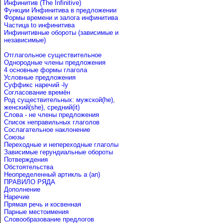
Инфинитив (The Infinitive)
Функции Инфинитива в предложении
Формы времени и залога инфинитива
Частица to инфинитива
Инфинитивные обороты (зависимые и
независимые)
Отглагольное существительное
Однородные члены предложения
4 основные формы глагола
Условные предложения
Cуффикс наречий -ly
Согласование времён
Род существительных: мужской(he),
женский(she), средний(it)
Слова - не члены предложения
Список неправильных глаголов
Сослагательное наклонение
Союзы
Переходные и непереходные глаголы
Зависимые герундиальные обороты
Потверждения
Обстоятельства
Неопределенный артикль a (an)
ПРАВИЛО РЯДА
Дополнение
Наречие
Прямая речь и косвенная
Парные местоимения
Словообразование предлогов