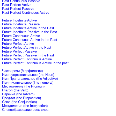
Past Continuous Passive
Past Perfect Active
Past Perfect Passive
Past Perfect Continuous Active
Future Indefinite Active
Future Indefinite Passive
Future Indefinite Active in the Past
Future Indefinite Passive in the Past
Future Continuous Active
Future Continuous Active in the Past
Future Perfect Active
Future Perfect Active in the Past
Future Perfect Passive
Future Perfect Passive in the Past
Future Perfect Continuous Active
Future Perfect Continuous Active in the past
Части речи (Морфология)
Имя существительное (the Noun)
Имя Прилагательное (the Adjective)
Имя числительное (The numeral)
Местоимение (the Pronoun)
Глагол (the Verb)
Наречие (the Adverb)
Предлог (the Preposition)
Союз (the Conjunction)
Междометие (the Interjection)
Словообразование всех слов