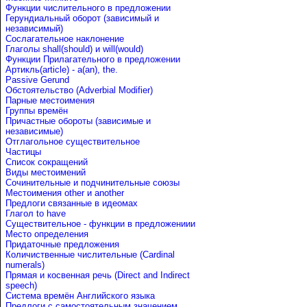
Функции числительного в предложении
Герундиальный оборот (зависимый и
независимый)
Сослагательное наклонение
Глаголы shall(should) и will(would)
Функции Прилагательного в предложении
Артикль(article) - a(an), the.
Passive Gerund
Обстоятельство (Adverbial Modifier)
Парные местоимения
Группы времён
Причастные обороты (зависимые и
независимые)
Отглагольное существительное
Частицы
Список сокращений
Виды местоимений
Сочинительные и подчинительные союзы
Местоимения other и another
Предлоги связанные в идеомах
Глагол to have
Существительное - функции в предложениии
Место определения
Придаточные предложения
Количиственные числительные (Cardinal
numerals)
Прямая и косвенная речь (Direct and Indirect
speech)
Система времён Английского языка
Предлоги с самостоятельным значением