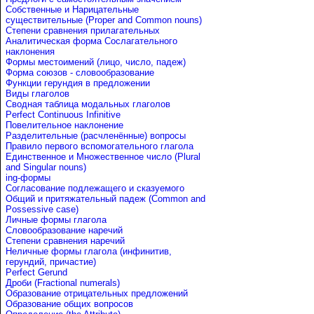
Собственные и Нарицательные
cуществительные (Proper and Common nouns)
Степени сравнения прилагательных
Аналитическая форма Сослагательного
наклонения
Формы местоимений (лицо, число, падеж)
Форма союзов - словообразование
Функции герундия в предложении
Виды глаголов
Сводная таблица модальных глаголов
Perfect Continuous Infinitive
Повелительное наклонение
Разделительные (расчленённые) вопросы
Правило первого вспомогательного глагола
Единственное и Множественное число (Plural
and Singular nouns)
ing-формы
Согласование подлежащего и сказуемого
Общий и притяжательный падеж (Common and
Possessive case)
Личные формы глагола
Словообразование наречий
Степени сравнения наречий
Неличные формы глагола (инфинитив,
герундий, причастие)
Perfect Gerund
Дроби (Fractional numerals)
Образование отрицательных предложений
Образование общих вопросов