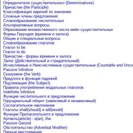
Определители существительного (Determinatives)
Причастие (the Participle)
Классификация наречий по значению
Сложные члены предложения
Словообразование числительных
Альтернативные вопросы
Образование множественного числа имён существительных
Формы Герундия (времени и залога)
Общие и специальные вопросы
Словообразование глаголов
Глагол to be
Глагол to do
Причастие - формы времени и залога
Залог (Действительный и страдательный)
Исчисляемые и Неисчисляемые существительные (Countable and Uncou
Passive Infinitive
Сказуемое (the Verb)
Предлоги в функции падежей
Подлежащее (the Subject)
Правила употребления модальных глаголов
Indefinite Infinitive
Функции числительного в предложении
Герундиальный оборот (зависимый и независимый)
Сослагательное наклонение
Глаголы shall(should) и will(would)
Функции Прилагательного в предложении
Артикль(article) - a(an), the.
Passive Gerund
Обстоятельство (Adverbial Modifier)
Парные местоимения