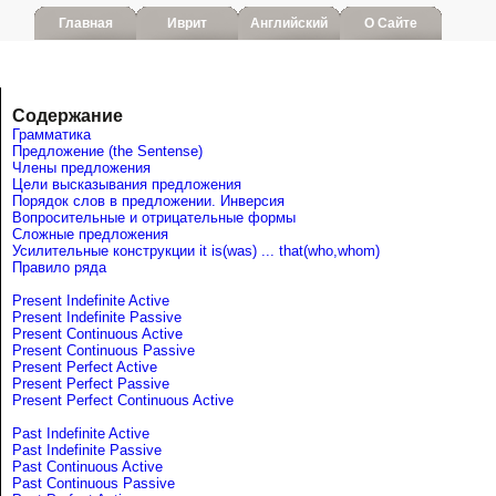
Главная
Иврит
Английский
О Сайте
Содержание
Грамматика
Предложение (the Sentense)
Члены предложения
Цели высказывания предложения
Порядок слов в предложении. Инверсия
Вопросительные и отрицательные формы
Сложные предложения
Усилительные конструкции it is(was) ... that(who,whom)
Правило ряда
Present Indefinite Active
Present Indefinite Passive
Present Continuous Active
Present Continuous Passive
Present Perfect Active
Present Perfect Passive
Present Perfect Continuous Active
Past Indefinite Active
Past Indefinite Passive
Past Continuous Active
Past Continuous Passive