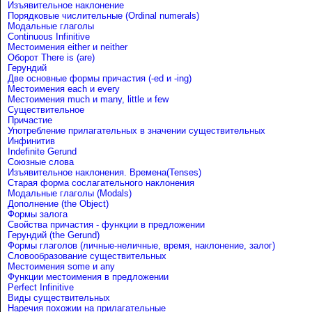
Изъявительное наклонение
Порядковые числительные (Ordinal numerals)
Модальные глаголы
Continuous Infinitive
Местоимения either и neither
Оборот There is (are)
Герундий
Две основные формы причастия (-ed и -ing)
Местоимения each и every
Местоимения much и many, little и few
Существительное
Причастие
Употребление прилагательных в значении существительных
Инфинитив
Indefinite Gerund
Союзные слова
Изъявительное наклонения. Времена(Tenses)
Старая форма сослагательного наклонения
Модальные глаголы (Modals)
Дополнение (the Object)
Формы залога
Свойства причастия - функции в предложении
Герундий (the Gerund)
Формы глаголов (личные-неличные, время, наклонение, залог)
Словообразование существительных
Местоимения some и any
Функции местоимения в предложении
Perfect Infinitive
Виды существительных
Наречия похожии на прилагательные