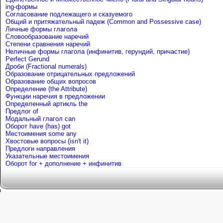
ing-формы
Согласование подлежащего и сказуемого
Общий и притяжательный падеж (Common and Possessive case)
Личные формы глагола
Словообразование наречий
Степени сравнения наречий
Неличные формы глагола (инфинитив, герундий, причастие)
Perfect Gerund
Дроби (Fractional numerals)
Образование отрицательных предложений
Образование общих вопросов
Определение (the Attribute)
Функции наречия в предложении
Определенный артикль the
Предлог of
Mодальный глагол can
Оборот have (has) got
Местоимения some any
Хвостовые вопросы (isn't it)
Предлоги направления
Указательные местоимения
Оборот for + дополнение + инфинитив