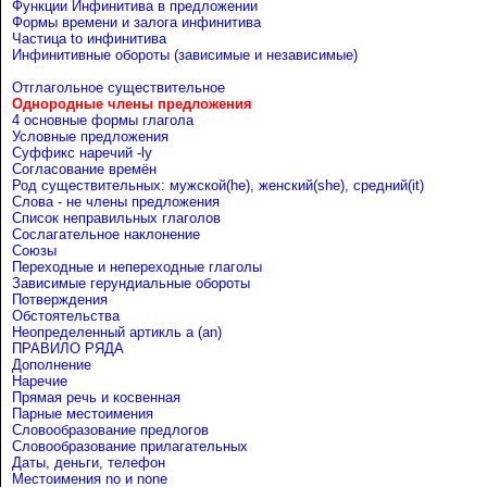
Функции Инфинитива в предложении
Формы времени и залога инфинитива
Частица to инфинитива
Инфинитивные обороты (зависимые и независимые)
Отглагольное существительное
Однородные члены предложения
4 основные формы глагола
Условные предложения
Cуффикс наречий -ly
Согласование времён
Род существительных: мужской(he), женский(she), средний(it)
Слова - не члены предложения
Список неправильных глаголов
Сослагательное наклонение
Союзы
Переходные и непереходные глаголы
Зависимые герундиальные обороты
Потверждения
Обстоятельства
Неопределенный артикль a (an)
ПРАВИЛО РЯДА
Дополнение
Наречие
Прямая речь и косвенная
Парные местоимения
Словообразование предлогов
Словообразование прилагательных
Даты, деньги, телефон
Местоимения no и none