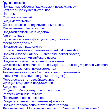
Группы времён
Причастные обороты (зависимые и независимые)
Отглагольное существительное
Частицы
Список сокращений
Виды местоимений
Сочинительные и подчинительные союзы
Местоимения other и another
Предлоги связанные в идеомах
Глагол to have
Существительное - функции в предложениии
Место определения
Придаточные предложения
Количиственные числительные (Cardinal numerals)
Прямая и косвенная речь (Direct and Indirect speech)
Система времён Английского языка
Предлоги с самостоятельным значением
Собственные и Нарицательные cуществительные (Proper and Common 
Степени сравнения прилагательных
Аналитическая форма Сослагательного наклонения
Формы местоимений (лицо, число, падеж)
Форма союзов - словообразование
Функции герундия в предложении
Виды глаголов
Сводная таблица модальных глаголов
Perfect Continuous Infinitive
Повелительное наклонение
Разделительные (расчленённые) вопросы
Правило первого вспомогательного глагола
Единственное и Множественное число (Plural and Singular nouns)