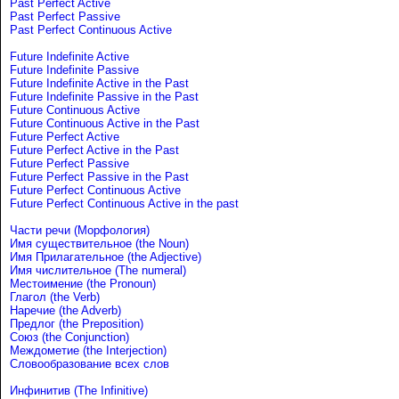
Past Perfect Active
Past Perfect Passive
Past Perfect Continuous Active
Future Indefinite Active
Future Indefinite Passive
Future Indefinite Active in the Past
Future Indefinite Passive in the Past
Future Continuous Active
Future Continuous Active in the Past
Future Perfect Active
Future Perfect Active in the Past
Future Perfect Passive
Future Perfect Passive in the Past
Future Perfect Continuous Active
Future Perfect Continuous Active in the past
Части речи (Морфология)
Имя существительное (the Noun)
Имя Прилагательное (the Adjective)
Имя числительное (The numeral)
Местоимение (the Pronoun)
Глагол (the Verb)
Наречие (the Adverb)
Предлог (the Preposition)
Союз (the Conjunction)
Междометие (the Interjection)
Словообразование всех слов
Инфинитив (The Infinitive)