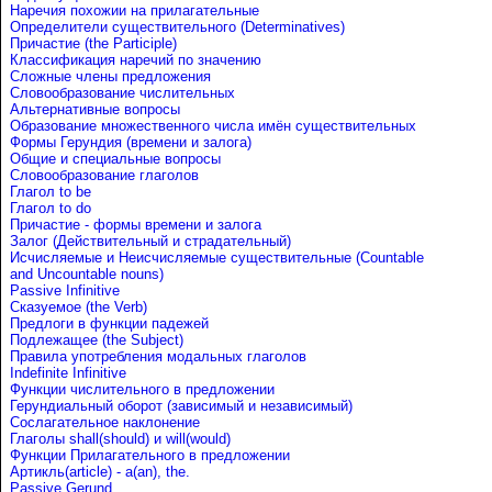
Наречия похожии на прилагательные
Определители существительного (Determinatives)
Причастие (the Participle)
Классификация наречий по значению
Сложные члены предложения
Словообразование числительных
Альтернативные вопросы
Образование множественного числа имён существительных
Формы Герундия (времени и залога)
Общие и специальные вопросы
Словообразование глаголов
Глагол to be
Глагол to do
Причастие - формы времени и залога
Залог (Действительный и страдательный)
Исчисляемые и Неисчисляемые существительные (Countable
and Uncountable nouns)
Passive Infinitive
Сказуемое (the Verb)
Предлоги в функции падежей
Подлежащее (the Subject)
Правила употребления модальных глаголов
Indefinite Infinitive
Функции числительного в предложении
Герундиальный оборот (зависимый и независимый)
Сослагательное наклонение
Глаголы shall(should) и will(would)
Функции Прилагательного в предложении
Артикль(article) - a(an), the.
Passive Gerund