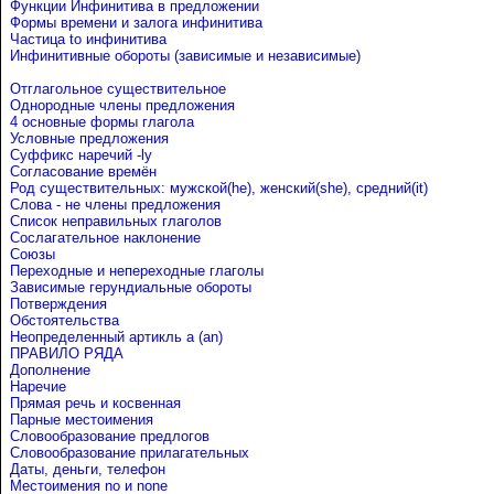
Функции Инфинитива в предложении
Формы времени и залога инфинитива
Частица to инфинитива
Инфинитивные обороты (зависимые и независимые)
Отглагольное существительное
Однородные члены предложения
4 основные формы глагола
Условные предложения
Cуффикс наречий -ly
Согласование времён
Род существительных: мужской(he), женский(she), средний(it)
Слова - не члены предложения
Список неправильных глаголов
Сослагательное наклонение
Союзы
Переходные и непереходные глаголы
Зависимые герундиальные обороты
Потверждения
Обстоятельства
Неопределенный артикль a (an)
ПРАВИЛО РЯДА
Дополнение
Наречие
Прямая речь и косвенная
Парные местоимения
Словообразование предлогов
Словообразование прилагательных
Даты, деньги, телефон
Местоимения no и none