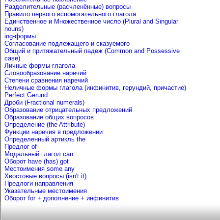
Разделительные (расчленённые) вопросы
Правило первого вспомогательного глагола
Единственное и Множественное число (Plural and Singular
nouns)
ing-формы
Согласование подлежащего и сказуемого
Общий и притяжательный падеж (Common and Possessive
case)
Личные формы глагола
Словообразование наречий
Степени сравнения наречий
Неличные формы глагола (инфинитив, герундий, причастие)
Perfect Gerund
Дроби (Fractional numerals)
Образование отрицательных предложений
Образование общих вопросов
Определение (the Attribute)
Функции наречия в предложении
Определенный артикль the
Предлог of
Mодальный глагол can
Оборот have (has) got
Местоимения some any
Хвостовые вопросы (isn't it)
Предлоги направления
Указательные местоимения
Оборот for + дополнение + инфинитив