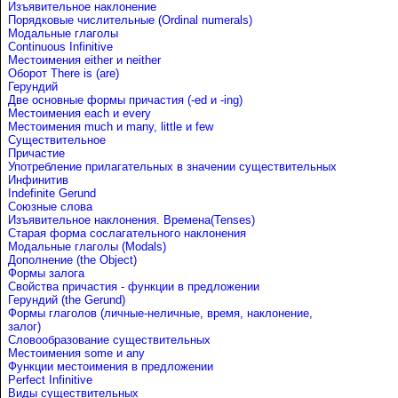
Изъявительное наклонение
Порядковые числительные (Ordinal numerals)
Модальные глаголы
Continuous Infinitive
Местоимения either и neither
Оборот There is (are)
Герундий
Две основные формы причастия (-ed и -ing)
Местоимения each и every
Местоимения much и many, little и few
Существительное
Причастие
Употребление прилагательных в значении существительных
Инфинитив
Indefinite Gerund
Союзные слова
Изъявительное наклонения. Времена(Tenses)
Старая форма сослагательного наклонения
Модальные глаголы (Modals)
Дополнение (the Object)
Формы залога
Свойства причастия - функции в предложении
Герундий (the Gerund)
Формы глаголов (личные-неличные, время, наклонение,
залог)
Словообразование существительных
Местоимения some и any
Функции местоимения в предложении
Perfect Infinitive
Виды существительных