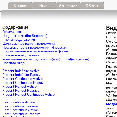
Главная
Иврит
Английский
О Сайте
Вид
Содержание
Грамматика
I want
Предложение (the Sentense)
По св
Члены предложения
Смысл
Цели высказывания предложения
имеют
Порядок слов в предложении. Инверсия
He
sp
Вопросительные и отрицательные формы
Вспом
Сложные предложения
служа
Усилительные конструкции it is(was) ... that(who,whom)
He
is
w
Правило ряда
Глаго
служа
Present Indefinite Active
He
is
a
Present Indefinite Passive
Present Continuous Active
Глаго
Present Continuous Passive
like, 
Present Perfect Active
не им
Present Perfect Passive
служа
Present Perfect Continuous Active
We
b
Мы на
Past Indefinite Active
Мода
Past Indefinite Passive
допо
Past Continuous Active
He
ca
Past Continuous Passive
След