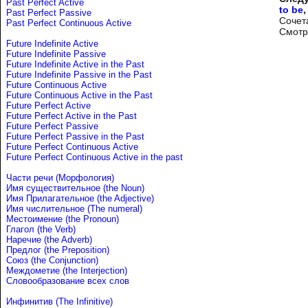
Past Perfect Active
to be
Past Perfect Passive
Сочета
Past Perfect Continuous Active
Смотр
Future Indefinite Active
Future Indefinite Passive
Future Indefinite Active in the Past
Future Indefinite Passive in the Past
Future Continuous Active
Future Continuous Active in the Past
Future Perfect Active
Future Perfect Active in the Past
Future Perfect Passive
Future Perfect Passive in the Past
Future Perfect Continuous Active
Future Perfect Continuous Active in the past
Части речи (Морфология)
Имя существительное (the Noun)
Имя Прилагательное (the Adjective)
Имя числительное (The numeral)
Местоимение (the Pronoun)
Глагол (the Verb)
Наречие (the Adverb)
Предлог (the Preposition)
Союз (the Conjunction)
Междометие (the Interjection)
Словообразование всех слов
Инфинитив (The Infinitive)