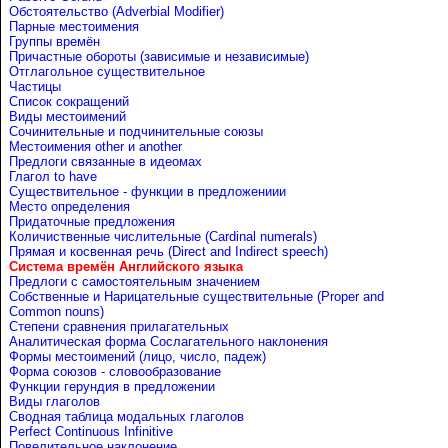
Обстоятельство (Adverbial Modifier)
Парные местоимения
Группы времён
Причастные обороты (зависимые и независимые)
Отглагольное существительное
Частицы
Список сокращений
Виды местоимений
Сочинительные и подчинительные союзы
Местоимения other и another
Предлоги связанные в идеомах
Глагол to have
Существительное - функции в предложениии
Место определения
Придаточные предложения
Количиственные числительные (Cardinal numerals)
Прямая и косвенная речь (Direct and Indirect speech)
Система времён Английского языка
Предлоги с самостоятельным значением
Собственные и Нарицательные cуществительные (Proper and
Common nouns)
Степени сравнения прилагательных
Аналитическая форма Сослагательного наклонения
Формы местоимений (лицо, число, падеж)
Форма союзов - словообразование
Функции герундия в предложении
Виды глаголов
Сводная таблица модальных глаголов
Perfect Continuous Infinitive
Повелительное наклонение