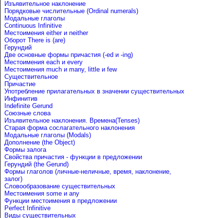
Изъявительное наклонение
Порядковые числительные (Ordinal numerals)
Модальные глаголы
Continuous Infinitive
Местоимения either и neither
Оборот There is (are)
Герундий
Две основные формы причастия (-ed и -ing)
Местоимения each и every
Местоимения much и many, little и few
Существительное
Причастие
Употребление прилагательных в значении существительных
Инфинитив
Indefinite Gerund
Союзные слова
Изъявительное наклонения. Времена(Tenses)
Старая форма сослагательного наклонения
Модальные глаголы (Modals)
Дополнение (the Object)
Формы залога
Свойства причастия - функции в предложении
Герундий (the Gerund)
Формы глаголов (личные-неличные, время, наклонение,
залог)
Словообразование существительных
Местоимения some и any
Функции местоимения в предложении
Perfect Infinitive
Виды существительных