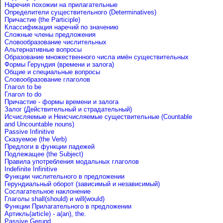
Наречия похожии на прилагательные
Определители существительного (Determinatives)
Причастие (the Participle)
Классификация наречий по значению
Сложные члены предложения
Словообразование числительных
Альтернативные вопросы
Образование множественного числа имён существительных
Формы Герундия (времени и залога)
Общие и специальные вопросы
Словообразование глаголов
Глагол to be
Глагол to do
Причастие - формы времени и залога
Залог (Действительный и страдательный)
Исчисляемые и Неисчисляемые существительные (Countable
and Uncountable nouns)
Passive Infinitive
Сказуемое (the Verb)
Предлоги в функции падежей
Подлежащее (the Subject)
Правила употребления модальных глаголов
Indefinite Infinitive
Функции числительного в предложении
Герундиальный оборот (зависимый и независимый)
Сослагательное наклонение
Глаголы shall(should) и will(would)
Функции Прилагательного в предложении
Артикль(article) - a(an), the.
Passive Gerund