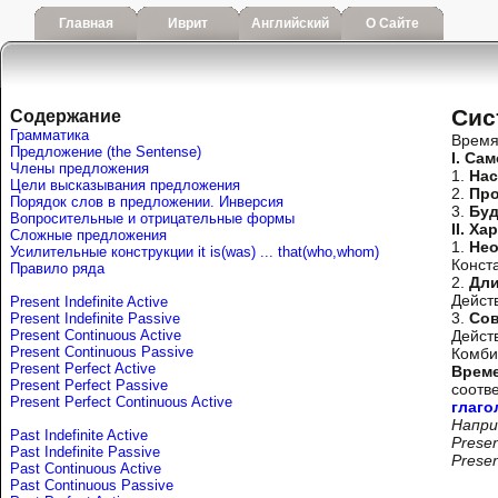
Главная
Иврит
Английский
О Сайте
Сис
Содержание
Грамматика
Время
Предложение (the Sentense)
I. Са
Члены предложения
1.
Нас
Цели высказывания предложения
2.
Про
Порядок слов в предложении. Инверсия
3.
Бу
Вопросительные и отрицательные формы
II. Х
Сложные предложения
1.
Нео
Усилительные конструкции it is(was) ... that(who,whom)
Конст
Правило ряда
2.
Дли
Дейст
Present Indefinite Active
3.
Со
Present Indefinite Passive
Present Continuous Active
Дейст
Present Continuous Passive
Комби
Present Perfect Active
Врем
Present Perfect Passive
соотв
Present Perfect Continuous Active
глаго
Напри
Past Indefinite Active
Presen
Past Indefinite Passive
Presen
Past Continuous Active
Past Continuous Passive