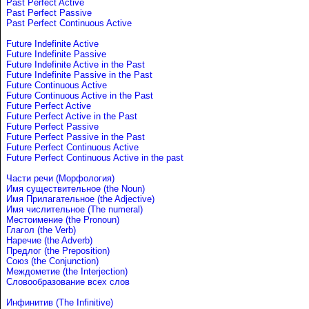
Past Perfect Active
Past Perfect Passive
Past Perfect Continuous Active
Future Indefinite Active
Future Indefinite Passive
Future Indefinite Active in the Past
Future Indefinite Passive in the Past
Future Continuous Active
Future Continuous Active in the Past
Future Perfect Active
Future Perfect Active in the Past
Future Perfect Passive
Future Perfect Passive in the Past
Future Perfect Continuous Active
Future Perfect Continuous Active in the past
Части речи (Морфология)
Имя существительное (the Noun)
Имя Прилагательное (the Adjective)
Имя числительное (The numeral)
Местоимение (the Pronoun)
Глагол (the Verb)
Наречие (the Adverb)
Предлог (the Preposition)
Союз (the Conjunction)
Междометие (the Interjection)
Словообразование всех слов
Инфинитив (The Infinitive)