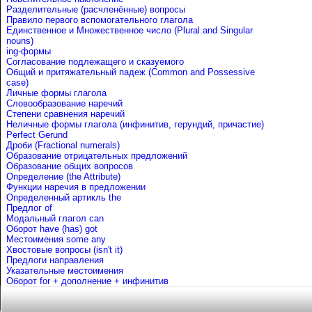
Разделительные (расчленённые) вопросы
Правило первого вспомогательного глагола
Единственное и Множественное число (Plural and Singular
nouns)
ing-формы
Согласование подлежащего и сказуемого
Общий и притяжательный падеж (Common and Possessive
case)
Личные формы глагола
Словообразование наречий
Степени сравнения наречий
Неличные формы глагола (инфинитив, герундий, причастие)
Perfect Gerund
Дроби (Fractional numerals)
Образование отрицательных предложений
Образование общих вопросов
Определение (the Attribute)
Функции наречия в предложении
Определенный артикль the
Предлог of
Mодальный глагол can
Оборот have (has) got
Местоимения some any
Хвостовые вопросы (isn't it)
Предлоги направления
Указательные местоимения
Оборот for + дополнение + инфинитив