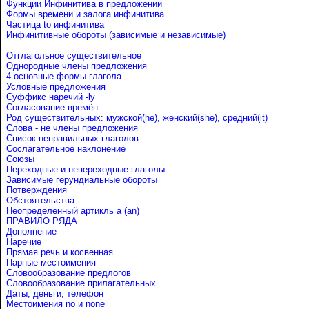
Функции Инфинитива в предложении
Формы времени и залога инфинитива
Частица to инфинитива
Инфинитивные обороты (зависимые и независимые)
Отглагольное существительное
Однородные члены предложения
4 основные формы глагола
Условные предложения
Cуффикс наречий -ly
Согласование времён
Род существительных: мужской(he), женский(she), средний(it)
Слова - не члены предложения
Список неправильных глаголов
Сослагательное наклонение
Союзы
Переходные и непереходные глаголы
Зависимые герундиальные обороты
Потверждения
Обстоятельства
Неопределенный артикль a (an)
ПРАВИЛО РЯДА
Дополнение
Наречие
Прямая речь и косвенная
Парные местоимения
Словообразование предлогов
Словообразование прилагательных
Даты, деньги, телефон
Местоимения no и none