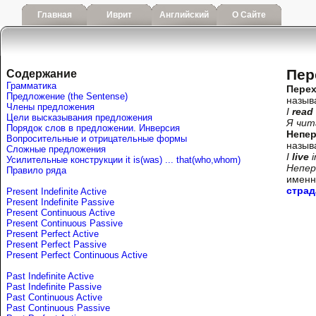
Главная
Иврит
Английский
О Сайте
Пер
Содержание
Грамматика
Пере
Предложение (the Sentense)
назыв
Члены предложения
I
read
Цели высказывания предложения
Я чит
Порядок слов в предложении. Инверсия
Непе
Вопросительные и отрицательные формы
назыв
Сложные предложения
I
live
i
Усилительные конструкции it is(was) ... that(who,whom)
Непер
Правило ряда
имен
страд
Present Indefinite Active
Present Indefinite Passive
Present Continuous Active
Present Continuous Passive
Present Perfect Active
Present Perfect Passive
Present Perfect Continuous Active
Past Indefinite Active
Past Indefinite Passive
Past Continuous Active
Past Continuous Passive