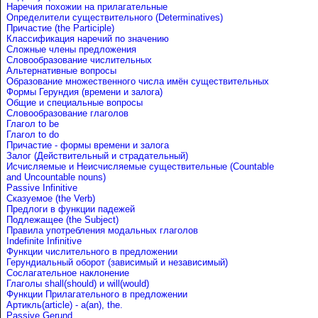
Наречия похожии на прилагательные
Определители существительного (Determinatives)
Причастие (the Participle)
Классификация наречий по значению
Сложные члены предложения
Словообразование числительных
Альтернативные вопросы
Образование множественного числа имён существительных
Формы Герундия (времени и залога)
Общие и специальные вопросы
Словообразование глаголов
Глагол to be
Глагол to do
Причастие - формы времени и залога
Залог (Действительный и страдательный)
Исчисляемые и Неисчисляемые существительные (Countable
and Uncountable nouns)
Passive Infinitive
Сказуемое (the Verb)
Предлоги в функции падежей
Подлежащее (the Subject)
Правила употребления модальных глаголов
Indefinite Infinitive
Функции числительного в предложении
Герундиальный оборот (зависимый и независимый)
Сослагательное наклонение
Глаголы shall(should) и will(would)
Функции Прилагательного в предложении
Артикль(article) - a(an), the.
Passive Gerund