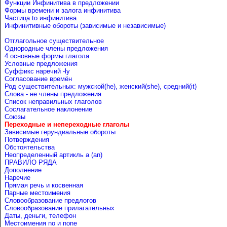
Функции Инфинитива в предложении
Формы времени и залога инфинитива
Частица to инфинитива
Инфинитивные обороты (зависимые и независимые)
Отглагольное существительное
Однородные члены предложения
4 основные формы глагола
Условные предложения
Cуффикс наречий -ly
Согласование времён
Род существительных: мужской(he), женский(she), средний(it)
Слова - не члены предложения
Список неправильных глаголов
Сослагательное наклонение
Союзы
Переходные и непереходные глаголы
Зависимые герундиальные обороты
Потверждения
Обстоятельства
Неопределенный артикль a (an)
ПРАВИЛО РЯДА
Дополнение
Наречие
Прямая речь и косвенная
Парные местоимения
Словообразование предлогов
Словообразование прилагательных
Даты, деньги, телефон
Местоимения no и none