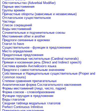
Обстоятельство (Adverbial Modifier)
Парные местоимения
Группы времён
Причастные обороты (зависимые и независимые)
Отглагольное существительное
Частицы
Список сокращений
Виды местоимений
Сочинительные и подчинительные союзы
Местоимения other и another
Предлоги связанные в идеомах
Глагол to have
Существительное - функции в предложениии
Место определения
Придаточные предложения
Количиственные числительные (Cardinal numerals)
Прямая и косвенная речь (Direct and Indirect speech)
Система времён Английского языка
Предлоги с самостоятельным значением
Собственные и Нарицательные cуществительные (Proper and
Common nouns)
Степени сравнения прилагательных
Аналитическая форма Сослагательного наклонения
Формы местоимений (лицо, число, падеж)
Форма союзов - словообразование
Функции герундия в предложении
Виды глаголов
Сводная таблица модальных глаголов
Perfect Continuous Infinitive
Повелительное наклонение