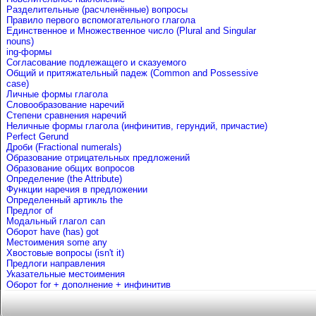
Разделительные (расчленённые) вопросы
Правило первого вспомогательного глагола
Единственное и Множественное число (Plural and Singular
nouns)
ing-формы
Согласование подлежащего и сказуемого
Общий и притяжательный падеж (Common and Possessive
case)
Личные формы глагола
Словообразование наречий
Степени сравнения наречий
Неличные формы глагола (инфинитив, герундий, причастие)
Perfect Gerund
Дроби (Fractional numerals)
Образование отрицательных предложений
Образование общих вопросов
Определение (the Attribute)
Функции наречия в предложении
Определенный артикль the
Предлог of
Mодальный глагол can
Оборот have (has) got
Местоимения some any
Хвостовые вопросы (isn't it)
Предлоги направления
Указательные местоимения
Оборот for + дополнение + инфинитив