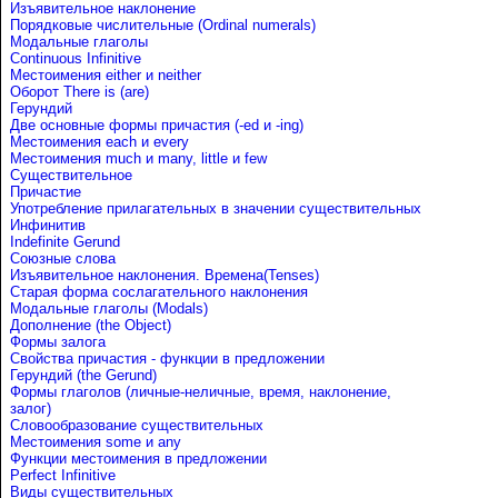
Изъявительное наклонение
Порядковые числительные (Ordinal numerals)
Модальные глаголы
Continuous Infinitive
Местоимения either и neither
Оборот There is (are)
Герундий
Две основные формы причастия (-ed и -ing)
Местоимения each и every
Местоимения much и many, little и few
Существительное
Причастие
Употребление прилагательных в значении существительных
Инфинитив
Indefinite Gerund
Союзные слова
Изъявительное наклонения. Времена(Tenses)
Старая форма сослагательного наклонения
Модальные глаголы (Modals)
Дополнение (the Object)
Формы залога
Свойства причастия - функции в предложении
Герундий (the Gerund)
Формы глаголов (личные-неличные, время, наклонение,
залог)
Словообразование существительных
Местоимения some и any
Функции местоимения в предложении
Perfect Infinitive
Виды существительных