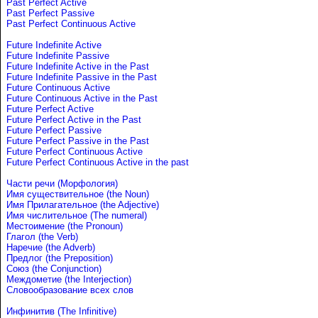
Past Perfect Active
Past Perfect Passive
Past Perfect Continuous Active
Future Indefinite Active
Future Indefinite Passive
Future Indefinite Active in the Past
Future Indefinite Passive in the Past
Future Continuous Active
Future Continuous Active in the Past
Future Perfect Active
Future Perfect Active in the Past
Future Perfect Passive
Future Perfect Passive in the Past
Future Perfect Continuous Active
Future Perfect Continuous Active in the past
Части речи (Морфология)
Имя существительное (the Noun)
Имя Прилагательное (the Adjective)
Имя числительное (The numeral)
Местоимение (the Pronoun)
Глагол (the Verb)
Наречие (the Adverb)
Предлог (the Preposition)
Союз (the Conjunction)
Междометие (the Interjection)
Словообразование всех слов
Инфинитив (The Infinitive)