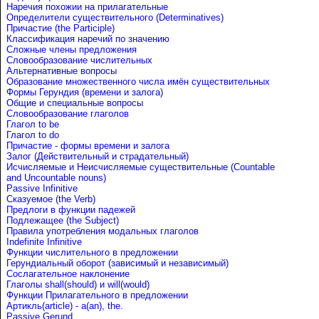
Наречия похожии на прилагательные
Определители существительного (Determinatives)
Причастие (the Participle)
Классификация наречий по значению
Сложные члены предложения
Словообразование числительных
Альтернативные вопросы
Образование множественного числа имён существительных
Формы Герундия (времени и залога)
Общие и специальные вопросы
Словообразование глаголов
Глагол to be
Глагол to do
Причастие - формы времени и залога
Залог (Действительный и страдательный)
Исчисляемые и Неисчисляемые существительные (Countable
and Uncountable nouns)
Passive Infinitive
Сказуемое (the Verb)
Предлоги в функции падежей
Подлежащее (the Subject)
Правила употребления модальных глаголов
Indefinite Infinitive
Функции числительного в предложении
Герундиальный оборот (зависимый и независимый)
Сослагательное наклонение
Глаголы shall(should) и will(would)
Функции Прилагательного в предложении
Артикль(article) - a(an), the.
Passive Gerund