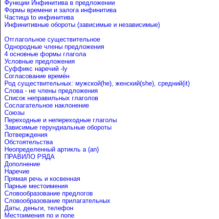
Функции Инфинитива в предложении
Формы времени и залога инфинитива
Частица to инфинитива
Инфинитивные обороты (зависимые и независимые)
Отглагольное существительное
Однородные члены предложения
4 основные формы глагола
Условные предложения
Cуффикс наречий -ly
Согласование времён
Род существительных: мужской(he), женский(she), средний(it)
Слова - не члены предложения
Список неправильных глаголов
Сослагательное наклонение
Союзы
Переходные и непереходные глаголы
Зависимые герундиальные обороты
Потверждения
Обстоятельства
Неопределенный артикль a (an)
ПРАВИЛО РЯДА
Дополнение
Наречие
Прямая речь и косвенная
Парные местоимения
Словообразование предлогов
Словообразование прилагательных
Даты, деньги, телефон
Местоимения no и none