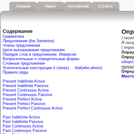
Главная
Иврит
Английский
О Сайте
Опр
Содержание
Грамматика
I rece
Предложение (the Sentense)
Я пол
Члены предложения
( impo
Цели высказывания предложения
Опре
Порядок слов в предложении. Инверсия
Опре
Вопросительные и отрицательные формы
оборо
Сложные предложения
герун
Усилительные конструкции it is(was) ... that(who,whom)
Опре
Правило ряда
Место
Present Indefinite Active
Present Indefinite Passive
Present Continuous Active
Present Continuous Passive
Present Perfect Active
Present Perfect Passive
Present Perfect Continuous Active
Past Indefinite Active
Past Indefinite Passive
Past Continuous Active
Past Continuous Passive