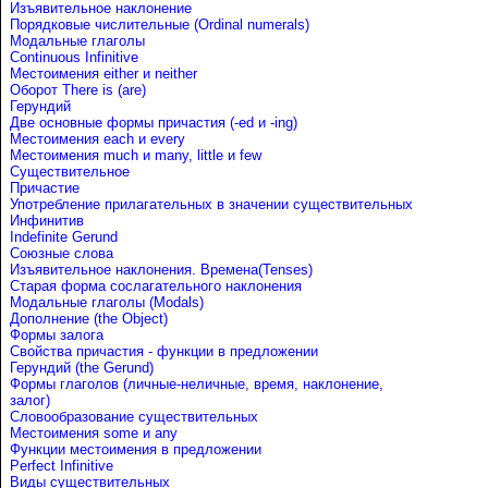
Изъявительное наклонение
Порядковые числительные (Ordinal numerals)
Модальные глаголы
Continuous Infinitive
Местоимения either и neither
Оборот There is (are)
Герундий
Две основные формы причастия (-ed и -ing)
Местоимения each и every
Местоимения much и many, little и few
Существительное
Причастие
Употребление прилагательных в значении существительных
Инфинитив
Indefinite Gerund
Союзные слова
Изъявительное наклонения. Времена(Tenses)
Старая форма сослагательного наклонения
Модальные глаголы (Modals)
Дополнение (the Object)
Формы залога
Свойства причастия - функции в предложении
Герундий (the Gerund)
Формы глаголов (личные-неличные, время, наклонение,
залог)
Словообразование существительных
Местоимения some и any
Функции местоимения в предложении
Perfect Infinitive
Виды существительных