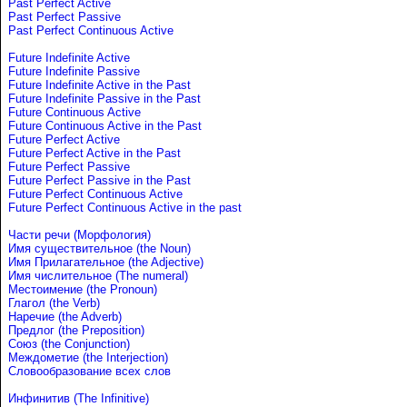
Past Perfect Active
Past Perfect Passive
Past Perfect Continuous Active
Future Indefinite Active
Future Indefinite Passive
Future Indefinite Active in the Past
Future Indefinite Passive in the Past
Future Continuous Active
Future Continuous Active in the Past
Future Perfect Active
Future Perfect Active in the Past
Future Perfect Passive
Future Perfect Passive in the Past
Future Perfect Continuous Active
Future Perfect Continuous Active in the past
Части речи (Морфология)
Имя существительное (the Noun)
Имя Прилагательное (the Adjective)
Имя числительное (The numeral)
Местоимение (the Pronoun)
Глагол (the Verb)
Наречие (the Adverb)
Предлог (the Preposition)
Союз (the Conjunction)
Междометие (the Interjection)
Словообразование всех слов
Инфинитив (The Infinitive)