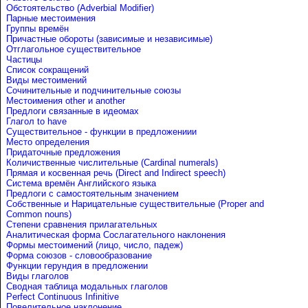
Обстоятельство (Adverbial Modifier)
Парные местоимения
Группы времён
Причастные обороты (зависимые и независимые)
Отглагольное существительное
Частицы
Список сокращений
Виды местоимений
Сочинительные и подчинительные союзы
Местоимения other и another
Предлоги связанные в идеомах
Глагол to have
Существительное - функции в предложениии
Место определения
Придаточные предложения
Количиственные числительные (Cardinal numerals)
Прямая и косвенная речь (Direct and Indirect speech)
Система времён Английского языка
Предлоги с самостоятельным значением
Собственные и Нарицательные cуществительные (Proper and
Common nouns)
Степени сравнения прилагательных
Аналитическая форма Сослагательного наклонения
Формы местоимений (лицо, число, падеж)
Форма союзов - словообразование
Функции герундия в предложении
Виды глаголов
Сводная таблица модальных глаголов
Perfect Continuous Infinitive
Повелительное наклонение