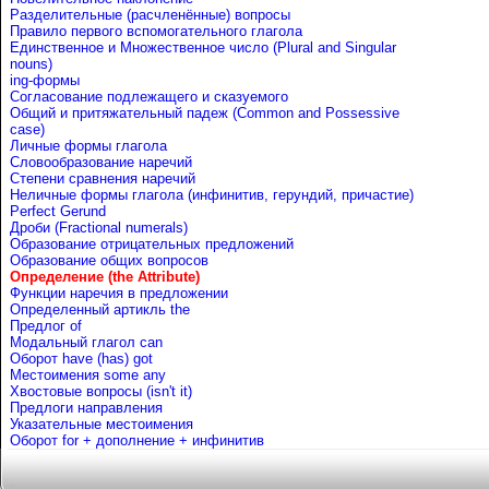
Разделительные (расчленённые) вопросы
Правило первого вспомогательного глагола
Единственное и Множественное число (Plural and Singular
nouns)
ing-формы
Согласование подлежащего и сказуемого
Общий и притяжательный падеж (Common and Possessive
case)
Личные формы глагола
Словообразование наречий
Степени сравнения наречий
Неличные формы глагола (инфинитив, герундий, причастие)
Perfect Gerund
Дроби (Fractional numerals)
Образование отрицательных предложений
Образование общих вопросов
Определение (the Attribute)
Функции наречия в предложении
Определенный артикль the
Предлог of
Mодальный глагол can
Оборот have (has) got
Местоимения some any
Хвостовые вопросы (isn't it)
Предлоги направления
Указательные местоимения
Оборот for + дополнение + инфинитив