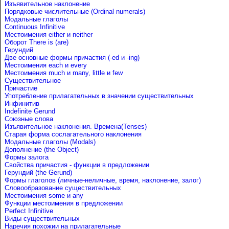
Изъявительное наклонение
Порядковые числительные (Ordinal numerals)
Модальные глаголы
Continuous Infinitive
Местоимения either и neither
Оборот There is (are)
Герундий
Две основные формы причастия (-ed и -ing)
Местоимения each и every
Местоимения much и many, little и few
Существительное
Причастие
Употребление прилагательных в значении существительных
Инфинитив
Indefinite Gerund
Союзные слова
Изъявительное наклонения. Времена(Tenses)
Старая форма сослагательного наклонения
Модальные глаголы (Modals)
Дополнение (the Object)
Формы залога
Свойства причастия - функции в предложении
Герундий (the Gerund)
Формы глаголов (личные-неличные, время, наклонение, залог)
Словообразование существительных
Местоимения some и any
Функции местоимения в предложении
Perfect Infinitive
Виды существительных
Наречия похожии на прилагательные