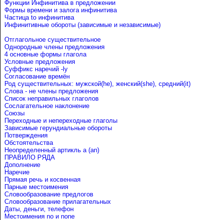
Функции Инфинитива в предложении
Формы времени и залога инфинитива
Частица to инфинитива
Инфинитивные обороты (зависимые и независимые)
Отглагольное существительное
Однородные члены предложения
4 основные формы глагола
Условные предложения
Cуффикс наречий -ly
Согласование времён
Род существительных: мужской(he), женский(she), средний(it)
Слова - не члены предложения
Список неправильных глаголов
Сослагательное наклонение
Союзы
Переходные и непереходные глаголы
Зависимые герундиальные обороты
Потверждения
Обстоятельства
Неопределенный артикль a (an)
ПРАВИЛО РЯДА
Дополнение
Наречие
Прямая речь и косвенная
Парные местоимения
Словообразование предлогов
Словообразование прилагательных
Даты, деньги, телефон
Местоимения no и none