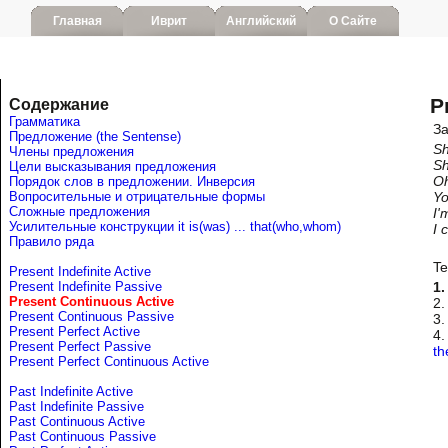
Главная
Иврит
Английский
О Сайте
P
Содержание
Грамматика
За
Предложение (the Sentense)
Sh
Члены предложения
Sh
Цели высказывания предложения
Oh
Порядок слов в предложении. Инверсия
Вопросительные и отрицательные формы
Yo
Сложные предложения
I'
Усилительные конструкции it is(was) ... that(who,whom)
I 
Правило ряда
Te
Present Indefinite Active
Present Indefinite Passive
1.
Present Continuous Active
2
Present Continuous Passive
3
Present Perfect Active
4.
Present Perfect Passive
th
Present Perfect Continuous Active
Past Indefinite Active
Past Indefinite Passive
Past Continuous Active
Past Continuous Passive