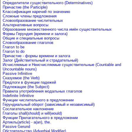
Определители существительного (Determinatives)
Причастие (the Participle)
Классификация наречий по значению
Сложные члены предложения
Словообразование числительных
Альтернативные вопросы
Образование множественного числа имён существительных
Формы Герундия (времени и залога)
Общие и специальные вопросы
Словообразование глаголов
Глагол to be
Глагол to do
Причастие - формы времени и залога
Залог (Действительный и страдательный)
Исчисляемые и Неисчисляемые существительные (Countable and
Uncountable nouns)
Passive Infinitive
Сказуемое (the Verb)
Предлоги в функции падежей
Подлежащее (the Subject)
Правила употребления модальных глаголов
Indefinite Infinitive
Функции числительного в предложении
Герундиальный оборот (зависимый и независимый)
Сослагательное наклонение
Глаголы shall(should) и will(would)
Функции Прилагательного в предложении
Артикль(article) - a(an), the.
Passive Gerund
Обстоятельство (Adverbial Modifier)