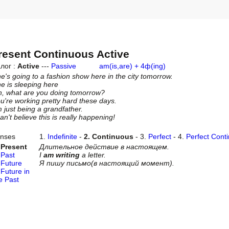
resent Continuous Active
лог :
Active
---
Passive
am(is,are) + 4ф(ing)
e's going to a fashion show here in the city tomorrow.
e is sleeping here
, what are you doing tomorrow?
u're working pretty hard these days.
m just being a grandfather.
can't believe this is really happening!
nses
1.
Indefinite
-
2. Continuous
- 3.
Perfect
- 4.
Perfect Cont
 Present
Длительное действие в настоящем.
.
Past
I
am writing
a letter.
.
Future
Я пишу письмо(в настоящий момент).
Future in
e Past