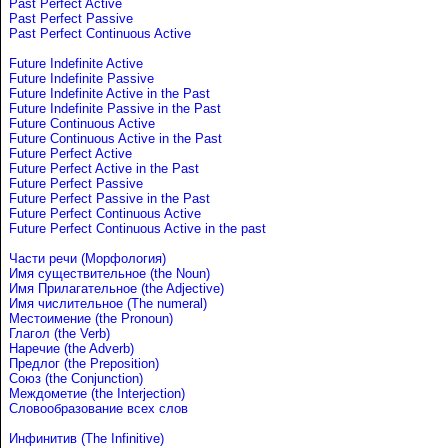
Past Perfect Active
Past Perfect Passive
Past Perfect Continuous Active
Future Indefinite Active
Future Indefinite Passive
Future Indefinite Active in the Past
Future Indefinite Passive in the Past
Future Continuous Active
Future Continuous Active in the Past
Future Perfect Active
Future Perfect Active in the Past
Future Perfect Passive
Future Perfect Passive in the Past
Future Perfect Continuous Active
Future Perfect Continuous Active in the past
Части речи (Морфология)
Имя существительное (the Noun)
Имя Прилагательное (the Adjective)
Имя числительное (The numeral)
Местоимение (the Pronoun)
Глагол (the Verb)
Наречие (the Adverb)
Предлог (the Preposition)
Союз (the Conjunction)
Междометие (the Interjection)
Словообразование всех слов
Инфинитив (The Infinitive)