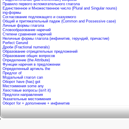
Правило первого вспомогательного глагола
Единственное и Множественное число (Plural and Singular nouns)
ing-формы
Согласование подлежащего и сказуемого
Общий и притяжательный падеж (Common and Possessive case)
Личные формы глагола
Словообразование наречий
Степени сравнения наречий
Неличные формы глагола (инфинитив, герундий, причастие)
Perfect Gerund
Дроби (Fractional numerals)
Образование отрицательных предложений
Образование общих вопросов
Определение (the Attribute)
Функции наречия в предложении
Определенный артикль the
Предлог of
Mодальный глагол can
Оборот have (has) got
Местоимения some any
Хвостовые вопросы (isn't it)
Предлоги направления
Указательные местоимения
Оборот for + дополнение + инфинитив