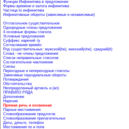
Функции Инфинитива в предложении
Формы времени и залога инфинитива
Частица to инфинитива
Инфинитивные обороты (зависимые и независимые)
Отглагольное существительное
Однородные члены предложения
4 основные формы глагола
Условные предложения
Cуффикс наречий -ly
Согласование времён
Род существительных: мужской(he), женский(she), средний(it)
Слова - не члены предложения
Список неправильных глаголов
Сослагательное наклонение
Союзы
Переходные и непереходные глаголы
Зависимые герундиальные обороты
Потверждения
Обстоятельства
Неопределенный артикль a (an)
ПРАВИЛО РЯДА
Дополнение
Наречие
Прямая речь и косвенная
Парные местоимения
Словообразование предлогов
Словообразование прилагательных
Даты, деньги, телефон
Местоимения no и none