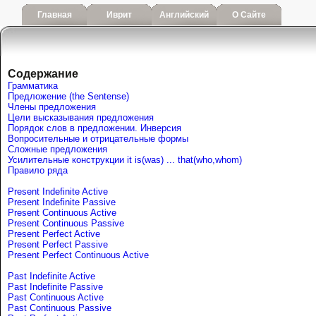
Главная
Иврит
Английский
О Сайте
Содержание
Грамматика
Предложение (the Sentense)
Члены предложения
Цели высказывания предложения
Порядок слов в предложении. Инверсия
Вопросительные и отрицательные формы
Сложные предложения
Усилительные конструкции it is(was) ... that(who,whom)
Правило ряда
Present Indefinite Active
Present Indefinite Passive
Present Continuous Active
Present Continuous Passive
Present Perfect Active
Present Perfect Passive
Present Perfect Continuous Active
Past Indefinite Active
Past Indefinite Passive
Past Continuous Active
Past Continuous Passive