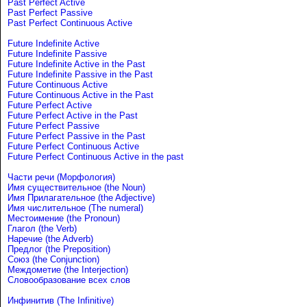
Past Perfect Active
Past Perfect Passive
Past Perfect Continuous Active
Future Indefinite Active
Future Indefinite Passive
Future Indefinite Active in the Past
Future Indefinite Passive in the Past
Future Continuous Active
Future Continuous Active in the Past
Future Perfect Active
Future Perfect Active in the Past
Future Perfect Passive
Future Perfect Passive in the Past
Future Perfect Continuous Active
Future Perfect Continuous Active in the past
Части речи (Морфология)
Имя существительное (the Noun)
Имя Прилагательное (the Adjective)
Имя числительное (The numeral)
Местоимение (the Pronoun)
Глагол (the Verb)
Наречие (the Adverb)
Предлог (the Preposition)
Союз (the Conjunction)
Междометие (the Interjection)
Словообразование всех слов
Инфинитив (The Infinitive)