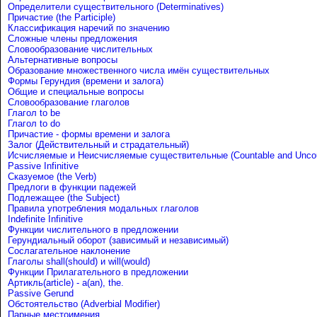
Определители существительного (Determinatives)
Причастие (the Participle)
Классификация наречий по значению
Сложные члены предложения
Словообразование числительных
Альтернативные вопросы
Образование множественного числа имён существительных
Формы Герундия (времени и залога)
Общие и специальные вопросы
Словообразование глаголов
Глагол to be
Глагол to do
Причастие - формы времени и залога
Залог (Действительный и страдательный)
Исчисляемые и Неисчисляемые существительные (Countable and Uncou
Passive Infinitive
Сказуемое (the Verb)
Предлоги в функции падежей
Подлежащее (the Subject)
Правила употребления модальных глаголов
Indefinite Infinitive
Функции числительного в предложении
Герундиальный оборот (зависимый и независимый)
Сослагательное наклонение
Глаголы shall(should) и will(would)
Функции Прилагательного в предложении
Артикль(article) - a(an), the.
Passive Gerund
Обстоятельство (Adverbial Modifier)
Парные местоимения