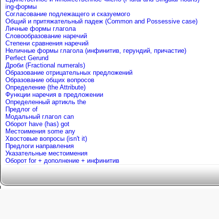
ing-формы
Согласование подлежащего и сказуемого
Общий и притяжательный падеж (Common and Possessive case)
Личные формы глагола
Словообразование наречий
Степени сравнения наречий
Неличные формы глагола (инфинитив, герундий, причастие)
Perfect Gerund
Дроби (Fractional numerals)
Образование отрицательных предложений
Образование общих вопросов
Определение (the Attribute)
Функции наречия в предложении
Определенный артикль the
Предлог of
Mодальный глагол can
Оборот have (has) got
Местоимения some any
Хвостовые вопросы (isn't it)
Предлоги направления
Указательные местоимения
Оборот for + дополнение + инфинитив