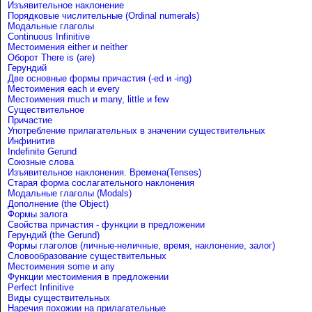
Изъявительное наклонение
Порядковые числительные (Ordinal numerals)
Модальные глаголы
Continuous Infinitive
Местоимения either и neither
Оборот There is (are)
Герундий
Две основные формы причастия (-ed и -ing)
Местоимения each и every
Местоимения much и many, little и few
Существительное
Причастие
Употребление прилагательных в значении существительных
Инфинитив
Indefinite Gerund
Союзные слова
Изъявительное наклонения. Времена(Tenses)
Старая форма сослагательного наклонения
Модальные глаголы (Modals)
Дополнение (the Object)
Формы залога
Свойства причастия - функции в предложении
Герундий (the Gerund)
Формы глаголов (личные-неличные, время, наклонение, залог)
Словообразование существительных
Местоимения some и any
Функции местоимения в предложении
Perfect Infinitive
Виды существительных
Наречия похожии на прилагательные