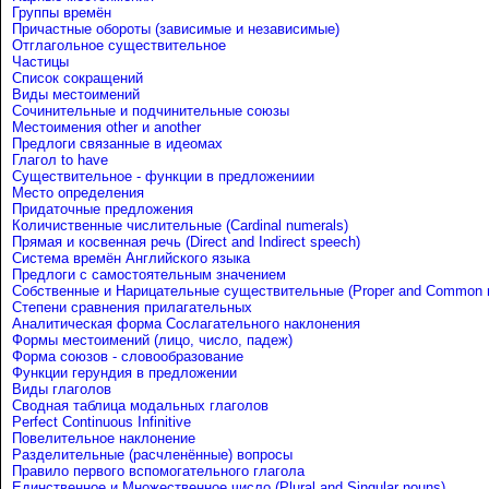
Группы времён
Причастные обороты (зависимые и независимые)
Отглагольное существительное
Частицы
Список сокращений
Виды местоимений
Сочинительные и подчинительные союзы
Местоимения other и another
Предлоги связанные в идеомах
Глагол to have
Существительное - функции в предложениии
Место определения
Придаточные предложения
Количиственные числительные (Cardinal numerals)
Прямая и косвенная речь (Direct and Indirect speech)
Система времён Английского языка
Предлоги с самостоятельным значением
Собственные и Нарицательные cуществительные (Proper and Common 
Степени сравнения прилагательных
Аналитическая форма Сослагательного наклонения
Формы местоимений (лицо, число, падеж)
Форма союзов - словообразование
Функции герундия в предложении
Виды глаголов
Сводная таблица модальных глаголов
Perfect Continuous Infinitive
Повелительное наклонение
Разделительные (расчленённые) вопросы
Правило первого вспомогательного глагола
Единственное и Множественное число (Plural and Singular nouns)