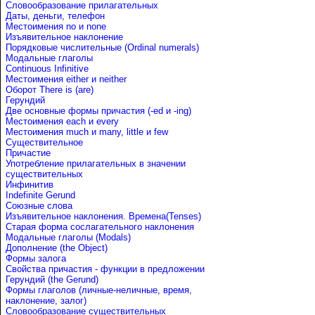
Словообразование прилагательных
Даты, деньги, телефон
Местоимения no и none
Изъявительное наклонение
Порядковые числительные (Ordinal numerals)
Модальные глаголы
Continuous Infinitive
Местоимения either и neither
Оборот There is (are)
Герундий
Две основные формы причастия (-ed и -ing)
Местоимения each и every
Местоимения much и many, little и few
Существительное
Причастие
Употребление прилагательных в значении
существительных
Инфинитив
Indefinite Gerund
Союзные слова
Изъявительное наклонения. Времена(Tenses)
Старая форма сослагательного наклонения
Модальные глаголы (Modals)
Дополнение (the Object)
Формы залога
Свойства причастия - функции в предложении
Герундий (the Gerund)
Формы глаголов (личные-неличные, время,
наклонение, залог)
Словообразование существительных