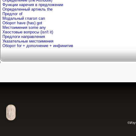
Определение (the Attribute)
Функции наречия в предложении
Определенный артикль the
Предлог of
Mодальный глагол can
Оборот have (has) got
Местоимения some any
Хвостовые вопросы (isn't it)
Предлоги направления
Указательные местоимения
Оборот for + дополнение + инфинитив
©Изу