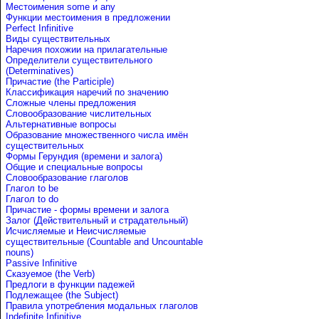
Местоимения some и any
Функции местоимения в предложении
Perfect Infinitive
Виды существительных
Наречия похожии на прилагательные
Определители существительного
(Determinatives)
Причастие (the Participle)
Классификация наречий по значению
Сложные члены предложения
Словообразование числительных
Альтернативные вопросы
Образование множественного числа имён
существительных
Формы Герундия (времени и залога)
Общие и специальные вопросы
Словообразование глаголов
Глагол to be
Глагол to do
Причастие - формы времени и залога
Залог (Действительный и страдательный)
Исчисляемые и Неисчисляемые
существительные (Countable and Uncountable
nouns)
Passive Infinitive
Сказуемое (the Verb)
Предлоги в функции падежей
Подлежащее (the Subject)
Правила употребления модальных глаголов
Indefinite Infinitive