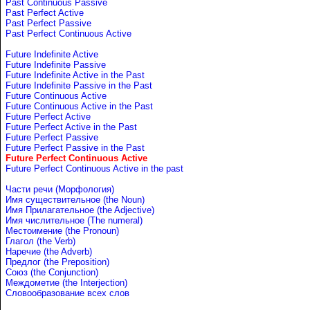
Past Continuous Passive
Past Perfect Active
Past Perfect Passive
Past Perfect Continuous Active
Future Indefinite Active
Future Indefinite Passive
Future Indefinite Active in the Past
Future Indefinite Passive in the Past
Future Continuous Active
Future Continuous Active in the Past
Future Perfect Active
Future Perfect Active in the Past
Future Perfect Passive
Future Perfect Passive in the Past
Future Perfect Continuous Active
Future Perfect Continuous Active in the past
Части речи (Морфология)
Имя существительное (the Noun)
Имя Прилагательное (the Adjective)
Имя числительное (The numeral)
Местоимение (the Pronoun)
Глагол (the Verb)
Наречие (the Adverb)
Предлог (the Preposition)
Союз (the Conjunction)
Междометие (the Interjection)
Словообразование всех слов