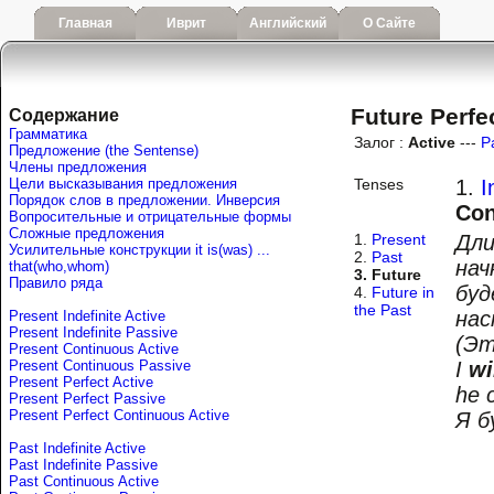
Главная
Иврит
Английский
О Сайте
Future Perfe
Содержание
Грамматика
Залог :
Active
---
P
Предложение (the Sentense)
Члены предложения
Цели высказывания предложения
Tenses
1.
I
Порядок слов в предложении. Инверсия
Con
Вопросительные и отрицательные формы
Сложные предложения
1.
Present
Дли
Усилительные конструкции it is(was) ...
2.
Past
нач
that(who,whom)
3. Future
Правило ряда
буд
4.
Future in
the Past
нас
Present Indefinite Active
Present Indefinite Passive
(Эт
Present Continuous Active
Present Continuous Passive
I
wi
Present Perfect Active
he 
Present Perfect Passive
Present Perfect Continuous Active
Я б
Past Indefinite Active
Past Indefinite Passive
Past Continuous Active