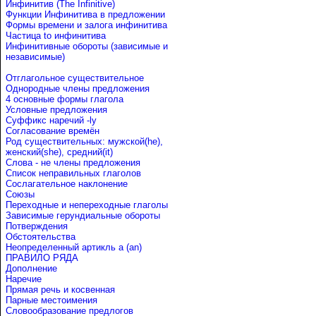
Инфинитив (The Infinitive)
Функции Инфинитива в предложении
Формы времени и залога инфинитива
Частица to инфинитива
Инфинитивные обороты (зависимые и
независимые)
Отглагольное существительное
Однородные члены предложения
4 основные формы глагола
Условные предложения
Cуффикс наречий -ly
Согласование времён
Род существительных: мужской(he),
женский(she), средний(it)
Слова - не члены предложения
Список неправильных глаголов
Сослагательное наклонение
Союзы
Переходные и непереходные глаголы
Зависимые герундиальные обороты
Потверждения
Обстоятельства
Неопределенный артикль a (an)
ПРАВИЛО РЯДА
Дополнение
Наречие
Прямая речь и косвенная
Парные местоимения
Словообразование предлогов