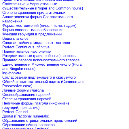
Собственные и Нарицательные
cуществительные (Proper and Common nouns)
Степени сравнения прилагательных
Аналитическая форма Сослагательного
наклонения
Формы местоимений (лицо, число, падеж)
Форма союзов - словообразование
Функции герундия в предложении
Виды глаголов
Сводная таблица модальных глаголов
Perfect Continuous Infinitive
Повелительное наклонение
Разделительные (расчленённые) вопросы
Правило первого вспомогательного глагола
Единственное и Множественное число (Plural
and Singular nouns)
ing-формы
Согласование подлежащего и сказуемого
Общий и притяжательный падеж (Common and
Possessive case)
Личные формы глагола
Словообразование наречий
Степени сравнения наречий
Неличные формы глагола (инфинитив,
герундий, причастие)
Perfect Gerund
Дроби (Fractional numerals)
Образование отрицательных предложений
Образование общих вопросов