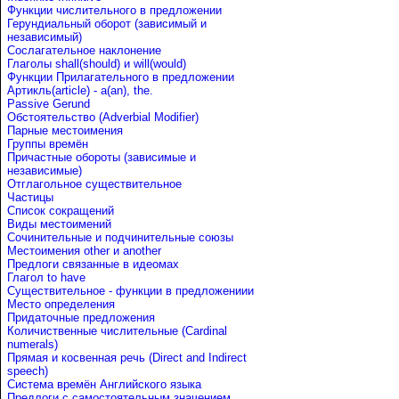
Функции числительного в предложении
Герундиальный оборот (зависимый и
независимый)
Сослагательное наклонение
Глаголы shall(should) и will(would)
Функции Прилагательного в предложении
Артикль(article) - a(an), the.
Passive Gerund
Обстоятельство (Adverbial Modifier)
Парные местоимения
Группы времён
Причастные обороты (зависимые и
независимые)
Отглагольное существительное
Частицы
Список сокращений
Виды местоимений
Сочинительные и подчинительные союзы
Местоимения other и another
Предлоги связанные в идеомах
Глагол to have
Существительное - функции в предложениии
Место определения
Придаточные предложения
Количиственные числительные (Cardinal
numerals)
Прямая и косвенная речь (Direct and Indirect
speech)
Система времён Английского языка
Предлоги с самостоятельным значением