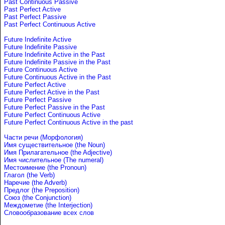
Past Continuous Passive
Past Perfect Active
Past Perfect Passive
Past Perfect Continuous Active
Future Indefinite Active
Future Indefinite Passive
Future Indefinite Active in the Past
Future Indefinite Passive in the Past
Future Continuous Active
Future Continuous Active in the Past
Future Perfect Active
Future Perfect Active in the Past
Future Perfect Passive
Future Perfect Passive in the Past
Future Perfect Continuous Active
Future Perfect Continuous Active in the past
Части речи (Морфология)
Имя существительное (the Noun)
Имя Прилагательное (the Adjective)
Имя числительное (The numeral)
Местоимение (the Pronoun)
Глагол (the Verb)
Наречие (the Adverb)
Предлог (the Preposition)
Союз (the Conjunction)
Междометие (the Interjection)
Словообразование всех слов