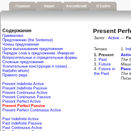
Главная
Иврит
Английский
О Сайте
Present Perf
Содержание
Грамматика
Залог :
Active
---
Pa
Предложение (the Sentense)
Члены предложения
Цели высказывания предложения
Tenses
1.
Ind
Порядок слов в предложении. Инверсия
1. Present
Activ
Вопросительные и отрицательные формы
2.
Past
The t
Сложные предложения
3.
Future
Маши
Усилительные конструкции it is(was) ...
4.
Future in
Pass
that(who,whom)
the Past
The l
Правило ряда
Пись
Present Indefinite Active
Present Indefinite Passive
Present Continuous Active
Present Continuous Passive
Present Perfect Active
Present Perfect Passive
Present Perfect Continuous Active
Past Indefinite Active
Past Indefinite Passive
Past Continuous Active