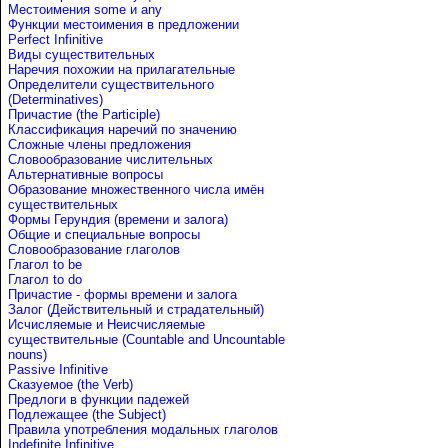
Местоимения some и any
Функции местоимения в предложении
Perfect Infinitive
Виды существительных
Наречия похожии на прилагательные
Определители существительного
(Determinatives)
Причастие (the Participle)
Классификация наречий по значению
Сложные члены предложения
Словообразование числительных
Альтернативные вопросы
Образование множественного числа имён
существительных
Формы Герундия (времени и залога)
Общие и специальные вопросы
Словообразование глаголов
Глагол to be
Глагол to do
Причастие - формы времени и залога
Залог (Действительный и страдательный)
Исчисляемые и Неисчисляемые
существительные (Countable and Uncountable
nouns)
Passive Infinitive
Сказуемое (the Verb)
Предлоги в функции падежей
Подлежащее (the Subject)
Правила употребления модальных глаголов
Indefinite Infinitive