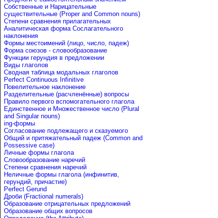
Собственные и Нарицательные
cуществительные (Proper and Common nouns)
Степени сравнения прилагательных
Аналитическая форма Сослагательного
наклонения
Формы местоимений (лицо, число, падеж)
Форма союзов - словообразование
Функции герундия в предложении
Виды глаголов
Сводная таблица модальных глаголов
Perfect Continuous Infinitive
Повелительное наклонение
Разделительные (расчленённые) вопросы
Правило первого вспомогательного глагола
Единственное и Множественное число (Plural
and Singular nouns)
ing-формы
Согласование подлежащего и сказуемого
Общий и притяжательный падеж (Common and
Possessive case)
Личные формы глагола
Словообразование наречий
Степени сравнения наречий
Неличные формы глагола (инфинитив,
герундий, причастие)
Perfect Gerund
Дроби (Fractional numerals)
Образование отрицательных предложений
Образование общих вопросов