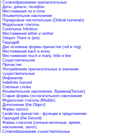
Словообразование прилагательных
Даты, деньги, телефон
Местоимения no и none
Изъявительное наклонение
Порядковые числительные (Ordinal numerals)
Модальные глаголы
Continuous Infinitive
Местоимения either и neither
Оборот There is (are)
Герундий
Две основные формы причастия (-ed и -ing)
Местоимения each и every
Местоимения much и many, little и few
Существительное
Причастие
Употребление прилагательных в значении
существительных
Инфинитив
Indefinite Gerund
Союзные слова
Изъявительное наклонения. Времена(Tenses)
Старая форма сослагательного наклонения
Модальные глаголы (Modals)
Дополнение (the Object)
Формы залога
Свойства причастия - функции в предложении
Герундий (the Gerund)
Формы глаголов (личные-неличные, время,
наклонение, залог)
Словообразование существительных