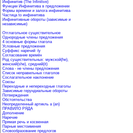
Инфинитив (The Infinitive)
Функции Инфинитива в предложении
Формы времени и залога инфинитива
Частица to инфинитива
Инфинитивные обороты (зависимые и
независимые)
Отглагольное существительное
Однородные члены предложения
4 основные формы глагола
Условные предложения
Cуффикс наречий -ly
Согласование времён
Род существительных: мужской(he),
женский(she), средний(it)
Слова - не члены предложения
Список неправильных глаголов
Сослагательное наклонение
Союзы
Переходные и непереходные глаголы
Зависимые герундиальные обороты
Потверждения
Обстоятельства
Неопределенный артикль a (an)
ПРАВИЛО РЯДА
Дополнение
Наречие
Прямая речь и косвенная
Парные местоимения
Словообразование предлогов