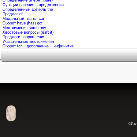
Определение (the Attribute)
Функции наречия в предложении
Определенный артикль the
Предлог of
Mодальный глагол can
Оборот have (has) got
Местоимения some any
Хвостовые вопросы (isn't it)
Предлоги направления
Указательные местоимения
Оборот for + дополнение + инфинитив
©Изу