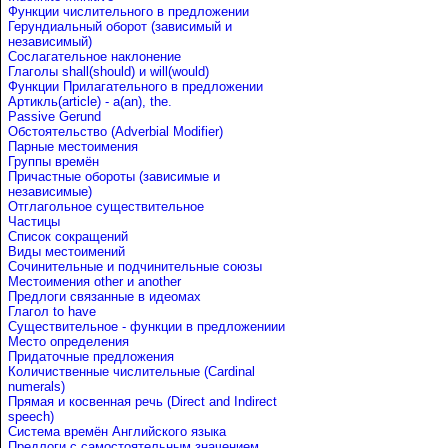
Функции числительного в предложении
Герундиальный оборот (зависимый и
независимый)
Сослагательное наклонение
Глаголы shall(should) и will(would)
Функции Прилагательного в предложении
Артикль(article) - a(an), the.
Passive Gerund
Обстоятельство (Adverbial Modifier)
Парные местоимения
Группы времён
Причастные обороты (зависимые и
независимые)
Отглагольное существительное
Частицы
Список сокращений
Виды местоимений
Сочинительные и подчинительные союзы
Местоимения other и another
Предлоги связанные в идеомах
Глагол to have
Существительное - функции в предложениии
Место определения
Придаточные предложения
Количиственные числительные (Cardinal
numerals)
Прямая и косвенная речь (Direct and Indirect
speech)
Система времён Английского языка
Предлоги с самостоятельным значением