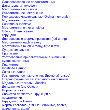
Словообразование прилагательных
Даты, деньги, телефон
Местоимения no и none
Изъявительное наклонение
Порядковые числительные (Ordinal numerals)
Модальные глаголы
Continuous Infinitive
Местоимения either и neither
Оборот There is (are)
Герундий
Две основные формы причастия (-ed и -ing)
Местоимения each и every
Местоимения much и many, little и few
Существительное
Причастие
Употребление прилагательных в значении
существительных
Инфинитив
Indefinite Gerund
Союзные слова
Изъявительное наклонения. Времена(Tenses)
Старая форма сослагательного наклонения
Модальные глаголы (Modals)
Дополнение (the Object)
Формы залога
Свойства причастия - функции в
предложении
Герундий (the Gerund)
Формы глаголов (личные-неличные, время,
наклонение, залог)