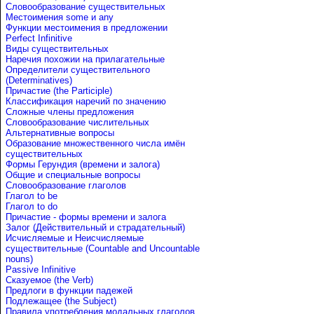
Словообразование существительных
Местоимения some и any
Функции местоимения в предложении
Perfect Infinitive
Виды существительных
Наречия похожии на прилагательные
Определители существительного
(Determinatives)
Причастие (the Participle)
Классификация наречий по значению
Сложные члены предложения
Словообразование числительных
Альтернативные вопросы
Образование множественного числа имён
существительных
Формы Герундия (времени и залога)
Общие и специальные вопросы
Словообразование глаголов
Глагол to be
Глагол to do
Причастие - формы времени и залога
Залог (Действительный и страдательный)
Исчисляемые и Неисчисляемые
существительные (Countable and Uncountable
nouns)
Passive Infinitive
Сказуемое (the Verb)
Предлоги в функции падежей
Подлежащее (the Subject)
Правила употребления модальных глаголов