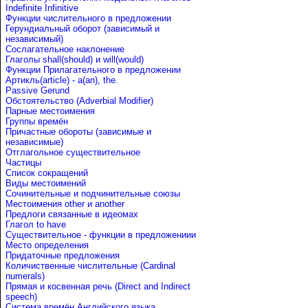
Indefinite Infinitive
Функции числительного в предложении
Герундиальный оборот (зависимый и
независимый)
Сослагательное наклонение
Глаголы shall(should) и will(would)
Функции Прилагательного в предложении
Артикль(article) - a(an), the.
Passive Gerund
Обстоятельство (Adverbial Modifier)
Парные местоимения
Группы времён
Причастные обороты (зависимые и
независимые)
Отглагольное существительное
Частицы
Список сокращений
Виды местоимений
Сочинительные и подчинительные союзы
Местоимения other и another
Предлоги связанные в идеомах
Глагол to have
Существительное - функции в предложениии
Место определения
Придаточные предложения
Количиственные числительные (Cardinal
numerals)
Прямая и косвенная речь (Direct and Indirect
speech)
Система времён Английского языка