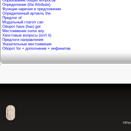
Образование общих вопросов
Определение (the Attribute)
Функции наречия в предложении
Определенный артикль the
Предлог of
Mодальный глагол can
Оборот have (has) got
Местоимения some any
Хвостовые вопросы (isn't it)
Предлоги направления
Указательные местоимения
Оборот for + дополнение + инфинитив
©Изу