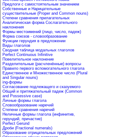
Предлоги с самостоятельным значением
Собственные и Нарицательные
cуществительные (Proper and Common nouns)
Степени сравнения прилагательных
Аналитическая форма Сослагательного
наклонения
Формы местоимений (лицо, число, падеж)
Форма союзов - словообразование
Функции герундия в предложении
Виды глаголов
Сводная таблица модальных глаголов
Perfect Continuous Infinitive
Повелительное наклонение
Разделительные (расчленённые) вопросы
Правило первого вспомогательного глагола
Единственное и Множественное число (Plural
and Singular nouns)
ing-формы
Согласование подлежащего и сказуемого
Общий и притяжательный падеж (Common
and Possessive case)
Личные формы глагола
Словообразование наречий
Степени сравнения наречий
Неличные формы глагола (инфинитив,
герундий, причастие)
Perfect Gerund
Дроби (Fractional numerals)
Образование отрицательных предложений