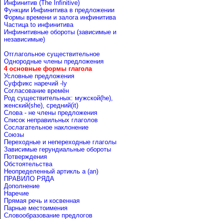
Инфинитив (The Infinitive)
Функции Инфинитива в предложении
Формы времени и залога инфинитива
Частица to инфинитива
Инфинитивные обороты (зависимые и
независимые)
Отглагольное существительное
Однородные члены предложения
4 основные формы глагола
Условные предложения
Cуффикс наречий -ly
Согласование времён
Род существительных: мужской(he),
женский(she), средний(it)
Слова - не члены предложения
Список неправильных глаголов
Сослагательное наклонение
Союзы
Переходные и непереходные глаголы
Зависимые герундиальные обороты
Потверждения
Обстоятельства
Неопределенный артикль a (an)
ПРАВИЛО РЯДА
Дополнение
Наречие
Прямая речь и косвенная
Парные местоимения
Словообразование предлогов