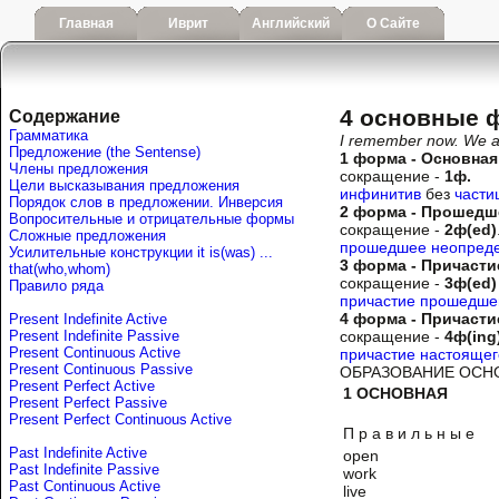
Главная
Иврит
Английский
О Сайте
4 основные 
Содержание
Грамматика
I remember now. We a
Предложение (the Sentense)
1 форма - Основная
Члены предложения
сокращение -
1ф.
Цели высказывания предложения
инфинитив
без
части
Порядок слов в предложении. Инверсия
2 форма - Прошедш
Вопросительные и отрицательные формы
сокращение -
2ф(ed)
Сложные предложения
прошедшее неопределё
Усилительные конструкции it is(was) ...
3 форма - Причастие
that(who,whom)
сокращение -
3ф(ed)
Правило ряда
причастие прошедшего
4 форма - Причастие
Present Indefinite Active
Present Indefinite Passive
coкращение -
4ф(ing
Present Continuous Active
причастие настоящего
Present Continuous Passive
ОБРАЗОВАНИЕ ОСН
Present Perfect Active
1 ОСНОВНАЯ
Present Perfect Passive
Present Perfect Continuous Active
П р а в и л ь н ы е
Past Indefinite Active
open
Past Indefinite Passive
work
Past Continuous Active
live