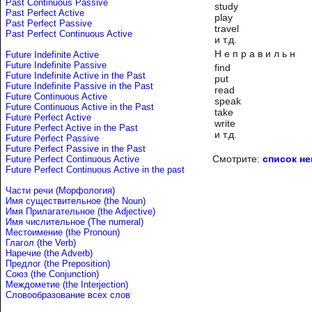
Past Continuous Passive
study
Past Perfect Active
play
Past Perfect Passive
travel
Past Perfect Continuous Active
и т.д.
Н е п р а в и л ь н
Future Indefinite Active
Future Indefinite Passive
find
Future Indefinite Active in the Past
put
Future Indefinite Passive in the Past
read
Future Continuous Active
speak
Future Continuous Active in the Past
take
Future Perfect Active
write
Future Perfect Active in the Past
и т.д.
Future Perfect Passive
Future Perfect Passive in the Past
Смотрите:
список н
Future Perfect Continuous Active
Future Perfect Continuous Active in the past
Части речи (Морфология)
Имя существительное (the Noun)
Имя Прилагательное (the Adjective)
Имя числительное (The numeral)
Местоимение (the Pronoun)
Глагол (the Verb)
Наречие (the Adverb)
Предлог (the Preposition)
Союз (the Conjunction)
Междометие (the Interjection)
Словообразование всех слов