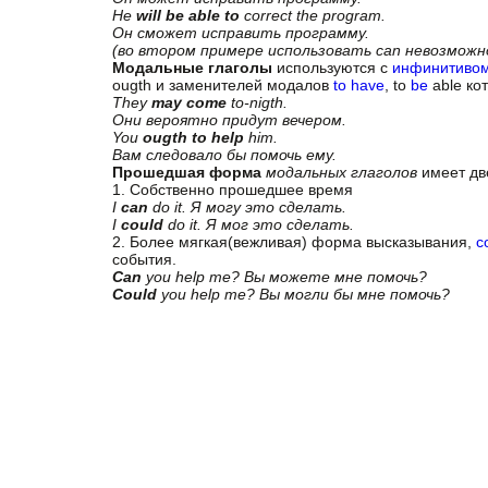
He
will be able to
соrrect the program.
Он сможет исправить программу.
(во втором примере использовать can невозможн
Mодальные глаголы
используются с
инфинитиво
ougth и заменителей модалов
to have
, to
be
able кот
They
may come
to-nigth.
Они вероятно придут вечером.
You
ougth to help
him.
Вам следовало бы помочь ему.
Прошедшая форма
модальных глаголов
имеет дв
1. Собственно прошедшее время
I
can
do it. Я могу это сделать.
I
could
do it. Я мог это сделать.
2. Более мягкая(вежливая) форма высказывания,
с
события.
Can
you help me? Вы можете мне помочь?
Could
you help me? Вы могли бы мне помочь?