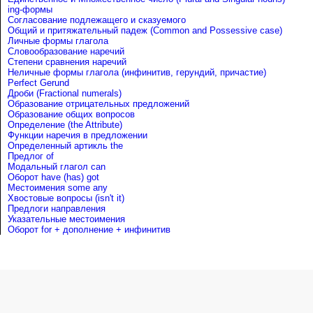
ing-формы
Согласование подлежащего и сказуемого
Общий и притяжательный падеж (Common and Possessive case)
Личные формы глагола
Словообразование наречий
Степени сравнения наречий
Неличные формы глагола (инфинитив, герундий, причастие)
Perfect Gerund
Дроби (Fractional numerals)
Образование отрицательных предложений
Образование общих вопросов
Определение (the Attribute)
Функции наречия в предложении
Определенный артикль the
Предлог of
Mодальный глагол can
Оборот have (has) got
Местоимения some any
Хвостовые вопросы (isn't it)
Предлоги направления
Указательные местоимения
Оборот for + дополнение + инфинитив