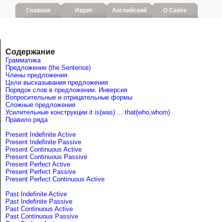
Главная
Иврит
Английский
О Сайте
Содержание
Грамматика
Предложение (the Sentense)
Члены предложения
Цели высказывания предложения
Порядок слов в предложении. Инверсия
Вопросительные и отрицательные формы
Сложные предложения
Усилительные конструкции it is(was) ... that(who,whom)
Правило ряда
Present Indefinite Active
Present Indefinite Passive
Present Continuous Active
Present Continuous Passive
Present Perfect Active
Present Perfect Passive
Present Perfect Continuous Active
Past Indefinite Active
Past Indefinite Passive
Past Continuous Active
Past Continuous Passive