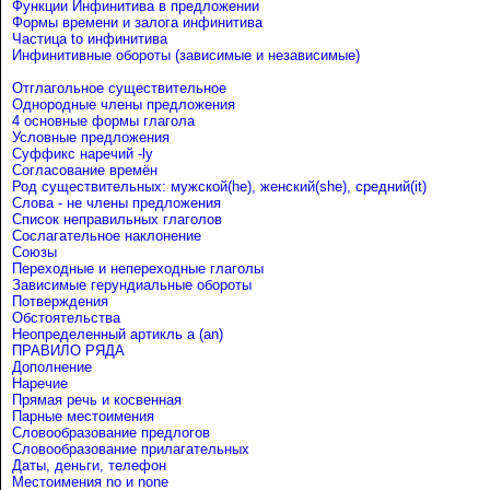
Функции Инфинитива в предложении
Формы времени и залога инфинитива
Частица to инфинитива
Инфинитивные обороты (зависимые и независимые)
Отглагольное существительное
Однородные члены предложения
4 основные формы глагола
Условные предложения
Cуффикс наречий -ly
Согласование времён
Род существительных: мужской(he), женский(she), средний(it)
Слова - не члены предложения
Список неправильных глаголов
Сослагательное наклонение
Союзы
Переходные и непереходные глаголы
Зависимые герундиальные обороты
Потверждения
Обстоятельства
Неопределенный артикль a (an)
ПРАВИЛО РЯДА
Дополнение
Наречие
Прямая речь и косвенная
Парные местоимения
Словообразование предлогов
Словообразование прилагательных
Даты, деньги, телефон
Местоимения no и none