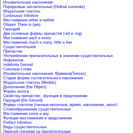
Изъявительное наклонение
Порядковые числительные (Ordinal numerals)
Модальные глаголы
Continuous Infinitive
Местоимения either и neither
Оборот There is (are)
Герундий
Две основные формы причастия (-ed и -ing)
Местоимения each и every
Местоимения much и many, little и few
Существительное
Причастие
Употребление прилагательных в значении существительных
Инфинитив
Indefinite Gerund
Союзные слова
Изъявительное наклонения. Времена(Tenses)
Старая форма сослагательного наклонения
Модальные глаголы (Modals)
Дополнение (the Object)
Формы залога
Свойства причастия - функции в предложении
Герундий (the Gerund)
Формы глаголов (личные-неличные, время, наклонение, залог)
Словообразование существительных
Местоимения some и any
Функции местоимения в предложении
Perfect Infinitive
Виды существительных
Наречия похожии на прилагательные