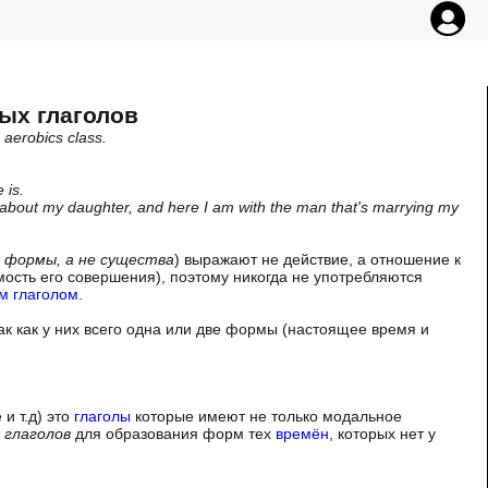
ых глаголов
 aerobics class.
 is.
d about my daughter, and here I am with the man that's marrying my
 формы, а не существа
) выражают не действие, а отношение к
ость его совершения), поэтому никогда не употребляются
м глаголом
.
к как у них всего одна или две формы (настоящее время и
 и т.д) это
глаголы
которые имеют не только модальное
 глаголов
для образования форм тех
времён
, которых нет у