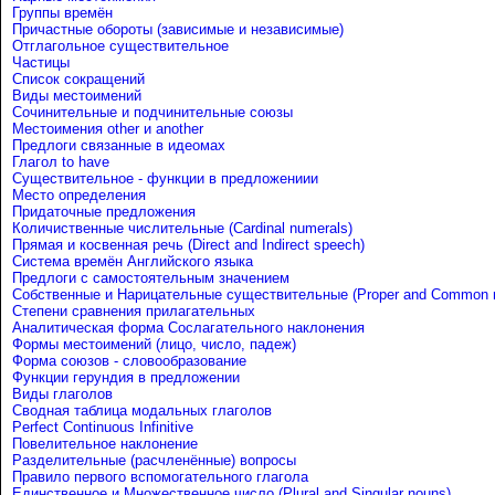
Группы времён
Причастные обороты (зависимые и независимые)
Отглагольное существительное
Частицы
Список сокращений
Виды местоимений
Сочинительные и подчинительные союзы
Местоимения other и another
Предлоги связанные в идеомах
Глагол to have
Существительное - функции в предложениии
Место определения
Придаточные предложения
Количиственные числительные (Cardinal numerals)
Прямая и косвенная речь (Direct and Indirect speech)
Система времён Английского языка
Предлоги с самостоятельным значением
Собственные и Нарицательные cуществительные (Proper and Common 
Степени сравнения прилагательных
Аналитическая форма Сослагательного наклонения
Формы местоимений (лицо, число, падеж)
Форма союзов - словообразование
Функции герундия в предложении
Виды глаголов
Сводная таблица модальных глаголов
Perfect Continuous Infinitive
Повелительное наклонение
Разделительные (расчленённые) вопросы
Правило первого вспомогательного глагола
Единственное и Множественное число (Plural and Singular nouns)