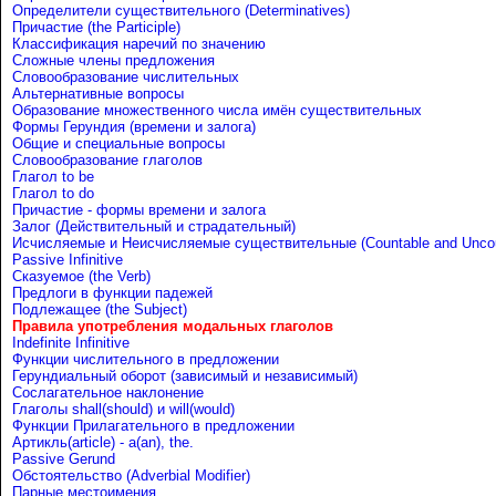
Определители существительного (Determinatives)
Причастие (the Participle)
Классификация наречий по значению
Сложные члены предложения
Словообразование числительных
Альтернативные вопросы
Образование множественного числа имён существительных
Формы Герундия (времени и залога)
Общие и специальные вопросы
Словообразование глаголов
Глагол to be
Глагол to do
Причастие - формы времени и залога
Залог (Действительный и страдательный)
Исчисляемые и Неисчисляемые существительные (Countable and Uncou
Passive Infinitive
Сказуемое (the Verb)
Предлоги в функции падежей
Подлежащее (the Subject)
Правила употребления модальных глаголов
Indefinite Infinitive
Функции числительного в предложении
Герундиальный оборот (зависимый и независимый)
Сослагательное наклонение
Глаголы shall(should) и will(would)
Функции Прилагательного в предложении
Артикль(article) - a(an), the.
Passive Gerund
Обстоятельство (Adverbial Modifier)
Парные местоимения