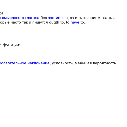
о)
м
смыслового глагола
без
частицы to
, за исключением глагола
орые часто так и пишутся ougth to, to
have
to.
е функции:
ослагательное наклонение
, условность, меньшая вероятность