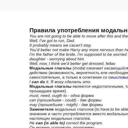
Правила употребления модальн
You are not going to be able to move after this and the
Well, I've got to run, Dad.
It probably means we cacan't stay.
You'd better not make Harry any more nervous than he
I'm the father of the bride. I'm supposed to be worrie
daughter - worrying about him.
Well, now, I think we'd better get dressed, fellas
Модальные глаголы
(modal означает
касающийся
действию (возможность, вероятность или необходим
самостоятельно, а только в сочетании со
смысловы
I
can do
it. Я могу сделать это.
Модальные глаголы
являются недостаточными, та
прошедшее время).
must, need, ougth to - одна форма
can (прошедшее - could) - две формы
may (прошедшее - migth) - две формы
Заменители
модальных глаголов (to have,to be able
значение и часто употребляются вместо
модальных
настоящих модальных глаголов.
He
can (is able to)
correct the program.
Он может исправить программу.