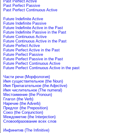
Past Perfect Active
Past Perfect Passive
Past Perfect Continuous Active
Future Indefinite Active
Future Indefinite Passive
Future Indefinite Active in the Past
Future Indefinite Passive in the Past
Future Continuous Active
Future Continuous Active in the Past
Future Perfect Active
Future Perfect Active in the Past
Future Perfect Passive
Future Perfect Passive in the Past
Future Perfect Continuous Active
Future Perfect Continuous Active in the past
Части речи (Морфология)
Имя существительное (the Noun)
Имя Прилагательное (the Adjective)
Имя числительное (The numeral)
Местоимение (the Pronoun)
Глагол (the Verb)
Наречие (the Adverb)
Предлог (the Preposition)
Союз (the Conjunction)
Междометие (the Interjection)
Словообразование всех слов
Инфинитив (The Infinitive)