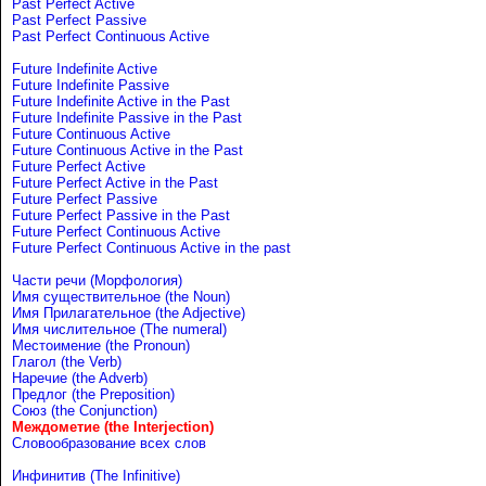
Past Perfect Active
Past Perfect Passive
Past Perfect Continuous Active
Future Indefinite Active
Future Indefinite Passive
Future Indefinite Active in the Past
Future Indefinite Passive in the Past
Future Continuous Active
Future Continuous Active in the Past
Future Perfect Active
Future Perfect Active in the Past
Future Perfect Passive
Future Perfect Passive in the Past
Future Perfect Continuous Active
Future Perfect Continuous Active in the past
Части речи (Морфология)
Имя существительное (the Noun)
Имя Прилагательное (the Adjective)
Имя числительное (The numeral)
Местоимение (the Pronoun)
Глагол (the Verb)
Наречие (the Adverb)
Предлог (the Preposition)
Союз (the Conjunction)
Междометие (the Interjection)
Словообразование всех слов
Инфинитив (The Infinitive)