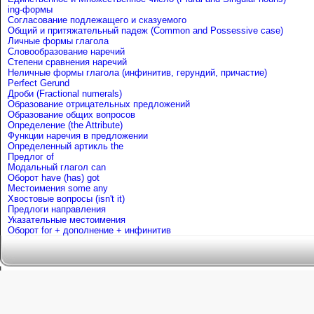
ing-формы
Согласование подлежащего и сказуемого
Общий и притяжательный падеж (Common and Possessive case)
Личные формы глагола
Словообразование наречий
Степени сравнения наречий
Неличные формы глагола (инфинитив, герундий, причастие)
Perfect Gerund
Дроби (Fractional numerals)
Образование отрицательных предложений
Образование общих вопросов
Определение (the Attribute)
Функции наречия в предложении
Определенный артикль the
Предлог of
Mодальный глагол can
Оборот have (has) got
Местоимения some any
Хвостовые вопросы (isn't it)
Предлоги направления
Указательные местоимения
Оборот for + дополнение + инфинитив