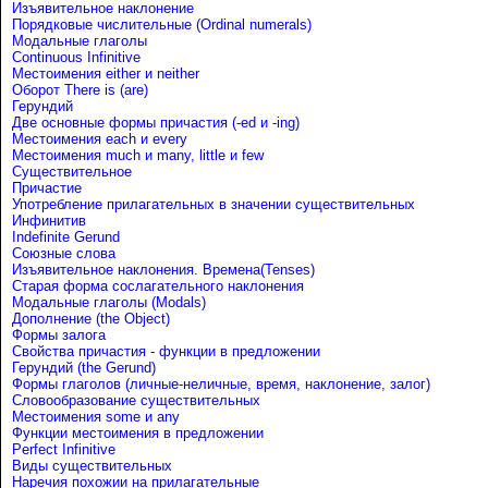
Изъявительное наклонение
Порядковые числительные (Ordinal numerals)
Модальные глаголы
Continuous Infinitive
Местоимения either и neither
Оборот There is (are)
Герундий
Две основные формы причастия (-ed и -ing)
Местоимения each и every
Местоимения much и many, little и few
Существительное
Причастие
Употребление прилагательных в значении существительных
Инфинитив
Indefinite Gerund
Союзные слова
Изъявительное наклонения. Времена(Tenses)
Старая форма сослагательного наклонения
Модальные глаголы (Modals)
Дополнение (the Object)
Формы залога
Свойства причастия - функции в предложении
Герундий (the Gerund)
Формы глаголов (личные-неличные, время, наклонение, залог)
Словообразование существительных
Местоимения some и any
Функции местоимения в предложении
Perfect Infinitive
Виды существительных
Наречия похожии на прилагательные