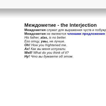
Междометие - the Interjection
Междометия
служат для выражения чуств и побужд
Междометия
не являются
членами предложения
:
His father,
alas,
is no better.
Его отцу,
увы,
не лучше.
Oh!
How you frightened me.
Ах!
Как вы меня испугали.
Well!
What do you think of it?
Ну!
Что вы думаете об этом.