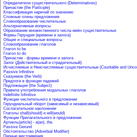
Определители существительного (Determinatives)
Причастие (the Participle)
Классификация наречий по значению
Сложные члены предложения
Словообразование числительных
Альтернативные вопросы
Образование множественного числа имён существительных
Формы Герундия (времени и залога)
Общие и специальные вопросы
Словообразование глаголов
Глагол to be
Глагол to do
Причастие - формы времени и залога
Залог (Действительный и страдательный)
Исчисляемые и Неисчисляемые существительные (Countable and Uncou
Passive Infinitive
Сказуемое (the Verb)
Предлоги в функции падежей
Подлежащее (the Subject)
Правила употребления модальных глаголов
Indefinite Infinitive
Функции числительного в предложении
Герундиальный оборот (зависимый и независимый)
Сослагательное наклонение
Глаголы shall(should) и will(would)
Функции Прилагательного в предложении
Артикль(article) - a(an), the.
Passive Gerund
Обстоятельство (Adverbial Modifier)
Парные местоимения