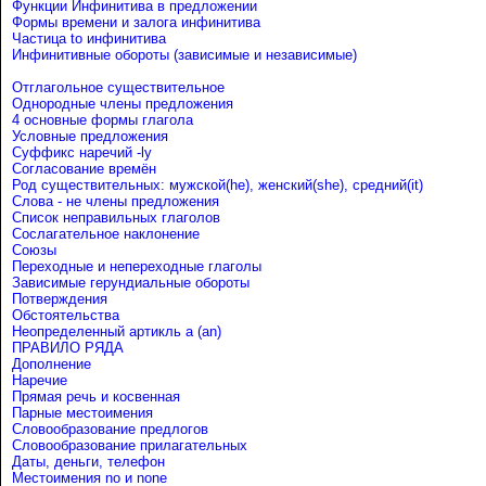
Функции Инфинитива в предложении
Формы времени и залога инфинитива
Частица to инфинитива
Инфинитивные обороты (зависимые и независимые)
Отглагольное существительное
Однородные члены предложения
4 основные формы глагола
Условные предложения
Cуффикс наречий -ly
Согласование времён
Род существительных: мужской(he), женский(she), средний(it)
Слова - не члены предложения
Список неправильных глаголов
Сослагательное наклонение
Союзы
Переходные и непереходные глаголы
Зависимые герундиальные обороты
Потверждения
Обстоятельства
Неопределенный артикль a (an)
ПРАВИЛО РЯДА
Дополнение
Наречие
Прямая речь и косвенная
Парные местоимения
Словообразование предлогов
Словообразование прилагательных
Даты, деньги, телефон
Местоимения no и none