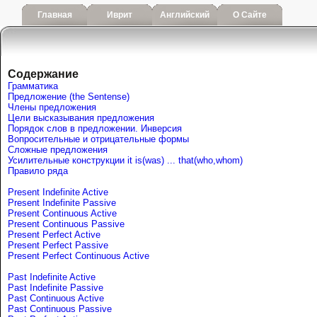
Главная
Иврит
Английский
О Сайте
Содержание
Грамматика
Предложение (the Sentense)
Члены предложения
Цели высказывания предложения
Порядок слов в предложении. Инверсия
Вопросительные и отрицательные формы
Сложные предложения
Усилительные конструкции it is(was) ... that(who,whom)
Правило ряда
Present Indefinite Active
Present Indefinite Passive
Present Continuous Active
Present Continuous Passive
Present Perfect Active
Present Perfect Passive
Present Perfect Continuous Active
Past Indefinite Active
Past Indefinite Passive
Past Continuous Active
Past Continuous Passive