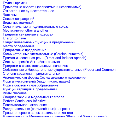
Группы времён
Причастные обороты (зависимые и независимые)
Отглагольное существительное
Частицы
Список сокращений
Виды местоимений
Сочинительные и подчинительные союзы
Местоимения other и another
Предлоги связанные в идеомах
Глагол to have
Существительное - функции в предложениии
Место определения
Придаточные предложения
Количиственные числительные (Cardinal numerals)
Прямая и косвенная речь (Direct and Indirect speech)
Система времён Английского языка
Предлоги с самостоятельным значением
Собственные и Нарицательные cуществительные (Proper and Common 
Степени сравнения прилагательных
Аналитическая форма Сослагательного наклонения
Формы местоимений (лицо, число, падеж)
Форма союзов - словообразование
Функции герундия в предложении
Виды глаголов
Сводная таблица модальных глаголов
Perfect Continuous Infinitive
Повелительное наклонение
Разделительные (расчленённые) вопросы
Правило первого вспомогательного глагола
Единственное и Множественное число (Plural and Singular nouns)