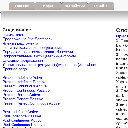
Главная
Иврит
Английский
О Сайте
Сло
Содержание
Грамматика
Прил
Предложение (the Sentense)
1. Пр
Члены предложения
big
- 
Цели высказывания предложения
black
-
Порядок слов в предложении. Инверсия
2. Пр
Вопросительные и отрицательные формы
natur
a
Сложные предложения
in
corr
Усилительные конструкции it is(was) ... that(who,whom)
un
nat
Правило ряда
Харак
-able, 
Present Indefinite Active
Харак
Present Indefinite Passive
Present Continuous Active
un-, in
Present Continuous Passive
3. Сл
Present Perfect Active
dark-
Present Perfect Passive
snow-
Present Perfect Continuous Active
Значе
-able,
Past Indefinite Active
to rea
Past Indefinite Passive
читае
Past Continuous Active
-y
- ка
Past Continuous Passive
dirt -
г