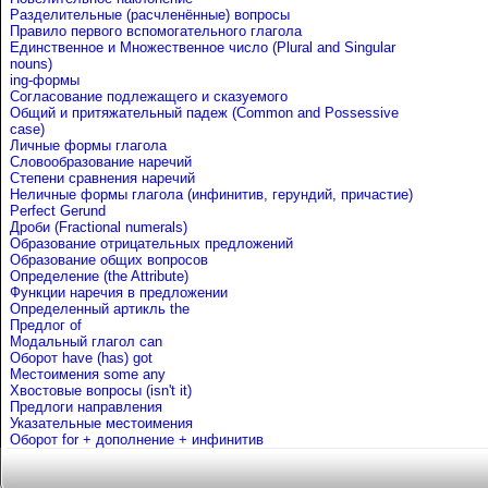
Разделительные (расчленённые) вопросы
Правило первого вспомогательного глагола
Единственное и Множественное число (Plural and Singular
nouns)
ing-формы
Согласование подлежащего и сказуемого
Общий и притяжательный падеж (Common and Possessive
case)
Личные формы глагола
Словообразование наречий
Степени сравнения наречий
Неличные формы глагола (инфинитив, герундий, причастие)
Perfect Gerund
Дроби (Fractional numerals)
Образование отрицательных предложений
Образование общих вопросов
Определение (the Attribute)
Функции наречия в предложении
Определенный артикль the
Предлог of
Mодальный глагол can
Оборот have (has) got
Местоимения some any
Хвостовые вопросы (isn't it)
Предлоги направления
Указательные местоимения
Оборот for + дополнение + инфинитив