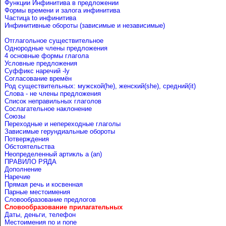
Функции Инфинитива в предложении
Формы времени и залога инфинитива
Частица to инфинитива
Инфинитивные обороты (зависимые и независимые)
Отглагольное существительное
Однородные члены предложения
4 основные формы глагола
Условные предложения
Cуффикс наречий -ly
Согласование времён
Род существительных: мужской(he), женский(she), средний(it)
Слова - не члены предложения
Список неправильных глаголов
Сослагательное наклонение
Союзы
Переходные и непереходные глаголы
Зависимые герундиальные обороты
Потверждения
Обстоятельства
Неопределенный артикль a (an)
ПРАВИЛО РЯДА
Дополнение
Наречие
Прямая речь и косвенная
Парные местоимения
Словообразование предлогов
Словообразование прилагательных
Даты, деньги, телефон
Местоимения no и none