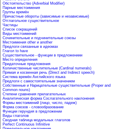
Обстоятельство (Adverbial Modifier)
Парные местоимения
Группы времён
Причастные обороты (зависимые и независимые)
Отглагольное существительное
Частицы
Список сокращений
Виды местоимений
Сочинительные и подчинительные союзы
Местоимения other и another
Предлоги связанные в идеомах
Глагол to have
Существительное - функции в предложениии
Место определения
Придаточные предложения
Количиственные числительные (Cardinal numerals)
Прямая и косвенная речь (Direct and Indirect speech)
Система времён Английского языка
Предлоги с самостоятельным значением
Собственные и Нарицательные cуществительные (Proper and
Common nouns)
Степени сравнения прилагательных
Аналитическая форма Сослагательного наклонения
Формы местоимений (лицо, число, падеж)
Форма союзов - словообразование
Функции герундия в предложении
Виды глаголов
Сводная таблица модальных глаголов
Perfect Continuous Infinitive
Повелительное наклонение