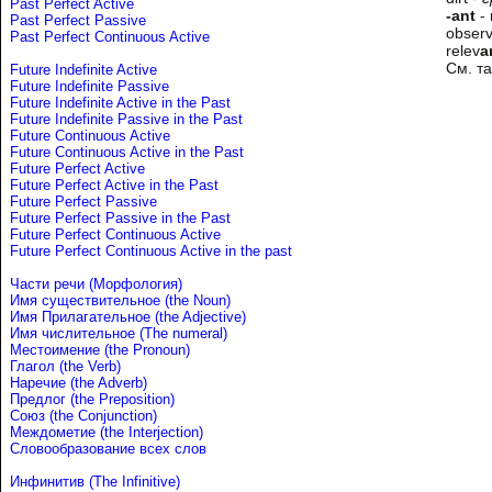
Past Perfect Active
-ant
- 
Past Perfect Passive
obser
Past Perfect Continuous Active
relev
a
См. т
Future Indefinite Active
Future Indefinite Passive
Future Indefinite Active in the Past
Future Indefinite Passive in the Past
Future Continuous Active
Future Continuous Active in the Past
Future Perfect Active
Future Perfect Active in the Past
Future Perfect Passive
Future Perfect Passive in the Past
Future Perfect Continuous Active
Future Perfect Continuous Active in the past
Части речи (Морфология)
Имя существительное (the Noun)
Имя Прилагательное (the Adjective)
Имя числительное (The numeral)
Местоимение (the Pronoun)
Глагол (the Verb)
Наречие (the Adverb)
Предлог (the Preposition)
Союз (the Conjunction)
Междометие (the Interjection)
Словообразование всех слов
Инфинитив (The Infinitive)