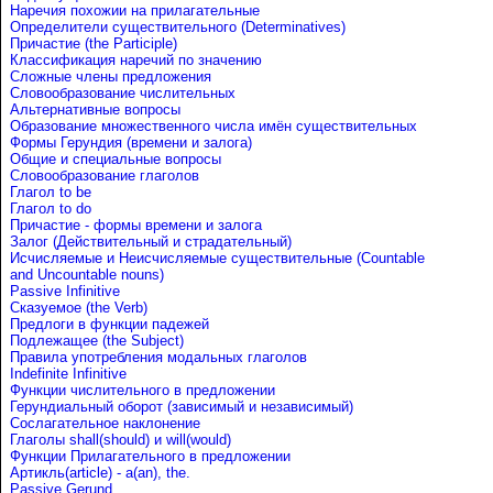
Наречия похожии на прилагательные
Определители существительного (Determinatives)
Причастие (the Participle)
Классификация наречий по значению
Сложные члены предложения
Словообразование числительных
Альтернативные вопросы
Образование множественного числа имён существительных
Формы Герундия (времени и залога)
Общие и специальные вопросы
Словообразование глаголов
Глагол to be
Глагол to do
Причастие - формы времени и залога
Залог (Действительный и страдательный)
Исчисляемые и Неисчисляемые существительные (Countable
and Uncountable nouns)
Passive Infinitive
Сказуемое (the Verb)
Предлоги в функции падежей
Подлежащее (the Subject)
Правила употребления модальных глаголов
Indefinite Infinitive
Функции числительного в предложении
Герундиальный оборот (зависимый и независимый)
Сослагательное наклонение
Глаголы shall(should) и will(would)
Функции Прилагательного в предложении
Артикль(article) - a(an), the.
Passive Gerund