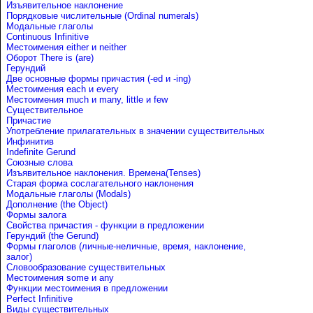
Изъявительное наклонение
Порядковые числительные (Ordinal numerals)
Модальные глаголы
Continuous Infinitive
Местоимения either и neither
Оборот There is (are)
Герундий
Две основные формы причастия (-ed и -ing)
Местоимения each и every
Местоимения much и many, little и few
Существительное
Причастие
Употребление прилагательных в значении существительных
Инфинитив
Indefinite Gerund
Союзные слова
Изъявительное наклонения. Времена(Tenses)
Старая форма сослагательного наклонения
Модальные глаголы (Modals)
Дополнение (the Object)
Формы залога
Свойства причастия - функции в предложении
Герундий (the Gerund)
Формы глаголов (личные-неличные, время, наклонение,
залог)
Словообразование существительных
Местоимения some и any
Функции местоимения в предложении
Perfect Infinitive
Виды существительных